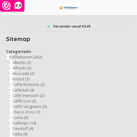
9,6
Hoofdmenu / grootverpakking
Hoofdmenu / instant poeders
Hoofdmenu / gemalen koffie
Hoofdmenu / koffiebonen
Hoofdmenu / toebehoren
Hoofdmenu / koffiepads
Hoofdmenu / koffiecups
Hoofdmenu / soort
Hoofdmenu / actie
Hoofdmenu / thee
Hoofdmenu
H
Verzenden vanaf €3,49
Grootverpakking
Instant poeders
Gemalen koffie
Koffiebonen
Toebehoren
Koffiepads
Koffiecups
Soort
Actie
Thee
Taal
Sitemap
Alberto
Alberto
Cafeclub
Oploskoffie in pot of zak
Dolce Gusto cups
Proefpakket
Creamer, melk, suiker en zoetjes
Chai, Matcha Latte of Super Lattes thee
ijskoffie
Nespresso geschikte capsules
Barzi
Categorieën:
Nederlands
Koffiebonen
(262)
Alberto
(2)
Alfredo
Cafeclub
Café Intención
Oploskoffie 1 persoon
Nespresso compatible
Datum voordeel - Ontdek onze voordelige
Da Vinci siropen PET fles
Korrelthee
Cafeïnevrije koffie
Koffiebonen
illy 
Alfredo
(2)
koffiekeuzes met korte houdbaarheidsdatum
Alvorada
(2)
English
Bristot
(3)
Alvorada
Café Intención
Caffè Vergnano 1882
Cappuccino in zak-bus
illy iperespresso capsules
Koekjes, chocolade en snoep
Theezakjes
Biologische koffie
Gemalen koffie
Jacob
Caffè Borbone
(2)
Caféclub
(4)
Café intención
(2)
Bristot
Dallmayr
Douwe Egberts
Vriesdroog koffie
Reiniging en ontkalker
Thee-accessoires
Rainforest Alliance koffie
Cacao en Topping poeder
L'or
Caffè Izzo
(2)
Caffè Vergnano
(5)
Caffè Borbone
Jacobs
Dallmayr
Cacao en chocodrinks
Overige toebehoren, koffiebekers etc
Climate-neutral koffie
Dolce Gusto cups
Nesca
Chicco d'oro
(1)
Costa
(6)
Dallmayr
(14)
Caféclub
Lavazza
Davidoff
Topping, Latte, Macchiatto en ijskoffie in zak
Herbruikbare koffiebekers
Fairtrade koffie
Segaf
Davidoff
(4)
Delta
(8)