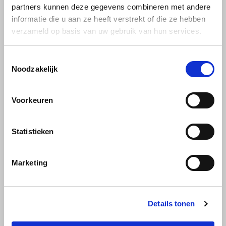
partners kunnen deze gegevens combineren met andere
Thee-accessoires
(7)
SAS
Soort
(1)
informatie die u aan ze heeft verstrekt of die ze hebben
ijskoffie
(6)
verzameld op basis van uw gebruik van hun services.
Cafeïnevrije koffie
(30)
Segafredo
Biologische koffie
(11)
Rainforest Alliance koffie
(47)
Toestemmingsselectie
Climate-neutral koffie
(16)
Swisso Kaffee
Noodzakelijk
Fairtrade koffie
(8)
100% Arabica koffie
(81)
Grootverpakking
(51)
TikTak
Nespresso geschikte capsules
(12)
Voorkeuren
Koffiebonen
(31)
Gemalen koffie
(8)
Cacao en Topping poeder
(6)
Statistieken
Dolce Gusto cups
(8)
Merken:
Marketing
Alberto
(4)
Alfredo Espresso van Darboven
(2)
Alvorada
(2)
Barzini
(4)
Details tonen
Bonamat thermoskan
(1)
Bristot
(3)
Buisman Multiserve
(5)