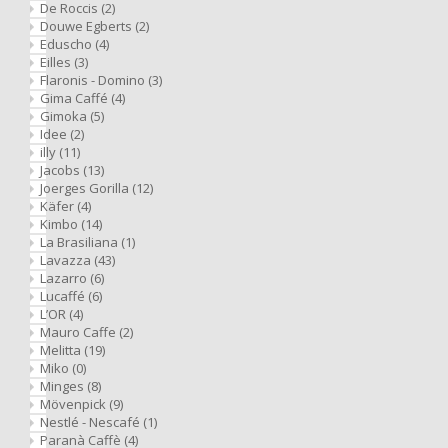
De Roccis
(2)
Café intención
Melitta
Eduscho
Soepen
100% Arabica koffie
Douwe Egberts
(2)
Eduscho
(4)
Caffè Izzo
Segafredo
Eilles
Eilles
(3)
Flaronis - Domino
(3)
Gima Caffé
(4)
Caffè Vergnano
Senseo
Gala
Gimoka
(5)
Idee
(2)
illy
(11)
Chicco d'oro
E.S.E. koffiepads (44 mm)
Gorilla
Jacobs
(13)
Joerges Gorilla
(12)
Käfer
(4)
Costa
Idee
Kimbo
(14)
La Brasiliana
(1)
Dallmayr
illy
Lavazza
(43)
Lazarro
(6)
Lucaffé
(6)
Davidoff
Jacobs
L’OR
(4)
Mauro Caffe
(2)
Melitta
(19)
Delta
Lavazza
Miko
(0)
Minges
(8)
Mövenpick
(9)
De Roccis
Melitta
Nestlé - Nescafé
(1)
Paranà Caffè
(4)