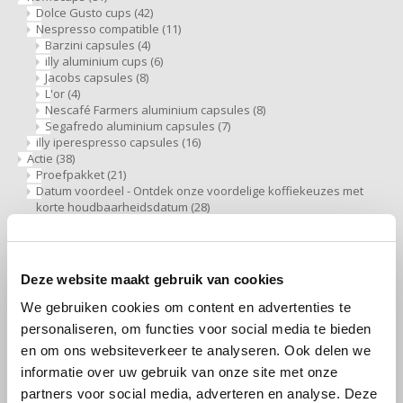
Dolce Gusto cups
(42)
Nespresso compatible
(11)
Miko
Barzini capsules
(4)
illy aluminium cups
(6)
Jacobs capsules
(8)
Minges
L'or
(4)
Nescafé Farmers aluminium capsules
(8)
Mövenpick
Segafredo aluminium capsules
(7)
illy iperespresso capsules
(16)
Actie
(38)
Nestlé - Nescafé
Proefpakket
(21)
Datum voordeel - Ontdek onze voordelige koffiekeuzes met
korte houdbaarheidsdatum
(28)
Paranà Caffè
Toebehoren
(80)
Creamer, melk, suiker en zoetjes
(23)
Da Vinci siropen PET fles
(9)
Passalacqua
Koekjes, chocolade en snoep
(26)
Deze website maakt gebruik van cookies
Reiniging en ontkalker
(12)
Pellini
Overige toebehoren, koffiebekers etc
(9)
We gebruiken cookies om content en advertenties te
Herbruikbare koffiebekers
(8)
personaliseren, om functies voor social media te bieden
Soepen
(21)
Piacetto
en om ons websiteverkeer te analyseren. Ook delen we
Thee
(46)
Chai, Matcha Latte of Super Lattes thee
(9)
informatie over uw gebruik van onze site met onze
Korrelthee
(4)
Schirmer
partners voor social media, adverteren en analyse. Deze
Theezakjes
(34)