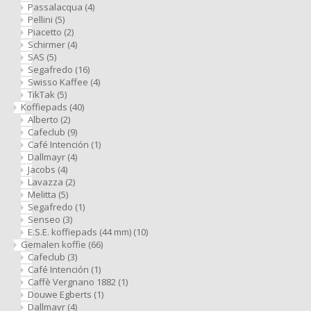
Douwe Egberts
Minges
Passalacqua
(4)
Pellini
(5)
Piacetto
(2)
Eduscho
Mövenpick
Schirmer
(4)
SAS
(5)
Segafredo
(16)
Eilles
Pellini
Swisso Kaffee
(4)
TikTak
(5)
Flaronis - Domino
SAS
Koffiepads
(40)
Alberto
(2)
Cafeclub
(9)
Gima Caffé
Segafredo
Café Intención
(1)
Dallmayr
(4)
Jacobs
(4)
Gimoka
Swisso Kaffee
Lavazza
(2)
Melitta
(5)
Segafredo
(1)
Idee
Tiktak
Senseo
(3)
E.S.E. koffiepads (44 mm)
(10)
illy
Gemalen koffie
(66)
Cafeclub
(3)
Café Intención
(1)
Jacobs
Caffè Vergnano 1882
(1)
Douwe Egberts
(1)
Dallmayr
(4)
Joerges Gorilla