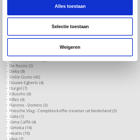
Café intención
(6)
Alles toestaan
Cafeclub
(17)
Caffè Borbone
(2)
Caffè Izzo
(2)
Caffè Vergnano
(6)
Selectie toestaan
Caprimo
(13)
Chicco d'Oro
(2)
Costa
(6)
Weigeren
Dallmayr
(23)
Davidoff
(5)
DaVinci Gourmet
(9)
De Roccis
(2)
Delta
(8)
Dolce Gusto
(42)
Douwe Egberts
(4)
Durgol
(7)
Eduscho
(6)
Eilles
(4)
Flaronis - Domino
(3)
Friesche Vlag - Completa koffie creamer uit Nederland
(3)
Gala
(1)
Gima Caffé
(4)
Gimoka
(14)
Hearts
(10)
Idee
(7)