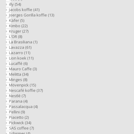
illy
(54)
Jacobs koffie
(41)
Joerges Gorilla koffie
(13)
Käfer
(5)
Kimbo
(22)
Kruger
(27)
L'OR
(8)
La Brasiliana
(1)
Lavazza
(61)
Lazarro
(11)
Lion koek
(11)
Lucaffé
(6)
Mauro Caffe
(3)
Melitta
(34)
Minges
(8)
Mövenpick
(15)
Nescafé koffie
(37)
Nestlé
(7)
Parana
(4)
Passalacqua
(4)
Pellini
(9)
Piacetto
(2)
Pickwick
(34)
SAS coffee
(7)
Schirmer
(4)