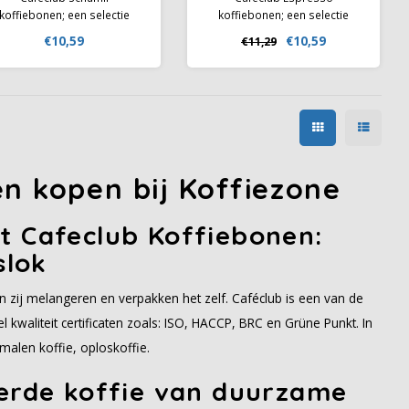
koffiebonen; een selectie
koffiebonen; een selectie
onen voor een mild kopje
bonen voor een krachtig en
€10,59
€10,59
€11,29
koffie met een heerlijke
vol aroma. Geschikt om melk
cremalaag. Rainforest &
koffie variaties mee te maken.
Climate-neutral keurmerk.
Rainforest Alliance Certified
en Climate-Neutral Certified.
n kopen bij Koffiezone
t Cafeclub Koffiebonen:
slok
n zij melangeren en verpakken het zelf. Caféclub is een van de
 kwaliteit certificaten zoals: ISO, HACCP, BRC en Grüne Punkt. In
alen koffie, oploskoffie.
eerde koffie van duurzame