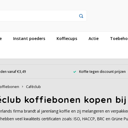
e
Instant poeders
Koffiecups
Actie
Toebeho
den vanaf €3,49
Koffie tegen discount prijzen
offiebonen
Caféclub
éclub koffiebonen kopen bij
lands firma brandt al jarenlang koffie en zij melangeren en verpakken 
hebben veel kwaliteits certificaten zoals: ISO, HACCP, BRC en Grüne Pu