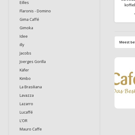
Eilles
koffi
Italiaan
Flaronis - Domino
is een
Gima Caffé
harmo
Gimoka
Vakku
profe
Idee
tr
Meest be
illy
Jacobs
Joerges Gorilla
Käfer
Kimbo
La Brasiliana
Lavazza
Lazarro
Lucaffé
L’OR
Mauro Caffe