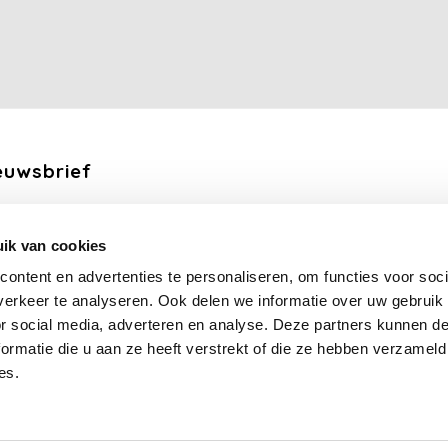
euwsbrief
ang de laatste updates, nieuws en aanbiedingen via email
ik van cookies
Abonneer
ontent en advertenties te personaliseren, om functies voor soci
erkeer te analyseren. Ook delen we informatie over uw gebruik
lg ons
or social media, adverteren en analyse. Deze partners kunnen 
ormatie die u aan ze heeft verstrekt of die ze hebben verzameld
es.