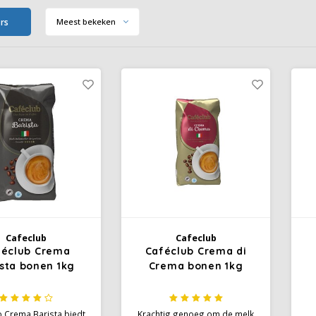
ers
Meest bekeken
Cafeclub
Cafeclub
féclub Crema
Caféclub Crema di
ista bonen 1kg
Crema bonen 1kg
b Crema Barista biedt
Krachtig genoeg om de melk