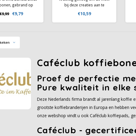
ebonen, gebrand op
bij deze creaties aan te
se wijze. Het resultaat
kunnen en tegelijkertijd een
b
€9,79
€10,59
€9,99
 uitgebalanceerde en
heerlijk romige smaak met
nieuze koffieblend.
accenten van chocolade.
ndig gebrand door
Rainforest Alliance Certified
ssionals, een ware
en Climate-Neutral Certified.
aktatie voor elke
keken
koffiekenner.
Caféclub koffiebone
Proef de perfectie me
Pure kwaliteit in elke 
Deze Nederlands firma brandt al jarenlang koffie e
grootste koffiebranderijen in Europa en hebben veel
onze webshop vindt u ook Caféclub koffiepads, gem
Caféclub - gecertific