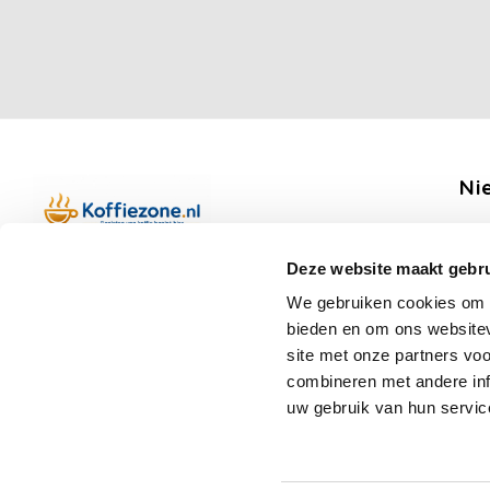
Ni
Ontv
Deze website maakt gebru
Boerenkamplaan 94b
We gebruiken cookies om c
5712 AH Someren
bieden en om ons websitev
Op werkdagen telefonisch bereikbaar
Vo
site met onze partners vo
van 09:00 tot 12:00 en 13:00 tot 15:30
combineren met andere inf
(+31) 6 17988539
uw gebruik van hun servic
mail@koffiezone.nl