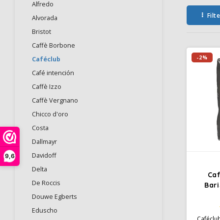
Alfredo
Filt
Alvorada
Bristot
Caffè Borbone
-2%
Caféclub
Café intención
Caffè Izzo
Caffè Vergnano
Chicco d'oro
Costa
Dallmayr
Davidoff
9,6
Delta
Ca
De Roccis
Bar
Douwe Egberts
Eduscho
Caféclu