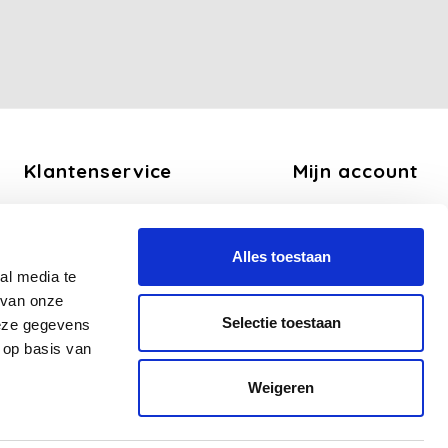
Klantenservice
Mijn account
Over ons
Registreren
Algemene voorwaarden
Mijn bestellingen
Alles toestaan
Disclaimer
Mijn tickets
al media te
Privacy Policy
Mijn verlanglijst
 van onze
Betaalmethoden
Selectie toestaan
deze gegevens
Verzend en Retourbeleid
 op basis van
Veelgestelde vragen - FAQ
Weigeren
Sitemap
Zakelijk