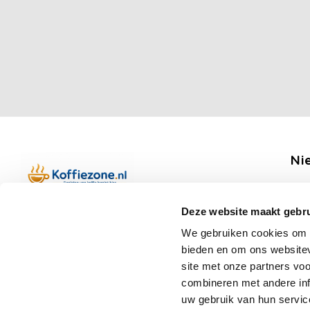
Ni
Ontv
Deze website maakt gebru
Boerenkamplaan 94b
We gebruiken cookies om c
5712 AH Someren
bieden en om ons websitev
Op werkdagen telefonisch bereikbaar
Vo
site met onze partners vo
van 09:00 tot 12:00 en 13:00 tot 15:30
combineren met andere inf
(+31) 6 17988539
uw gebruik van hun servic