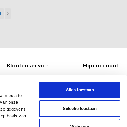
1
Klantenservice
Mijn account
Over ons
Registreren
Algemene voorwaarden
Mijn bestellingen
Alles toestaan
Disclaimer
Mijn tickets
al media te
Privacy Policy
Mijn verlanglijst
 van onze
Betaalmethoden
Selectie toestaan
deze gegevens
Verzend en Retourbeleid
 op basis van
Veelgestelde vragen - FAQ
Weigeren