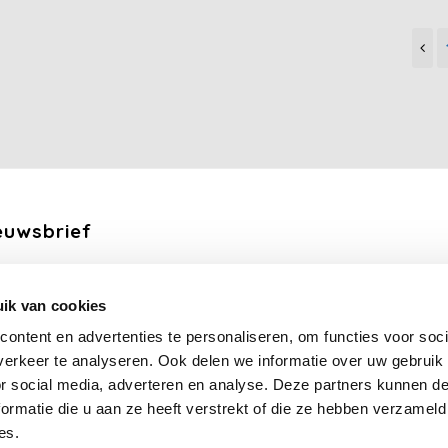
euwsbrief
ang de laatste updates, nieuws en aanbiedingen via email
ik van cookies
Abonneer
ontent en advertenties te personaliseren, om functies voor soci
erkeer te analyseren. Ook delen we informatie over uw gebruik
lg ons
or social media, adverteren en analyse. Deze partners kunnen 
ormatie die u aan ze heeft verstrekt of die ze hebben verzameld
es.