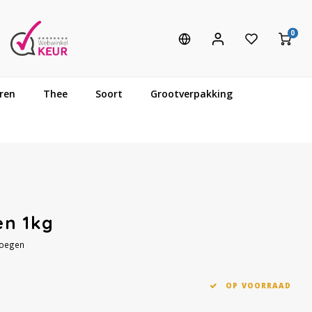
0
ren
Thee
Soort
Grootverpakking
en 1kg
voegen
OP VOORRAAD