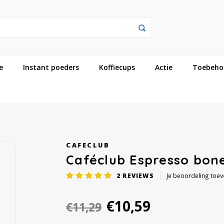
e
Instant poeders
Koffiecups
Actie
Toebeho
CAFECLUB
Caféclub Espresso bon
2
REVIEWS
Je beoordeling toe
€10,59
€11,29