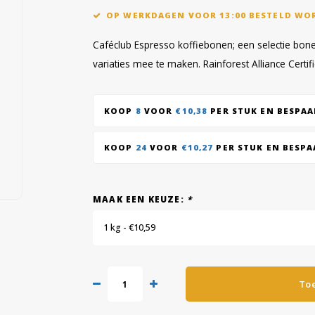
OP WERKDAGEN VOOR 13:00 BESTELD WO
Caféclub Espresso koffiebonen; een selectie bon
variaties mee te maken. Rainforest Alliance Certif
KOOP
8
VOOR
€10,38
PER STUK EN BESPA
KOOP
24
VOOR
€10,27
PER STUK EN BESP
MAAK EEN KEUZE:
*
1 kg - €10,59
To