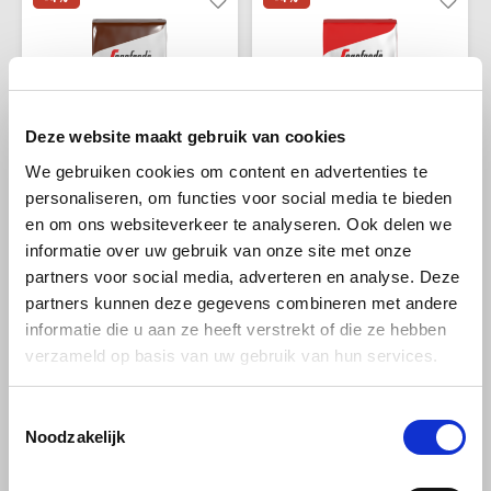
Café intención
Melitta
Eduscho
Soepen
100% Arabica koffie
Caffè Izzo
Segafredo
Eilles
Caffè Vergnano
Senseo
Gala
Deze website maakt gebruik van cookies
We gebruiken cookies om content en advertenties te
Chicco d'oro
E.S.E. koffiepads (44 mm)
Gorilla
personaliseren, om functies voor social media te bieden
Segafredo
Segafredo
en om ons websiteverkeer te analyseren. Ook delen we
Costa
Idee
Segafredo Casa
Segafredo Intermezzo
informatie over uw gebruik van onze site met onze
Espresso gemalen 250
gemalen 250 gram
partners voor social media, adverteren en analyse. Deze
gram
Dallmayr
illy
partners kunnen deze gegevens combineren met andere
informatie die u aan ze heeft verstrekt of die ze hebben
Deze koffie is vacuüm verpakt.
Deze koffie is vacuüm verpakt.
Davidoff
Jacobs
Door transport kan het
Door transport kan het
verzameld op basis van uw gebruik van hun services.
voorkomen dat een
voorkomen dat een
€3,25
€3,15
€3,39
€3,29
verpakking het vacuüm
verpakking het vacuüm
Delta
Lavazza
verliest. Dit heeft geen invloed
verliest. Dit heeft geen invloed
Toestemmingsselectie
op de bruikbaarheid of
op de bruikbaarheid of
Noodzakelijk
veiligheid van het product. De
veiligheid van het product.
De Roccis
Melitta
Casa Espresso is een melange
Segafredo gemalen koffie de
van Arabica en Robusta.
"twaalfcilinder" onder de