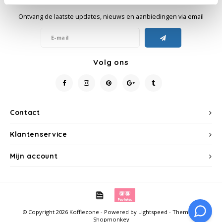
Ontvang de laatste updates, nieuws en aanbiedingen via email
Käfer
Kimbo
Volg ons
La Brasiliana
Lavazza
Contact
Lazarro
Klantenservice
Lucaffé
Mijn account
L’OR
Mauro Caffe
© Copyright 2026 Koffiezone - Powered by
Lightspeed
- Theme by
Melitta
Shopmonkey