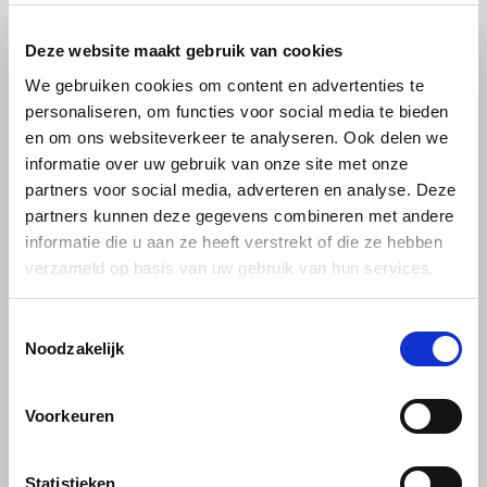
voor catering buitenshuis en verkoopautomaten
Joerges Gorilla
Deze website maakt gebruik van cookies
Bereiding
: ideaal voor alle standaard portafiltermachines en
volautomatische koffiemachines, maar ook om te
Käfer
We gebruiken cookies om content en advertenties te
experimenteren met andere bereidingswijzen.
personaliseren, om functies voor social media te bieden
en om ons websiteverkeer te analyseren. Ook delen we
Kimbo
Dranken
: espresso, cappuccino, latte macchiato en andere
informatie over uw gebruik van onze site met onze
Italiaanse koffiespecialiteiten.
partners voor social media, adverteren en analyse. Deze
La Brasiliana
partners kunnen deze gegevens combineren met andere
Bij elk Alfredo variant ziet u het smaak
informatie die u aan ze heeft verstrekt of die ze hebben
Lavazza
diagram als foto zodat u kunt bepalen
verzameld op basis van uw gebruik van hun services.
welke u lekker vindt.
Lazarro
Uitleg van het diagram:
Toestemmingsselectie
Noodzakelijk
Lucaffé
Balance
Betekenis:
Balans verwijst naar hoe de verschillende
L’OR
smaakcomponenten in de koffie samenwerken. Een goed
Voorkeuren
gebalanceerde koffie heeft geen enkele smaak die te sterk
of overheersend is. Alle smaken, zoals zoetheid, zuurheid,
Mauro Caffe
bitterheid, en body, zijn in harmonie met elkaar.
Statistieken