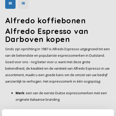
Minges
crema produceert die lang
Crème en ook perfect voor
stabiel blijft.
een kleine espresso.
Douwe Egberts
Mövenpick
Alfredo koffiebonen
Eduscho
Pellini
Alfredo Espresso van
Eilles
Darboven kopen
SAS
Flaronis - Domino
Sinds zijn oprichting in 1987 is Alfredo Espresso uitgegroeid tot een
Segafredo
van de bekendste en populairste espressomerken in Duitsland.
Gima Caffé
Goed voor ons - nog beter voor u: want met deze grote
Swisso Kaffee
bekendheid, de kwaliteit en de variëteit van Alfredo Espresso in uw
Gimoka
assortiment, maakt u een goede kans om de omzet van uw bedrijf
Tiktak
aanzienlijk te verhogen. Het espressomerk in één oogopslag:
Idee
Merk
: een van de eerste Duitse espressomerken met een
illy
originele Italiaanse branding
Jacobs
Assortiment
: een gevarieerde selectie heerlijke smaken