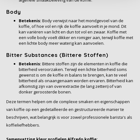
Schirmer
Body
SAS
Betekenis:
Body verwijst naar het mondgevoel van de
koffie, of hoe vol en rijk de koffie aanvoelt in je mond. Dit
kan variëren van licht en dun tot vol en zwaar. Koffie met
Segafredo
een volle body voelt dikker en romiger aan, terwijl koffie met
een lichte body meer waterig kan aanvoelen.
Swisso Kaffee
Bitter Substances (Bittere Stoffen)
Betekenis:
Bittere stoffen zijn de elementen in koffie die
TikTak
bitterheid veroorzaken. Terwijl een lichte bitterheid soms
gewenst is om de koffie in balans te brengen, kan te veel
bitterheid als onaangenaam worden ervaren. Bitterheid kan
afkomstig zijn van overextractie (te lang zetten) of van
donker geroosterde bonen.
Deze termen helpen om de complexe smaken en eigenschappen
van koffie op een gedetailleerde en gestructureerde manier te
beschrijven, wat belangrijk is voor zowel professionele barista's als
koffieliefhebbers.
Samenvatting kleur profielen Alfredo koffie: