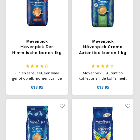
Douwe Egberts
Minges
Eduscho
Mövenpick
Eilles
Pellini
Mövenpick
Mövenpick
Mövenpick Der
Mövenpick Crema
Flaronis - Domino
SAS
Himmlische bonen 1kg
Autentico bonen 1 kg
Gima Caffé
Segafredo
Fijn en sensueel, een waar
Mövenpick El Autentico
Gimoka
Swisso Kaffee
genot op elk moment van de
koffiebonen; de koffie heeft
dag. De bijzondere
en volle smaak en gemaakt
€13,95
€13,95
kenmerken van deze
van 100% Rainforest Alliance
Idee
Tiktak
Mövenpick-koffie ontstaan
gecertificeerde boerderijen.
onder meer door de selectie
Voor duurzame verbetering
van geselecteerde
van de levensomstandigheden
illy
hooglandkoffies.
van boeren in de landen waar
de koffie vandaan komt.
Jacobs
Joerges Gorilla