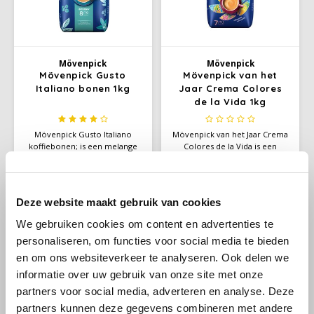
Käfer
Mövenpick
Mövenpick
Kimbo
Mövenpick Gusto
Mövenpick van het
Italiano bonen 1kg
Jaar Crema Colores
de la Vida 1kg
La Brasiliana
Mövenpick Gusto Italiano
Mövenpick van het Jaar Crema
Lavazza
koffiebonen; is een melange
Colores de la Vida is een
van koffiebonen die
zachte en aromatische koffie
€13,95
€14,95
Lazarro
samengesteld is uit
met een uitgebalanceerd
geselecteerde Arabica koffie
karakter, fluweelzachte crema
uit Midden-Amerika en
en verfijnde tonen van noten
Deze website maakt gebruik van cookies
Lucaffé
Robusta koffie uit Afrika
en chocolade.
-4%
gecertificeerd door Max
We gebruiken cookies om content en advertenties te
Havelaar.
L’OR
personaliseren, om functies voor social media te bieden
en om ons websiteverkeer te analyseren. Ook delen we
Mauro Caffe
informatie over uw gebruik van onze site met onze
partners voor social media, adverteren en analyse. Deze
Melitta
partners kunnen deze gegevens combineren met andere