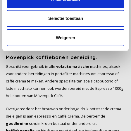
Schirmer
Genieten in hele bonen - Vers gemalen net voor het brouwen -
liefhebbers vertrouwen op hele bonen voor het beste genot en
Selectie toestaan
SAS
aroma, net als in het café. Puur en ongegrond: Deskundigen raden
aan koffie zo lang mogelijk als hele boon te bewaren - dat is goed
Segafredo
Weigeren
voor het aroma! Dus tover perfect bereid
koffiegenot
in uw kopje
met de Espresso of Caffè Crema.
Swisso Kaffee
Mövenpick koffiebonen bereiding.
TikTak
Geschikt voor gebruik in alle
volautomatische
machines, alsook
voor andere bereidingen in portafilter machines om espresso of
caffè crema te maken. Andere specialiteiten zoals cappuccino of
latte macchiato kunnen ook worden bereid met de Espresso 1000g
hele bonen van Mövenpick Café.
Overigens: door het brouwen onder hoge druk ontstaat de crema
die eigen is aan espresso en Caffè Crema. De beroemde
goudbruine
schuimkroon bestaat onder andere uit
koffieboonolie
en bindt een groot deel van het heerlijke aroma.