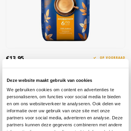
Café intención
Melitta
Eduscho
Soepen
100% Arabica koffie
Caffè Izzo
Segafredo
Eilles
Caffè Vergnano
Senseo
Gala
Chicco d'oro
E.S.E. koffiepads (44 mm)
Gorilla
€13,95
OP VOORRAAD
Costa
Idee
OP WERKDAGEN VOOR 13:00 BESTELD WORDT DEZELFDE
DAG VERZENDKLAAR GEMAAKT
Dallmayr
illy
Deze website maakt gebruik van cookies
Mövenpick Caffe crema koffiebonen; de gebrande koffiebonen
We gebruiken cookies om content en advertenties te
Davidoff
Jacobs
zorgen voor heerlijk koffie genot met een fluweelzachte cremalaag.
personaliseren, om functies voor social media te bieden
Gemaakt van 100% Arabica bonen.
Lees meer
en om ons websiteverkeer te analyseren. Ook delen we
Delta
Lavazza
informatie over uw gebruik van onze site met onze
KOOP
8
VOOR
€13,81
PER STUK EN
1% KORTING
partners voor social media, adverteren en analyse. Deze
BESPAAR
1%
De Roccis
Melitta
partners kunnen deze gegevens combineren met andere