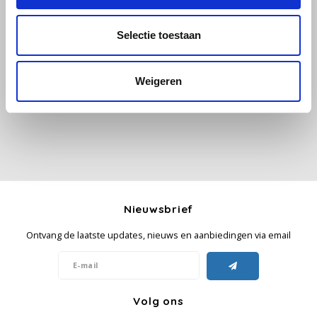
Käfer
Selectie toestaan
Alle reviews
Kimbo
Je beoordeling toevoegen
Weigeren
La Brasiliana
Lavazza
Lazarro
Lucaffé
Nieuwsbrief
Ontvang de laatste updates, nieuws en aanbiedingen via email
L’OR
Mauro Caffe
Volg ons
Melitta