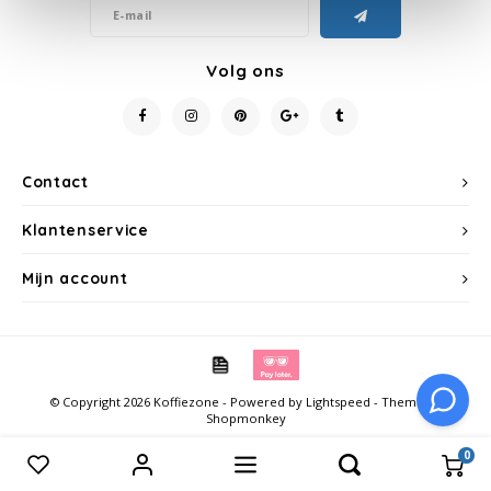
Käfer
Volg ons
Kimbo
La Brasiliana
Contact
Lavazza
Klantenservice
Lazarro
Mijn account
Lucaffé
L’OR
© Copyright 2026 Koffiezone - Powered by
Lightspeed
- Theme by
Shopmonkey
Mauro Caffe
0
Vergelijk producten
0
Melitta