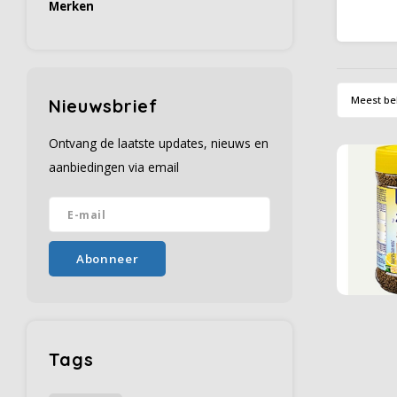
Merken
en be
geld,
voordee
suiker
Genie
citroen
Meest be
Nieuwsbrief
snelle
Ontvang de laatste updates, nieuws en
aanbiedingen via email
Abonneer
Tags