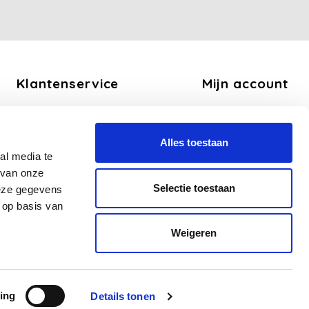
Klantenservice
Mijn account
Over ons
Registreren
Algemene voorwaarden
Mijn bestellingen
Alles toestaan
Disclaimer
Mijn tickets
al media te
Privacy Policy
Mijn verlanglijst
 van onze
Betaalmethoden
Selectie toestaan
deze gegevens
Verzend en Retourbeleid
 op basis van
Veelgestelde vragen - FAQ
Weigeren
Sitemap
Zakelijk
ing
Details tonen