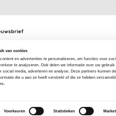
euwsbrief
ang de laatste updates, nieuws en aanbiedingen via email
ik van cookies
Abonneer
ontent en advertenties te personaliseren, om functies voor soci
erkeer te analyseren. Ook delen we informatie over uw gebruik
lg ons
or social media, adverteren en analyse. Deze partners kunnen 
ormatie die u aan ze heeft verstrekt of die ze hebben verzameld
es.
Voorkeuren
Statistieken
Market