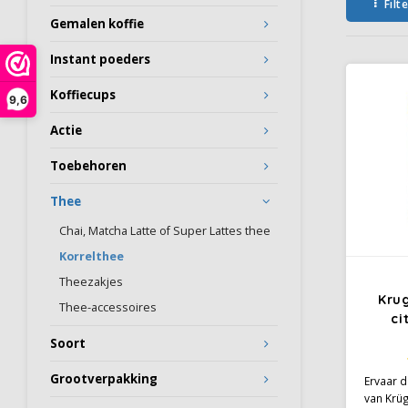
Filt
Gemalen koffie
Instant poeders
Koffiecups
9,6
Actie
Toebehoren
Thee
Chai, Matcha Latte of Super Lattes thee
Korrelthee
Theezakjes
Krug
Thee-accessoires
ci
Soort
Grootverpakking
Ervaar 
van Krü