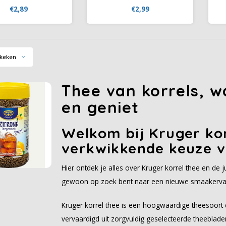
spaar tegelijkertijd
smaakbeleving voor elke
€2,89
€2,99
 met de voordelige
gelegenheid. Het genoemde
lverpakking. Minder
artikel bevat geen allergeen
 en meer opbrengst.
volgens de wettelijke
t van de populaire
voorschriften van de EU.
thee van KRÜGER - de
keken
 drank voor warme en
koude dagen.
Thee van korrels, w
en geniet
Welkom bij Kruger kor
verkwikkende keuze v
Hier ontdek je alles over Kruger korrel thee en de j
gewoon op zoek bent naar een nieuwe smaakervarin
Kruger korrel thee is een hoogwaardige theesoort 
vervaardigd uit zorgvuldig geselecteerde theeblad