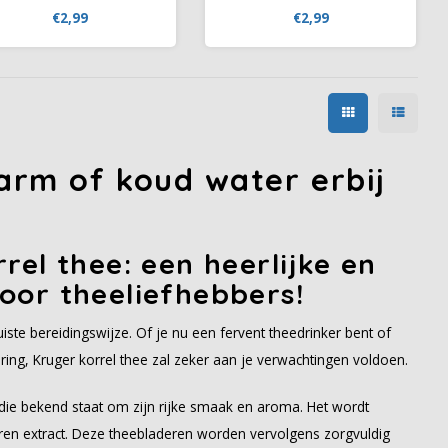
eenvoudig te bereiden op
(200 ml) op in koud of warm
€2,99
€2,99
warme of koude dagen.
water. Tip: voor koude
dranken kunt u zo nodig
ijsblokjes toevoegen. Lichte
genotvolle smaak!
arm of koud water erbij
rel thee: een heerlijke en
oor theeliefhebbers!
uiste bereidingswijze. Of je nu een fervent theedrinker bent of
g, Kruger korrel thee zal zeker aan je verwachtingen voldoen.
die bekend staat om zijn rijke smaak en aroma. Het wordt
eren extract. Deze theebladeren worden vervolgens zorgvuldig