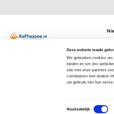
Ni
Ontv
Deze website maakt gebru
Boerenkamplaan 94b
We gebruiken cookies om c
5712 AH Someren
bieden en om ons websitev
Op werkdagen telefonisch bereikbaar
Vo
site met onze partners vo
van 09:00 tot 12:00 en 13:00 tot 15:30
combineren met andere inf
(+31) 6 17988539
uw gebruik van hun servic
mail@koffiezone.nl
Toestemmingsselectie
Noodzakelijk