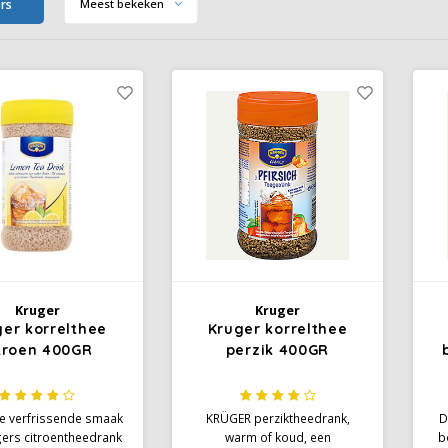
ers
Meest bekeken
Kruger
Kruger
er korrelthee
Kruger korrelthee
troen 400GR
perzik 400GR
de verfrissende smaak
KRÜGER perziktheedrank,
D
gers citroentheedrank
warm of koud, een
b