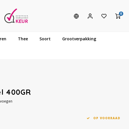
0
ren
Thee
Soort
Grootverpakking
el 400GR
evoegen
OP VOORRAAD