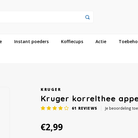
e
Instant poeders
Koffiecups
Actie
Toebeho
KRUGER
Kruger korrelthee app
61
REVIEWS
Je beoordeling to
€2,99