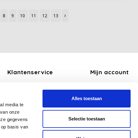
8
9
10
11
12
13
Klantenservice
Mijn account
Over ons
Registreren
Algemene voorwaarden
Mijn bestellingen
Alles toestaan
Disclaimer
Mijn tickets
al media te
Privacy Policy
Mijn verlanglijst
 van onze
Betaalmethoden
Selectie toestaan
deze gegevens
Verzend en Retourbeleid
 op basis van
Veelgestelde vragen - FAQ