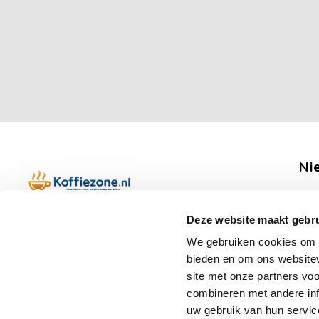
Ni
Ontv
Deze website maakt gebru
Boerenkamplaan 94b
We gebruiken cookies om c
5712 AH Someren
bieden en om ons websitev
Op werkdagen telefonisch bereikbaar
Vo
site met onze partners vo
van 09:00 tot 12:00 en 13:00 tot 15:30
combineren met andere inf
(+31) 6 17988539
uw gebruik van hun servic