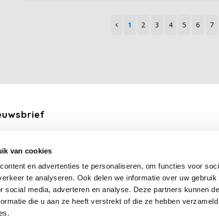
1
2
3
4
5
6
7
euwsbrief
ang de laatste updates, nieuws en aanbiedingen via email
ik van cookies
Abonneer
ontent en advertenties te personaliseren, om functies voor soci
erkeer te analyseren. Ook delen we informatie over uw gebruik
lg ons
or social media, adverteren en analyse. Deze partners kunnen 
ormatie die u aan ze heeft verstrekt of die ze hebben verzameld
es.