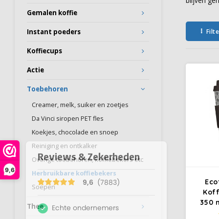
blijven ge
Gemalen koffie
Filt
Instant poeders
Koffiecups
Actie
Toebehoren
Creamer, melk, suiker en zoetjes
Da Vinci siropen PET fles
Koekjes, chocolade en snoep
Reiniging en ontkalker
Overige toebehoren, koffiebekers etc
9,6
Herbruikbare koffiebekers
Eco
Soepen
Koff
350 
Thee