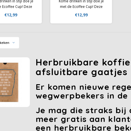
drinken in stijl doe je
Koffie drinken in stijl doe je
e Ecoffee Cup! Deze
met de Ecoffee Cup! Deze
kbare beker heeft een
herbruikbare beker heeft een
€12,99
€12,99
g design en is perfect
prachtig design en is perfect
r onderweg of op
voor onderweg of op
 Uiteraard past hij in
kantoor. Uiteraard past hij in
lke bekerhouder in de
bijna elke bekerhouder in de
. Deze cup is met
auto. Deze cup is met
keken
iconendeksel met
siliconendeksel met
sluitbare gaatje
afsluitbare gaatje
Herbruikbare koffi
afsluitbare gaatjes
Er komen nieuwe regel
wegwerpbekers in de 
Je mag die straks bij
meer gratis aan klan
een herbruikbare bek