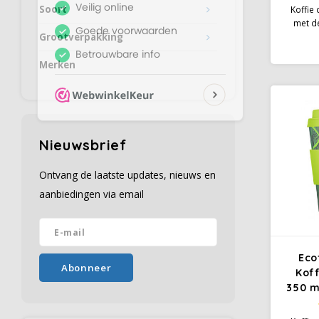
Soort
Koffie 
met d
Grootverpakking
herbrui
prachti
voo
Merken
kantoor.
bijna e
auto
sil
af
Nieuwsbrief
Ontvang de laatste updates, nieuws en
aanbiedingen via email
Eco
Abonneer
Koff
350 m