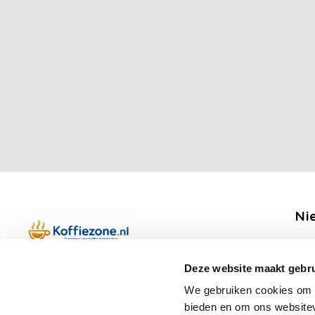
Ni
Ontv
Deze website maakt gebru
Boerenkamplaan 94b
We gebruiken cookies om c
5712 AH Someren
bieden en om ons websitev
Op werkdagen telefonisch bereikbaar