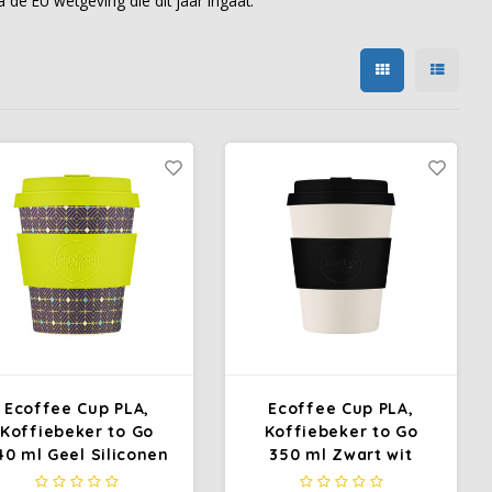
de EU wetgeving die dit jaar ingaat.
Ecoffee Cup PLA,
Ecoffee Cup PLA,
Koffiebeker to Go
Koffiebeker to Go
40 ml Geel Siliconen
350 ml Zwart wit
Siliconen