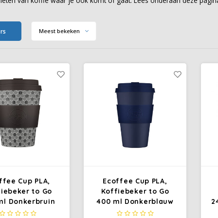
nieten van koffie waar je ook komt of gaat. Lees onderaan deze pagina 
ers
Meest bekeken
ffee Cup PLA,
Ecoffee Cup PLA,
iebeker to Go
Koffiebeker to Go
ml Donkerbruin
400 ml Donkerblauw
2
Siliconen
Siliconen