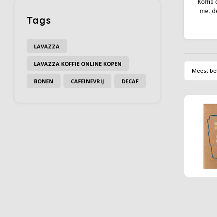
Koffie 
met d
Tags
herbrui
prachti
voo
LAVAZZA
kantoor.
bijna e
LAVAZZA KOFFIE ONLINE KOPEN
auto
Meest be
sil
BONEN
CAFEINEVRIJ
DECAF
af