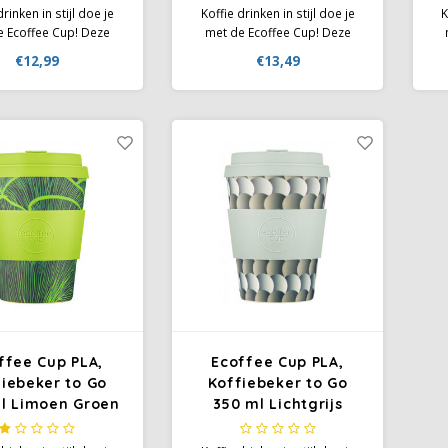
drinken in stijl doe je
Koffie drinken in stijl doe je
K
e Ecoffee Cup! Deze
met de Ecoffee Cup! Deze
kbare beker heeft een
herbruikbare beker heeft een
he
€12,99
€13,49
g design en is perfect
prachtig design en is perfect
pr
r onderweg of op
voor onderweg of op
 Uiteraard past hij in
kantoor. Uiteraard past hij in
ka
lke bekerhouder in de
bijna elke bekerhouder in de
b
. Deze cup is met
auto. Deze cup is met
iconendeksel met
siliconendeksel met
sluitbare gaatje
afsluitbare gaatje
ffee Cup PLA,
Ecoffee Cup PLA,
iebeker to Go
Koffiebeker to Go
l Limoen Groen
350 ml Lichtgrijs
Siliconen
Siliconen