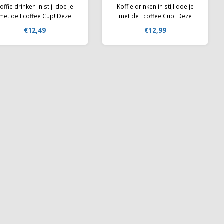
offie drinken in stijl doe je
Koffie drinken in stijl doe je
met de Ecoffee Cup! Deze
met de Ecoffee Cup! Deze
rbruikbare beker heeft een
herbruikbare beker heeft een
€12,49
€12,99
achtig design en is perfect
prachtig design en is perfect
voor onderweg of op
voor onderweg of op
ntoor. Uiteraard past hij in
kantoor. Uiteraard past hij in
ijna elke bekerhouder in de
bijna elke bekerhouder in de
auto. Deze cup is met
auto. Deze cup is met
siliconendeksel met
siliconendeksel met
afsluitbare gaatje
afsluitbare gaatje