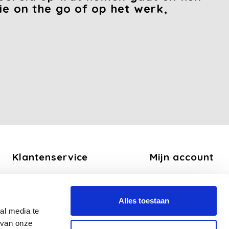
fie on the go of op het werk,
Klantenservice
Mijn account
Over ons
Registreren
Algemene voorwaarden
Mijn bestellingen
Alles toestaan
Disclaimer
Mijn tickets
al media te
Privacy Policy
Mijn verlanglijst
 van onze