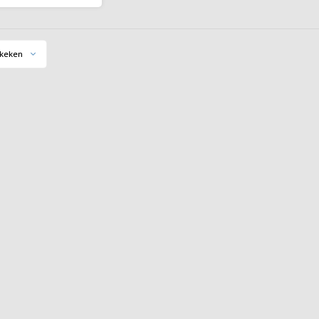
en romige textuur en
ke chocoladetonen. De
nen zijn afkomstig uit
Vietnam.
keken