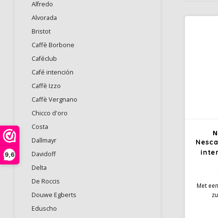
Alfredo
Alvorada
Bristot
Caffè Borbone
Caféclub
Café intención
Caffè Izzo
Caffè Vergnano
Chicco d'oro
Costa
N
Dallmayr
Nesca
inte
Davidoff
9,6
Delta
De Roccis
Met een
Douwe Egberts
zu
uitgeba
Eduscho
wordt d