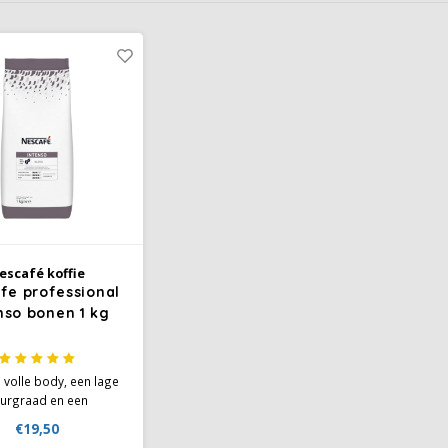
escafé koffie
fe professional
nso bonen 1 kg
 volle body, een lage
urgraad en een
lanceerde bitterheid,
€19,50
eze koffie versterkt