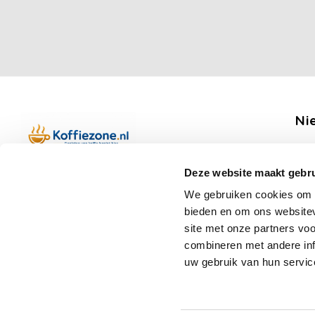
Ni
Ontv
Deze website maakt gebru
Boerenkamplaan 94b
We gebruiken cookies om c
5712 AH Someren
bieden en om ons websitev
Op werkdagen telefonisch bereikbaar
Vo
site met onze partners vo
van 09:00 tot 12:00 en 13:00 tot 15:30
combineren met andere inf
(+31) 6 17988539
uw gebruik van hun servic
mail@koffiezone.nl