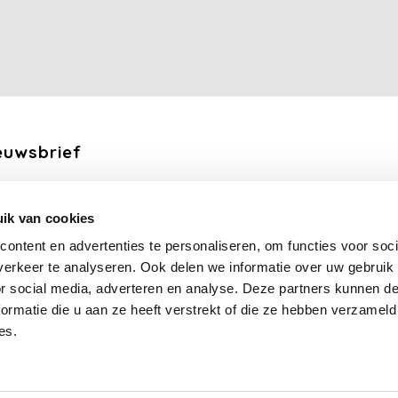
euwsbrief
ang de laatste updates, nieuws en aanbiedingen via email
ik van cookies
Abonneer
ontent en advertenties te personaliseren, om functies voor soci
erkeer te analyseren. Ook delen we informatie over uw gebruik
lg ons
or social media, adverteren en analyse. Deze partners kunnen 
ormatie die u aan ze heeft verstrekt of die ze hebben verzameld
es.