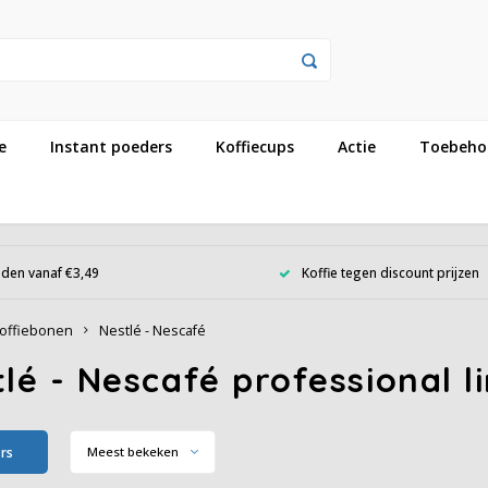
e
Instant poeders
Koffiecups
Actie
Toebeho
den vanaf €3,49
Koffie tegen discount prijzen
offiebonen
Nestlé - Nescafé
lé - Nescafé professional l
ers
Meest bekeken