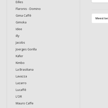
Eilles
door e
heerlij
Flaronis - Domino
koffiebo
Gima Caffé
Meest be
Gimoka
Idee
illy
Jacobs
Joerges Gorilla
Käfer
Kimbo
La Brasiliana
Lavazza
Lazarro
Lucaffé
L’OR
Mauro Caffe