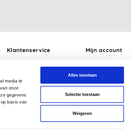
Klantenservice
Mijn account
Over ons
Registreren
Algemene voorwaarden
Mijn bestellingen
Alles toestaan
Disclaimer
Mijn tickets
al media te
Privacy Policy
Mijn verlanglijst
 van onze
Betaalmethoden
Selectie toestaan
deze gegevens
Verzend en Retourbeleid
 op basis van
Veelgestelde vragen - FAQ
Weigeren
Sitemap
Zakelijk