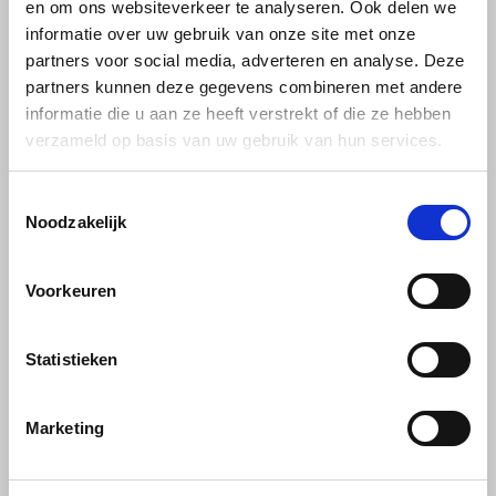
en om ons websiteverkeer te analyseren. Ook delen we
Café intención
Melitta
Eduscho
Soepen
100% Arabica koffie
informatie over uw gebruik van onze site met onze
partners voor social media, adverteren en analyse. Deze
Caffè Izzo
Segafredo
Eilles
partners kunnen deze gegevens combineren met andere
Lavazza
informatie die u aan ze heeft verstrekt of die ze hebben
Lavazza Decaffeinato
Caffè Vergnano
Senseo
Gala
bonen 500 gram
verzameld op basis van uw gebruik van hun services.
Chicco d'oro
E.S.E. koffiepads (44 mm)
Gorilla
Toestemmingsselectie
Deze premium blend
Noodzakelijk
Costa
Idee
combineert de kracht van
Robusta met de verfijning van
€9,99
Arabica, waarbij de natuurlijke
Dallmayr
illy
rijkdom van de bonen
Voorkeuren
behouden blijft door het
milieuvriendelijke
Davidoff
Jacobs
decafeïneringsproces met
Statistieken
CO2.
Delta
Lavazza
Marketing
De Roccis
Melitta