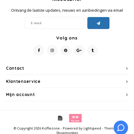
Schirmer
Ontvang de laatste updates, nieuws en aanbiedingen via email
SAS
Segafredo
Volg ons
Swisso Kaffee
TikTak
Contact
Klantenservice
Mijn account
© Copyright 2026 Koffiezone - Powered by
Lightspeed
- Theme by
Shopmonkey