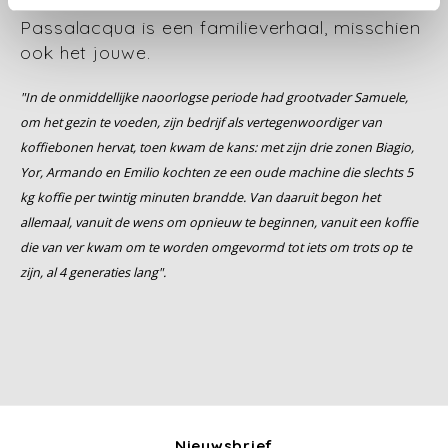
Passalacqua is een familieverhaal, misschien
Miko
ook het jouwe.
Minges
"In de onmiddellijke naoorlogse periode had grootvader Samuele,
om het gezin te voeden, zijn bedrijf als vertegenwoordiger van
Mövenpick
koffiebonen hervat, toen kwam de kans: met zijn drie zonen Biagio,
Yor, Armando en Emilio kochten ze een oude machine die slechts 5
Nestlé - Nescafé
kg koffie per twintig minuten brandde. Van daaruit begon het
allemaal, vanuit de wens om opnieuw te beginnen, vanuit een koffie
Paranà Caffè
die van ver kwam om te worden omgevormd tot iets om trots op te
zijn, al 4 generaties lang".
Passalacqua
Pellini
Piacetto
Nieuwsbrief