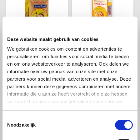
Douwe Egberts
Minges
en gevraagde is.
Eduscho
Mövenpick
Eilles
Pellini
Deze website maakt gebruik van cookies
Flaronis - Domino
SAS
We gebruiken cookies om content en advertenties te
Passalacqua
Passalacqua
Passalacqua Caffè
Passalacqua Caffe
personaliseren, om functies voor social media te bieden
Miscela Napoli bonen
Grancaffe bonen 1kg
Gima Caffé
Segafredo
en om ons websiteverkeer te analyseren. Ook delen we
1 kg
informatie over uw gebruik van onze site met onze
Gimoka
Swisso Kaffee
partners voor social media, adverteren en analyse. Deze
Sterk en vol karakter: een
Deze unieke melange
partners kunnen deze gegevens combineren met andere
Neapolitaanse espresso blend
belichaamt de eeuwenoude
met 80 % Arabica en 20 %
Napolitaanse koffiecultuur en
Idee
Tiktak
informatie die u aan ze heeft verstrekt of die ze hebben
€29,98
€29,98
Robusta, donkere branding en
biedt een smaakervaring die
verzameld op basis van uw gebruik van hun services.
aroma’s van karamel,
traditie en kwaliteit perfect
chocolade en noten – ideaal
samenbrengt.
illy
voor de echte espresso
liefhebber.
Toestemmingsselectie
Jacobs
Noodzakelijk
Joerges Gorilla