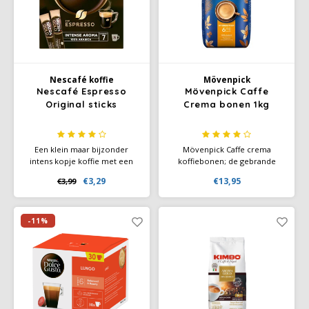
Käfer
Kimbo
Nescafé koffie
Mövenpick
Nescafé Espresso
Mövenpick Caffe
La Brasiliana
Original sticks
Crema bonen 1kg
Lavazza
Een klein maar bijzonder
Mövenpick Caffe crema
intens kopje koffie met een
koffiebonen; de gebrande
Lazarro
zachte crèmelaag - geniet van
koffiebonen zorgen voor
€3,29
€13,95
€3,99
een intense espresso, zonder
heerlijk koffie genot met een
machine.
fluweelzachte cremalaag.
Lucaffé
Gemaakt van 100% Arabica
bonen.
-11%
L’OR
Mauro Caffe
Melitta