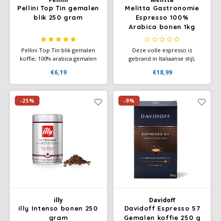
Pellini Top Tin gemalen
Melitta Gastronomie
blik 250 gram
Espresso 100%
Arabica bonen 1kg
Pellini Top Tin blik gemalen
Deze volle espresso is
koffie; 100% arabica gemalen
gebrand in Italiaanse stijl,
koffie. Verfijnde aroma, zoet
smaakt typisch kruidig en
€6,19
€18,99
en een delicate smaak, voor
wordt bekroond met een
een echte espresso. Bij
dichte karamelkleurige crema.
voorkeur drinken zonder
suiker. Italiaanse koffie.
-25%
-9%
illy
Davidoff
illy Intenso bonen 250
Davidoff Espresso 57
gram
Gemalen koffie 250 g