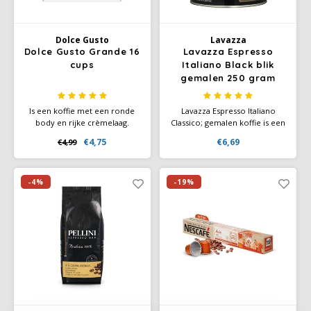
Dolce Gusto
Lavazza
Dolce Gusto Grande 16
Lavazza Espresso
cups
Italiano Black blik
gemalen 250 gram
Is een koffie met een ronde
Lavazza Espresso Italiano
body en rijke crèmelaag.
Classico; gemalen koffie is een
Geniet van de vers
100% Arabica blend uit
€4,75
€6,69
€4,99
geroosterde koffiearoma's
Midden- en Zuid-Amerika met
met fruitige tonen in deze
een aromatische smaak van
heerlijke pure Arabica koffie.
Italiaanse espresso. Intensiteit
5/10 en heeft een aroma van
-4%
-19%
bloementonen.