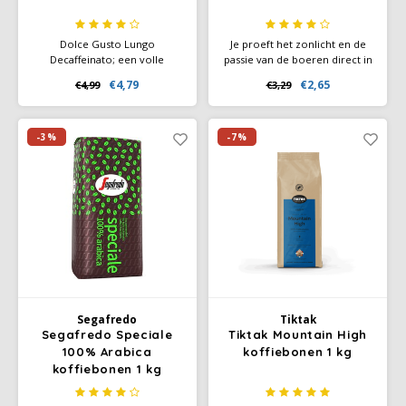
Dolce Gusto Lungo
Je proeft het zonlicht en de
Decaffeinato; een volle
passie van de boeren direct in
krachtige dark roast decaf
je NESCAFÉ Farmers Origins
€4,79
€2,65
€4,99
€3,29
koffie. Geniet van de rijke
Lungo Brazil. Deze
balans van geroosterde koffie
onovertroffen, soepele en
aroma's met een hint van
gebalanceerde lungo gloeit
zoete rijpe bramen. Intensiteit
met de geroosterde tonen
-3%
-7%
6
van graan.
Segafredo
Tiktak
Segafredo Speciale
Tiktak Mountain High
100% Arabica
koffiebonen 1 kg
koffiebonen 1 kg