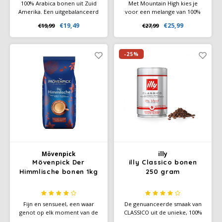
100% Arabica bonen uit Zuid
Met Mountain High kies je
Amerika. Een uitgebalanceerd
voor een melange van 100%
samenspel met tinten van
topkwaliteit Arabica
€19,49
€25,99
€19,99
€27,99
pure chocolade, tonen van
koffiebonen uit Colombia,
citrusfruit en de geur van
Brazilië en Guatemala. Het
honing. Een medium body
speciale karakter van deze
met een zoete afdronk.
melange herken je aan het
-25%
rijke aroma en de volle,
zachte smaak.
Mövenpick
illy
Mövenpick Der
illy Classico bonen
Himmlische bonen 1kg
250 gram
Fijn en sensueel, een waar
De genuanceerde smaak van
genot op elk moment van de
CLASSICO uit de unieke, 100%
dag. De bijzondere
Arabica-blend van illy biedt