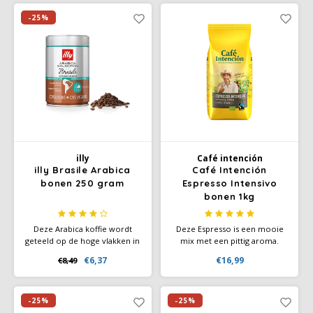
irriterende en bittere stoffen.
biologisch certificaat). Geniet
De meest verkochte koffie van
van de natuurlijke, volle, licht
-25%
Duitsland.
kruidige smaak van Café
Intención Ecológico.
illy
Café intención
illy Brasile Arabica
Café Intención
bonen 250 gram
Espresso Intensivo
bonen 1kg
Deze Arabica koffie wordt
Deze Espresso is een mooie
geteeld op de hoge vlakken in
mix met een pittig aroma.
het zuid oosten van Brazilië.
Ervaar de stevige body met
€6,37
€16,99
€8,49
Deze koffieboon heeft een
een mooie crèmelaag van
aantrekkelijke, intense geur
deze (h)eerlijke, donker
met opvallende tonen van
gebrande koffiebonen. Een
karamel. Dit alles geeft een
espresso melange van Café
-25%
-25%
romige body.
Intención Ecológico.