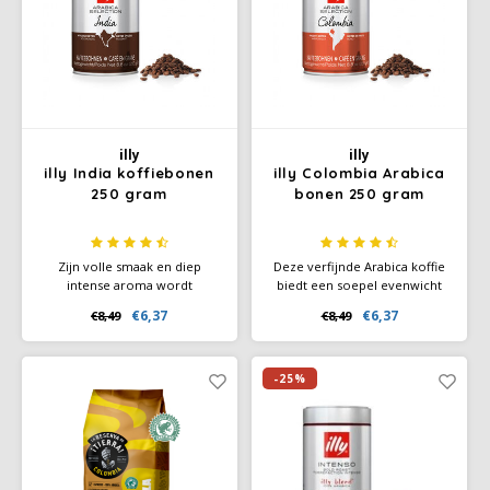
illy
illy
illy India koffiebonen
illy Colombia Arabica
250 gram
bonen 250 gram
Zijn volle smaak en diep
Deze verfijnde Arabica koffie
intense aroma wordt
biedt een soepel evenwicht
gekarakteriseerd door
tussen zoetheid, bitterheid en
€6,37
€6,37
€8,49
€8,49
kruidige nuances van zwarte
zuurgraad. Het rijke aroma
peper en extra pure
bevat verrassende tonen van
chocolade.
karamel en noten en delicate
hints van chocolade en
-25%
geroosterd brood.