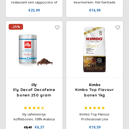
restaurant een cappuccino of
keurmerken. Het Fairtrade
latte besteld, grote kans dat dit
keurmerk is het keurmerk
€25,99
€16,99
met Lucaffe Mr Exclusive
voor eerlijke handel en het
bereid is. Met deze
biologisch keurmerk voor
Lucaffé 100% Arabica geniet u
biologische teelt. Een
van de beste koffie
topkwaliteit koffie uit de
-25%
verkrijgbaar.
hooglanden van Midden- en
Zuid-Amerika.
illy
Kimbo
illy Decaf Decafeine
Kimbo Top Flavour
bonen 250 gram
bonen 1kg
illy cafeïnevrije
Kimbo Top Flavour
koffiebonen; 100% Arabica
Professional Line
bonen. De unieke illy blend
koffiebonen; is een uitgelezen
€6,37
€19,59
€8,49
behoudt zijn karakter en
bonenkoffie, een melange van