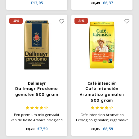
€13,95
€6,37
€8,49
kenmerken van deze
verfijnde tonen van karamel,
Mövenpick-koffie ontstaan
oranjebloesem en jasmijn,
onder meer door de selectie
met een zoete nasmaak. Voor
van geselecteerde
de liefhebbers van een kopje
-8%
-3%
hooglandkoffies.
koffie met een fluweelzachte
smaak.
Dallmayr
Café intención
Dallmayr Prodomo
Café Intención
gemalen 500 gram
Aromatico gemalen
500 gram
Een premium mix gemaakt
Cafe Intencion Aromatico
van de beste Arabica hoogland
Ecologico gemalen; is gemaakt
bonen. Speciaal geraffineerd,
van 100% Arabica-koffie
€7,59
€8,59
€8,29
€8,85
met volledig cafeïnegehalte -
gemaakt van pure, absoluut
maar bevrijd van vele
biologische bonen (EC