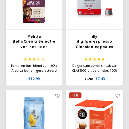
Melitta
illy
BellaCrema Selectie
illy Iperespresso
van het Jaar
Classico capsules
Een premium blend van 100%
De genuanceerde smaak van
Arabica-bonen, geselecteerd
CLASSICO uit de unieke, 100%
voor de “Selection of the
Arabica-blend van illy biedt
€12,99
€7,43
€9,90
Year”-serie, met een subtiel
verfijnde tonen van karamel,
aroma van dadels en karamel
oranjebloesem en jasmijn,
en een zachte zuurgraad —
met een zoete nasmaak. Voor
perfect voor uw automatische
de liefhebbers van een kopje
-5%
koffiemachine.
koffie met een fluweelzachte
smaak.