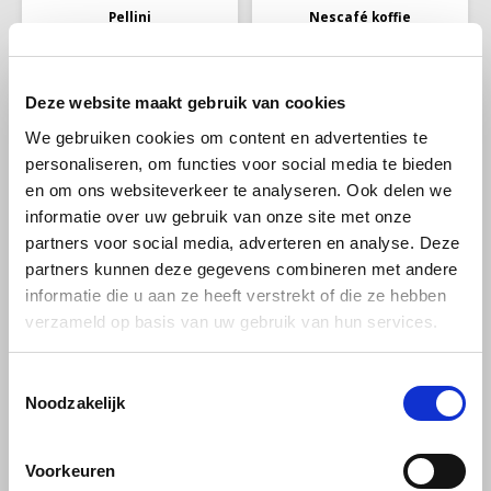
Pellini
Nescafé koffie
Pellini No 3 gran
Nescafe Andes Lungo
aroma 100% arabica
10 cups
bonen 1 kg
Deze website maakt gebruik van cookies
Koffie met een volle,
Start jou ochtend met deze
We gebruiken cookies om content en advertenties te
harmonieuze smaak die een
heerlijke koffie met intensiteit
personaliseren, om functies voor social media te bieden
traditionele Italiaanse
5. Een zachte lungo gevuld
€16,49
€2,65
€17,19
€3,29
espresso van superieure
met zoete biscuit en
en om ons websiteverkeer te analyseren. Ook delen we
kwaliteit biedt. Blend
graantonen.
informatie over uw gebruik van onze site met onze
geperfectioneerd voor
barservice, ontworpen om
partners voor social media, adverteren en analyse. Deze
-25%
-25%
een ​​dagelijks ritueel om te
partners kunnen deze gegevens combineren met andere
toveren in een
informatie die u aan ze heeft verstrekt of die ze hebben
droomespresso.
verzameld op basis van uw gebruik van hun services.
Toestemmingsselectie
Noodzakelijk
illy
illy
Voorkeuren
illy Ethiopië Arabica
illy Classico MOKA