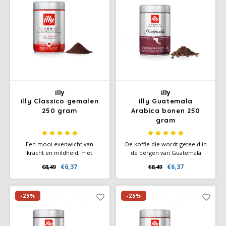
illy
illy
illy Classico gemalen
illy Guatemala
250 gram
Arabica bonen 250
gram
Een mooi evenwicht van
De koffie die wordt geteeld in
kracht en mildheid, met
de bergen van Guatemala
ruimte voor de tonen van
heeft een complex aroma
€6,37
€6,37
€8,49
€8,49
chocolade, toast, karamel en
met opvallende tonen van
ietwat bloemachtige aroma’s.
karamel chocolade, en
De kracht van subtiliteit. 100%
honing. Al deze tonen worden
Arabica koffie.
versterkt door het speciale
-25%
-25%
brandingsprofiel.