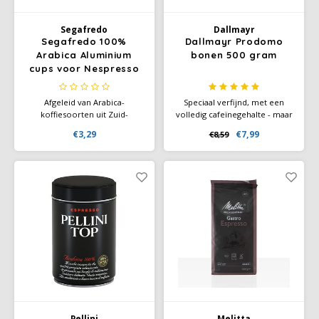
Segafredo
Dallmayr
Segafredo 100%
Dallmayr Prodomo
Arabica Aluminium
bonen 500 gram
cups voor Nespresso
10x
Afgeleid van Arabica-
Speciaal verfijnd, met een
koffiesoorten uit Zuid-
volledig cafeïnegehalte - maar
Amerika, biedt de 100%
bevrijd van vele irriterende en
€3,29
€7,99
€8,59
Arabica-aluminiumcapsule u
bittere stoffen. 100% Arabica
een koffie met bloemige
koffie.
aroma's en chocoladetonen.
Pellini
Melitta