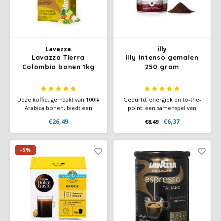
Lavazza
illy
Lavazza Tierra
illy Intenso gemalen
Colombia bonen 1kg
250 gram
Deze koffie, gemaakt van 100%
Gedurfd, energiek en to-the-
Arabica bonen, biedt een
point: een samenspel van
harmonieuze combinatie van
echte smaken, een grote stap
€26,49
€6,37
€8,49
aroma’s, smaken en een rijke
in de richting van het cacao-
body. Niet voor niets heeft
aroma, dat mooi combineert
deze koffie de prestigieuze
met de tonen van geroosterd
Gold Medal gewonnen op de
brood en karamel.
-5%
International Coffee Tasting
2020.