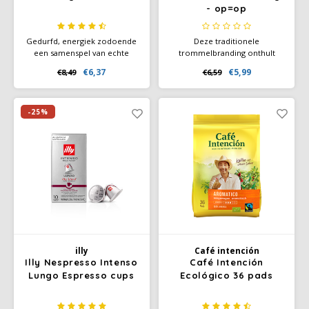
- op=op
Gedurfd, energiek zodoende
Deze traditionele
een samenspel van echte
trommelbranding onthult
smaken, een grote stap
subtiele chocolade tonen en
€6,37
€5,99
€8,49
€6,59
richting cacao-aroma, dat
een rijk aroma dat de
mooi combineert met de
zintuigen prikkelt. Met een
tonen van geroosterd brood
intensiteit van 10 op 12 is deze
en karamel.
koffie perfect voor
-25%
liefhebbers van een krachtige
espresso.
illy
Café intención
Illy Nespresso Intenso
Café Intención
Lungo Espresso cups
Ecológico 36 pads