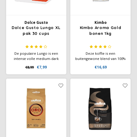
Miko
Dolce Gusto
Kimbo
Minges
Dolce Gusto Lungo XL
Kimbo Aroma Gold
pak 30 cups
bonen 1kg
Mövenpick
De populaire Lungo is een
Deze koffie is een
Nestlé - Nescafé
intense volle medium-dark
buitengewone blend van 100%
roast koffie met krachtige
arabica-koffie uit Midden- en
€7,99
€16,69
€8,99
aroma's en een rijke
Zuid-Amerika. Speciaal
Paranà Caffè
cremalaag. Ervaar de
geselecteerde bonen van
complexe smaak van koffie
premium kwaliteit vormen de
met een subtiele hint van
basis van het Kimbo-
Passalacqua
zwarte bessen.
assortiment, voor een
uitstekende espresso gemaakt
met de beste Italiaanse traditie
Pellini
Piacetto
Schirmer