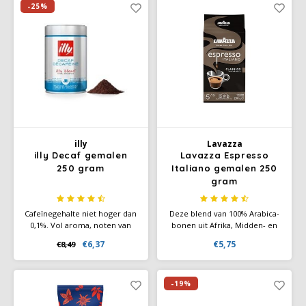
geeft hij elk kopje een frisse
jezelf en je gasten te
-25%
smaak en een vol aroma.
verwennen met de ultieme
koffie-ervaring.
illy
Lavazza
illy Decaf gemalen
Lavazza Espresso
250 gram
Italiano gemalen 250
gram
Cafeïnegehalte niet hoger dan
Deze blend van 100% Arabica-
0,1%. Vol aroma, noten van
bonen uit Afrika, Midden- en
chocolade, geroosterd brood,
Zuid-Amerika biedt een
€6,37
€5,75
€8,49
honing en karamel. Rijke,
zachte, fluweelzachte koffie
fluweelzachte smaak en een
met een rijke, aromatische
tikkeltje bitterheid die na twee
smaak en bloemige en fruitige
minuten verdwijnt.
nuances.
-19%