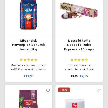
Mövenpick
Nescafé koffie
Mövenpick Schümli
Nescafe India
bonen 1kg
Espresso 10 cups
Mövenpick Schümli bonen;
Deze espresso met
caffè Crema in zijn puurste
smaakintensiteit 9 is je
vorm, als dit is wat u verlangt,
toegangspoort om de
€13,95
€2,65
€3,29
moet u zeker Mövenpick
biodiversiteit van India en de
Schümli proberen. Want deze
smaak cacao en geroosterde
zeer volumineuze en milde
tonen te ontdekken.
koffie laat niets te wensen
-25%
over en overtuigt zelfs zeer
veeleisende koffiedrinkers.