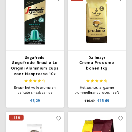
Segafredo
Dallmayr
Segafredo Brasile Le
Crema Prodomo
Origini Aluminium cups
bonen 1kg
voor Nespresso 10x
Ervaar het volle aroma en
Het zachte, langzame
delicate smaak van de
trommelbrandproces heeft
Segafredo Brasile en geniet
de sensorische eigenschappen
€3,29
€15,69
€16,49
van de zoete en
van deze topmelange van de
honingachtige afdronk.
fijnste Arabica-koffiesoorten
van het hoogland
geoptimaliseerd. Crema
-18%
prodomo is op milde wijze
speciaal geraffineerd en