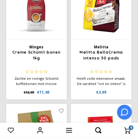
bevrijd van vele bittere stoffen
Minges
Melitta
Creme Schümli bonen
Melitta BellaCrema
1kg
intenso 30 pads
Zachte en romige Schümli
Heeft volle intensieve smaak.
koffiebonen met mooie
De variëteit "vol en intens" is
crema. Perfect voor café
voor iedereen die van sterk
€11,49
€3,99
€13,99
crème en volautomatische
van houdt.
koffiemachines. Evenwichtig,
mild en betrouwbaar van
smaak.
0
Vergelijk producten
0