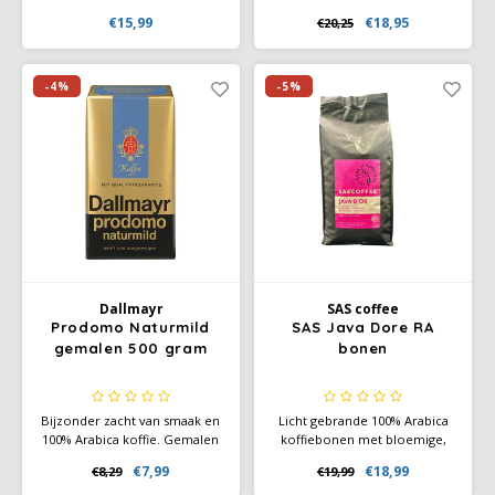
Geproduceerd volgens het
braam, met een zachte
€15,99
€18,95
€20,25
Schirmer-recept in 1854,
afdronk van melkchocolade.
worden de koffiebonen
De bloemige zuren en
zorgvuldig geleid naar de
verfijnde zoetheid zorgen
volledige ontwikkeling van
voor een gelaagde en
-4%
-5%
hun smaak in het langdurige
aangename koffiebeleving.
brandproces.
Dallmayr
SAS coffee
Prodomo Naturmild
SAS Java Dore RA
gemalen 500 gram
bonen
Bijzonder zacht van smaak en
Licht gebrande 100% Arabica
100% Arabica koffie. Gemalen
koffiebonen met bloemige,
koffie ofwel snelfiltermaling.
fruitige aroma’s en smaken
€7,99
€18,99
€8,29
€19,99
van chocolade, karamel en