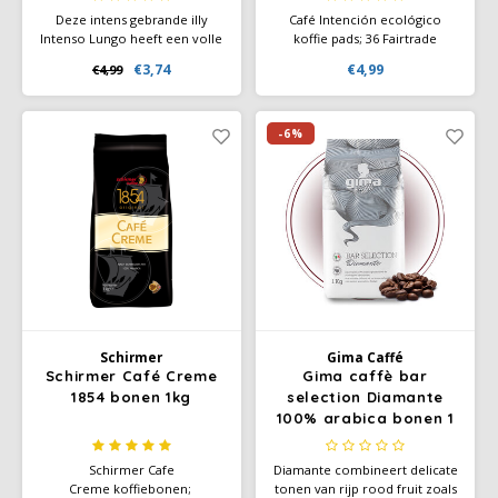
Deze intens gebrande illy
Café Intención ecológico
Intenso Lungo heeft een volle
koffie pads; 36 Fairtrade
smaak met levendige tonen
koffiepads van
€3,74
€4,99
€4,99
van cacao en gedroogd fruit
Darboven. Eerlijk verhandelde
en heeft in de afdronk een
koffie van biologische
ietwat bittere smaak.
kwaliteit.
-6%
Schirmer
Gima Caffé
Schirmer Café Creme
Gima caffè bar
1854 bonen 1kg
selection Diamante
100% arabica bonen 1
kg
Schirmer Cafe
Diamante combineert delicate
Creme koffiebonen;
tonen van rijp rood fruit zoals