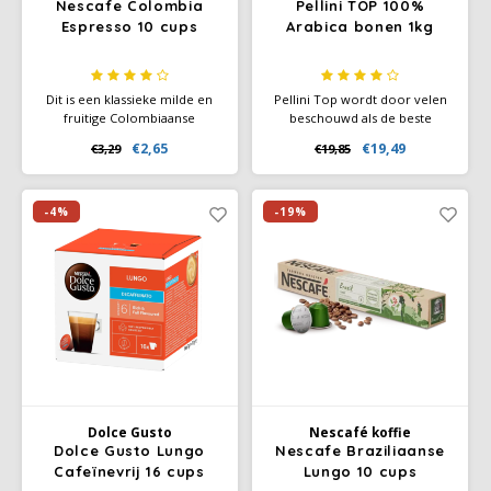
Nescafe Colombia
Pellini TOP 100%
Espresso 10 cups
Arabica bonen 1kg
Dit is een klassieke milde en
Pellini Top wordt door velen
fruitige Colombiaanse
beschouwd als de beste
espresso. Deze oorsprong
koffiebonen ter wereld. Het is
€2,65
€19,49
€3,29
€19,85
heeft een goede smaak met
een 100% Arabica-melange,
koffie-intensiteit 6. Maak een
bestaande uit 6-8
goede keuze met Farmers
geselecteerde mountain
Origins - Colombia Espresso
Arabica-variëteiten.
-4%
-19%
koffiecapsules.
Dolce Gusto
Nescafé koffie
Dolce Gusto Lungo
Nescafe Braziliaanse
Cafeïnevrij 16 cups
Lungo 10 cups