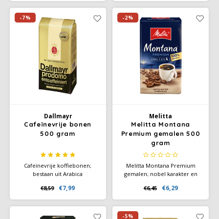
noten. Rainforest Alliance
gecertificeerd. Medium body,
zachte zoete afdronk.
-7%
-2%
Dallmayr
Melitta
Cafeïnevrije bonen
Melitta Montana
500 gram
Premium gemalen 500
gram
Cafeïnevrije koffiebonen;
Melitta Montana Premium
bestaan uit Arabica
gemalen; nobel karakter en
koffiebonen. Hierdoor is de
sterke fijne smaak door het
€7,99
€6,29
€8,59
€6,45
koffie wat milder en ook
gebruik van 100% Arabica
maagvriendelijker.
koffiebonen uit de
hooglanden, die wij krachtig
branden (sterkte 4).
-5%