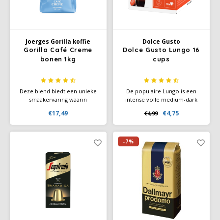
Joerges Gorilla koffie
Dolce Gusto
Gorilla Café Creme
Dolce Gusto Lungo 16
bonen 1kg
cups
Deze blend biedt een unieke
De populaire Lungo is een
smaakervaring waarin
intense volle medium-dark
bloemige aroma’s, de
roast koffie met krachtige
€17,49
€4,75
€4,99
zoetheid van bessen en een
aroma's en een rijke
vleugje honing harmonieus
crèmelaag. Ervaar de
samenkomen. Met een milde
complexe smaak van koffie
branding en een lage
met een subtiele hint van
-7%
zuurgraad
zwarte bessen.