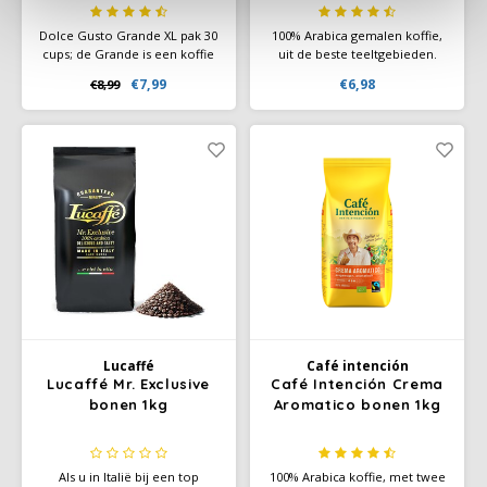
Dolce Gusto Grande XL pak 30
100% Arabica gemalen koffie,
cups; de Grande is een koffie
uit de beste teeltgebieden.
met een ronde body en rijke
Koffie per kopje koffie is 7 tot
€7,99
€6,98
€8,99
cremalaag. Geniet van de
9 gram. Der Himmlische
versgeroosterde
gemalen koffie, gemaakt van
koffiearoma's met fruitige
de allerbeste Arabicabonen.
tonen in deze heerlijke pure
Arabica koffie.
Lucaffé
Café intención
Lucaffé Mr. Exclusive
Café Intención Crema
bonen 1kg
Aromatico bonen 1kg
Als u in Italië bij een top
100% Arabica koffie, met twee