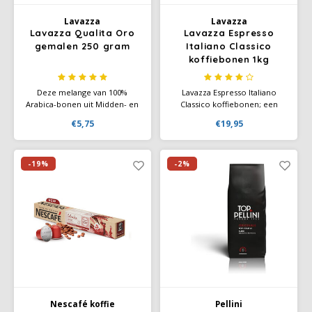
Lavazza
Lavazza
SAS
Lavazza Qualita Oro
Lavazza Espresso
gemalen 250 gram
Italiano Classico
Segafredo
koffiebonen 1kg
Swisso Kaffee
Deze melange van 100%
Lavazza Espresso Italiano
Arabica-bonen uit Midden- en
Classico koffiebonen; een
Zuid-Amerika biedt een
100% Arabica blend met een
€5,75
€19,95
TikTak
verfijnde koffie-ervaring met
typisch aromatische smaak,
zoete, fruitige en bloemige
bevat hints van fruit en
tonen. De medium branding
bloemen. Deze Italiaanse
zorgt voor een zachte textuur
espresso is sterk en zwart met
-19%
-2%
en een rijke aromatische
een zachte gouden crema.
smaak die liefhebbers
wereldwijd waarderen
Nescafé koffie
Pellini