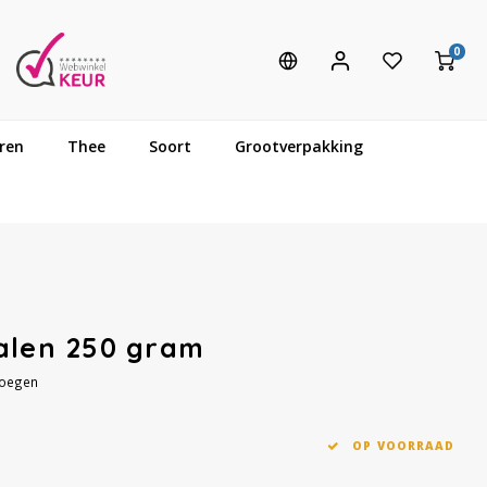
0
ren
Thee
Soort
Grootverpakking
malen 250 gram
voegen
OP VOORRAAD