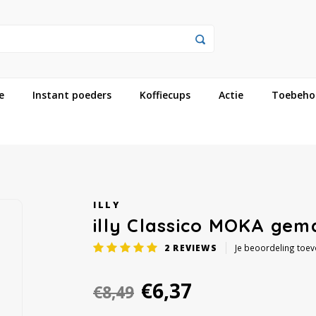
e
Instant poeders
Koffiecups
Actie
Toebeho
ILLY
illy Classico MOKA ge
2
REVIEWS
Je beoordeling toe
€6,37
€8,49