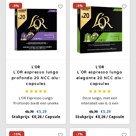
Café intención
Melitta
Eduscho
Soepen
100% Arabica koffie
-9%
-9%
Caffè Izzo
Segafredo
Eilles
Caffè Vergnano
Senseo
Gala
Chicco d'oro
E.S.E. koffiepads (44 mm)
Gorilla
Costa
Idee
L'OR
L'OR
L´OR espresso lungo
L´OR espresso lungo
profondo 20 NCC alu-
elegante 20 NCC alu-
Dallmayr
illy
capsules
capsules
Davidoff
Jacobs
L'OR Espresso Lungo
Deze lungo, met een
Profondo biedt een unieke
intensiteit van 6, is een
Delta
Lavazza
koffiebeleving met zijn intense
uitgebalanceerde melange van
€5,29
€5,29
€5,79
€5,79
en kruidige aroma’s. De
100% Arabica bonen,
Stukprijs:
€0,26
/
Capsule
Stukprijs:
€0,26
/
Capsule
zorgvuldig geselecteerde
gekenmerkt door fruitige en
De Roccis
Melitta
arabicabonen zorgen voor
bloemige tonen met hints van
een verfijnde smaak die elke
citrus en zwarte bes.
koffieliefhebber zal
-10%
-7%