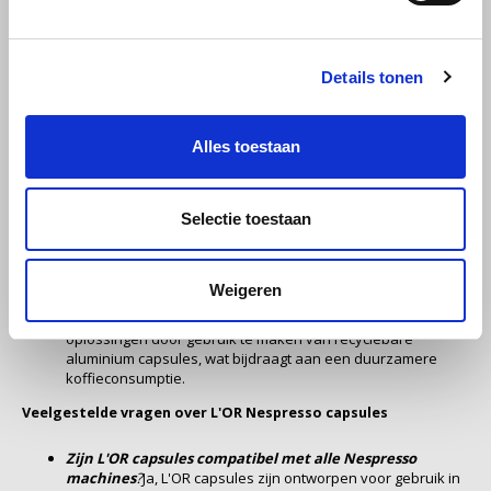
de veeleisende smaakpapillen als de portemonnee
tevredenstellen. Deze capsules zijn ontworpen voor
Miko
koffieliefhebbers die op zoek zijn naar een betaalbare, maar toch
Details tonen
luxueuze koffie-ervaring.
Minges
Waarom kiezen voor L'OR Nespresso capsules?
Alles toestaan
Mövenpick
Betaalbaarheid zonder compromis
: L'OR biedt premium
koffie tegen een prijs die toegankelijk is voor iedereen. Dit
Nestlé - Nescafé
Selectie toestaan
maakt het mogelijk om dagelijks te genieten van een luxe
koffie-ervaring zonder je budget te overschrijden.
Compatibiliteit en gemak
: Deze capsules zijn volledig
Paranà Caffè
compatibel met Nespresso Original machines, waardoor je
Weigeren
zonder zorgen kunt genieten van je favoriete L'OR blends.
Passalacqua
Duurzaamheid
: L'OR streeft naar milieuvriendelijke
oplossingen door gebruik te maken van recyclebare
aluminium capsules, wat bijdraagt aan een duurzamere
Pellini
koffieconsumptie.
Veelgestelde vragen over L'OR Nespresso capsules
Piacetto
Zijn L'OR capsules compatibel met alle Nespresso
Schirmer
machines
?
Ja, L'OR capsules zijn ontworpen voor gebruik in