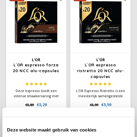
Douwe Egberts
Minges
waarderen.
Eduscho
Mövenpick
Eilles
Pellini
Flaronis - Domino
SAS
L'OR
L'OR
Gima Caffé
Segafredo
L´OR espresso forza
L´OR espresso
20 NCC alu-capsules
ristretto 20 NCC alu-
capsules
Gimoka
Swisso Kaffee
Deze espresso biedt een
L'OR Espresso Ristretto is een
Idee
Tiktak
intense smaakervaring met
meesterlijk samengestelde
complexe tonen van
blend die de zintuigen prikkelt
€5,29
€5,59
€5,89
€5,99
illy
eikenhout en zoethout,
met zijn expressieve, frisse
Stukprijs:
€0,28
/
Capsule
verlicht door amberkleurige
karakter en krachtige, kruidige
tinten die dansen op een
aroma. Deze ristretto biedt
Jacobs
delicate cremalaag. Met een
een intense en onvergetelijke
intensiteit van 9 is Forza ideaal
koffie-ervaring.
Deze website maakt gebruik van cookies
voor liefhebbers van een
Joerges Gorilla