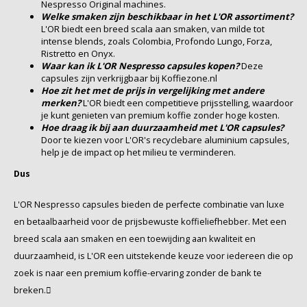
Nespresso Original machines.
Welke smaken zijn beschikbaar in het L'OR assortiment?
SAS
L'OR biedt een breed scala aan smaken, van milde tot
intense blends, zoals Colombia, Profondo Lungo, Forza,
Ristretto en Onyx.
Segafredo
Waar kan ik L'OR Nespresso capsules kopen?
Deze
capsules zijn verkrijgbaar bij Koffiezone.nl
Hoe zit het met de prijs in vergelijking met andere
Swisso Kaffee
merken?
L'OR biedt een competitieve prijsstelling, waardoor
je kunt genieten van premium koffie zonder hoge kosten.
TikTak
Hoe draag ik bij aan duurzaamheid met L'OR capsules?
Door te kiezen voor L'OR's recyclebare aluminium capsules,
help je de impact op het milieu te verminderen.
Dus
L'OR Nespresso capsules bieden de perfecte combinatie van luxe
en betaalbaarheid voor de prijsbewuste koffieliefhebber. Met een
breed scala aan smaken en een toewijding aan kwaliteit en
duurzaamheid, is L'OR een uitstekende keuze voor iedereen die op
zoek is naar een premium koffie-ervaring zonder de bank te
breken.