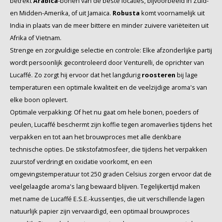
betrekt
Arabica
-bonen van de beste locaties, bijvoorbeeld in Zuid-
en Midden-Amerika, of uit Jamaica.
Robusta
komt voornamelijk uit
India in plaats van de meer bittere en minder zuivere variëteiten uit
Afrika of Vietnam.
Strenge en zorgvuldige selectie en controle: Elke afzonderlijke partij
wordt persoonlijk gecontroleerd door Venturelli, de oprichter van
Lucaffé. Zo zorgt hij ervoor dat het langdurig
roosteren
bij lage
temperaturen een optimale kwaliteit en de veelzijdige aroma's van
elke boon oplevert.
Optimale verpakking: Of het nu gaat om hele bonen, poeders of
peulen, Lucaffé beschermt zijn koffie tegen aromaverlies tijdens het
verpakken en tot aan het brouwproces met alle denkbare
technische opties. De stikstofatmosfeer, die tijdens het verpakken
zuurstof verdringt en oxidatie voorkomt, en een
omgevingstemperatuur tot 250 graden Celsius zorgen ervoor dat de
veelgelaagde aroma's lang bewaard blijven. Tegelijkertijd maken
met name de Lucaffé E.S.E.-kussentjes, die uit verschillende lagen
natuurlijk papier zijn vervaardigd, een optimaal brouwproces