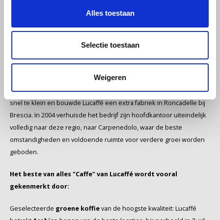
Lucaffé, vooral in de gastronomie - barista's en professionele
Schirmer
Alles toestaan
branders zijn op de hoogte van de kwaliteit van Lucaffé-bonen.
SAS
Natuurlijk kunt ook u genieten van de kwaliteitsproducten van
Lucaffé - het gamma van de branderij omvat talrijke koffiesoorten,
Selectie toestaan
Segafredo
zoals de Lucaffé Espresso Bar, die u gemakkelijk online kunt
kopen...
Weigeren
Swisso Kaffee
Door dit succes werden de gebouwen in Padenghe sul Garda al
snel te klein en bouwde Lucaffé een extra fabriek in Roncadelle bij
TikTak
Brescia. In 2004 verhuisde het bedrijf zijn hoofdkantoor uiteindelijk
volledig naar deze regio, naar Carpenedolo, waar de beste
omstandigheden en voldoende ruimte voor verdere groei worden
geboden.
Het beste van alles "Caffe" van Lucaffé wordt vooral
gekenmerkt door:
Geselecteerde
groene koffie
van de hoogste kwaliteit: Lucaffé