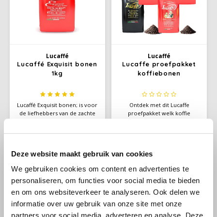
Käfer
Kimbo
Lucaffé
Lucaffé
Lucaffé Exquisit bonen
Lucaffe proefpakket
La Brasiliana
1kg
koffiebonen
Lavazza
Lucaffé Exquisit bonen; is voor
Ontdek met dit Lucaffe
de liefhebbers van de zachte
proefpakket welk koffie
Lazarro
Arabica bonen, maar ook
voldoet aan uw smaakprofiel.
€20,99
€77,38
€79,38
graag een toon van een
Perfect om deze nieuwe
vleugje chocolade waarderen.
koffiesoorten te verkennen
Dit door een melange van 90%
en uw smaakvoorkeur te
Lucaffé
Deze website maakt gebruik van cookies
Arabica en 10% Robusta
ontwikkelen.
bonen.
We gebruiken cookies om content en advertenties te
L’OR
personaliseren, om functies voor social media te bieden
en om ons websiteverkeer te analyseren. Ook delen we
Lucaffé koffiebonen
Mauro Caffe
informatie over uw gebruik van onze site met onze
partners voor social media, adverteren en analyse. Deze