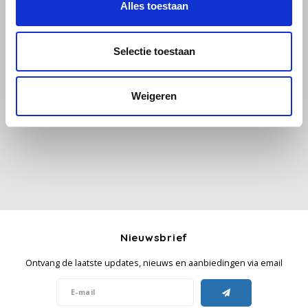
Alles toestaan
Käfer
Selectie toestaan
Kimbo
Alle reviews
Weigeren
La Brasiliana
Je beoordeling toevoegen
Lavazza
Lazarro
Lucaffé
L’OR
Nieuwsbrief
Ontvang de laatste updates, nieuws en aanbiedingen via email
Mauro Caffe
Melitta