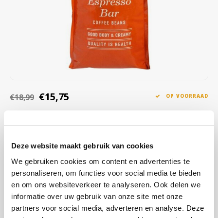
Café intención
Melitta
Eduscho
Soepen
100% Arabica koffie
Caffè Izzo
Segafredo
Eilles
Caffè Vergnano
Senseo
Gala
Chicco d'oro
E.S.E. koffiepads (44 mm)
Gorilla
€15,75
€18,99
OP VOORRAAD
Costa
Idee
OP WERKDAGEN VOOR 13:00 BESTELD WORDT DEZELFDE
DAG VERZENDKLAAR GEMAAKT
Dallmayr
illy
Espresso Bar biedt een perfecte balans tussen zoete, gebrande
Deze website maakt gebruik van cookies
Davidoff
Jacobs
smaken en een onmiskenbaar hazelnootaroma. De koffie wordt
We gebruiken cookies om content en advertenties te
gekenmerkt door een zeer hoge aromatische intensiteit en een
personaliseren, om functies voor social media te bieden
Delta
Lavazza
medium sterke crema, wat resulteert in een onvergetelijke
en om ons websiteverkeer te analyseren. Ook delen we
espresso.
Lees meer
informatie over uw gebruik van onze site met onze
De Roccis
Melitta
partners voor social media, adverteren en analyse. Deze
KOOP
12
VOOR
€15,59
PER STUK EN
1% KORTING