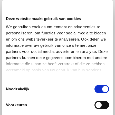
Lucaffé
Lucaffé
Lucaffé Exquisit bonen
Lucaffe proefpakket
1kg
koffiebonen
Käfer
Deze website maakt gebruik van cookies
Kimbo
We gebruiken cookies om content en advertenties te
Lucaffé Exquisit bonen; is voor
Ontdek met dit Lucaffe
de liefhebbers van de zachte
proefpakket welk koffie
personaliseren, om functies voor social media te bieden
Arabica bonen, maar ook
voldoet aan uw smaakprofiel.
La Brasiliana
en om ons websiteverkeer te analyseren. Ook delen we
€20,99
€77,38
€79,38
graag een toon van een
Perfect om deze nieuwe
vleugje chocolade waarderen.
koffiesoorten te verkennen
informatie over uw gebruik van onze site met onze
Dit door een melange van 90%
en uw smaakvoorkeur te
Lavazza
partners voor social media, adverteren en analyse. Deze
Arabica en 10% Robusta
ontwikkelen.
partners kunnen deze gegevens combineren met andere
bonen.
Lazarro
informatie die u aan ze heeft verstrekt of die ze hebben
verzameld op basis van uw gebruik van hun services.
Lucaffé
Lucaffé
Toestemmingsselectie
L’OR
Noodzakelijk
Lucaffé koffiebonen: Italiaanse passie
met een glimlach
Mauro Caffe
Voorkeuren
Lucaffé koffiebonen
brengen het beste van Italiaanse koffiecultuur
Melitta
samen met een flinke dosis flair. Het merk – herkenbaar aan het