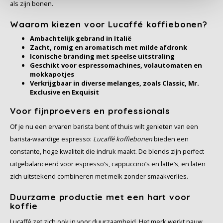
als zijn bonen.
SAS
Waarom kiezen voor Lucaffé koffiebonen?
Ambachtelijk gebrand in Italië
Segafredo
Zacht, romig en aromatisch met milde afdronk
Iconische branding met speelse uitstraling
Geschikt voor espressomachines, volautomaten en
Swisso Kaffee
mokkapotjes
Verkrijgbaar in diverse melanges, zoals Classic, Mr.
TikTak
Exclusive en Exquisit
Voor fijnproevers en professionals
Of je nu een ervaren barista bent of thuis wilt genieten van een
barista-waardige espresso:
Lucaffé koffiebonen
bieden een
constante, hoge kwaliteit die indruk maakt. De blends zijn perfect
uitgebalanceerd voor espresso’s, cappuccino’s en latte’s, en laten
zich uitstekend combineren met melk zonder smaakverlies.
Duurzame productie met een hart voor
koffie
Lucaffé zet zich ook in voor duurzaamheid. Het merk werkt nauw