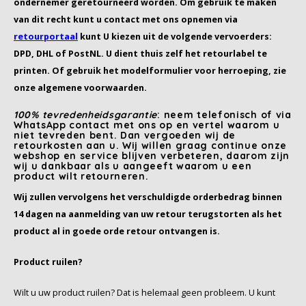
ondernemer geretourneerd worden. Om gebruik te maken
Douwe Egberts
Minges
van dit recht kunt u contact met ons opnemen via
retourportaal
kunt U kiezen uit de volgende vervoerders:
Eduscho
Mövenpick
DPD, DHL of PostNL. U dient thuis zelf het retourlabel te
Eilles
Pellini
printen. Of gebruik het modelformulier voor herroeping, zie
onze algemene voorwaarden.
Flaronis - Domino
SAS
100% tevredenheidsgarantie
: neem telefonisch of via
WhatsApp contact met ons op en vertel waarom u
niet tevreden bent. Dan vergoeden wij de
Gima Caffé
Segafredo
retourkosten aan u. Wij willen graag continue onze
webshop en service blijven verbeteren, daarom zijn
wij u dankbaar als u aangeeft waarom u een
Gimoka
Swisso Kaffee
product wilt retourneren.
Wij zullen vervolgens het verschuldigde orderbedrag binnen
Idee
Tiktak
14 dagen na aanmelding van uw retour terugstorten als het
product al in goede orde retour ontvangen is.
illy
Product ruilen?
Jacobs
Wilt u uw product ruilen? Dat is helemaal geen probleem. U kunt
Joerges Gorilla