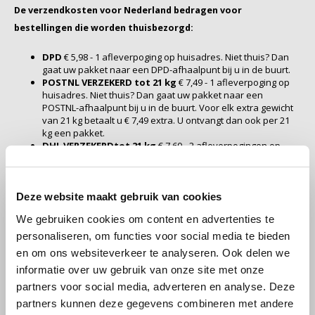
De verzendkosten voor Nederland bedragen voor
SAS
bestellingen die worden thuisbezorgd:
DPD
€ 5,98 - 1 afleverpoging op huisadres. Niet thuis? Dan
Segafredo
gaat uw pakket naar een DPD-afhaalpunt bij u in de buurt.
POSTNL VERZEKERD tot 21 kg
€ 7,49 - 1 afleverpoging op
Swisso Kaffee
huisadres. Niet thuis? Dan gaat uw pakket naar een
POSTNL-afhaalpunt bij u in de buurt. Voor elk extra gewicht
van 21 kg betaalt u € 7,49 extra. U ontvangt dan ook per 21
TikTak
kg een pakket.
DHL VERZEKERD
tot 21 kg
€ 7,60 - 2 afleverpogingen op
huisadres. Niet thuis? Dan gaat uw pakket naar een DHL-
afhaalpunt bij u in de buurt. Voor elk extra gewicht van 21 kg
betaalt u € 4,25 extra. U ontvangt dan ook per 21 kg een
pakket.
Deze website maakt gebruik van cookies
UPS € 11.99 per 30 kg
-1 afleverpoging op huisadres. Niet
We gebruiken cookies om content en advertenties te
thuis? Dan gaat uw pakket naar een UPS-afhaalpunt bij u in
de buurt
personaliseren, om functies voor social media te bieden
en om ons websiteverkeer te analyseren. Ook delen we
Het maximale gewicht per zending is 25 kg. Besteld u meer dan 25
informatie over uw gebruik van onze site met onze
kg, dan wordt het in meerdere dozen verpakt en verzonden. U
partners voor social media, adverteren en analyse. Deze
ontvangt dan ook meerdere Tracktracé links in uw mailbox. Voor de
partners kunnen deze gegevens combineren met andere
Waddeneilanden geldt een apart tarief.