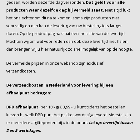
gedaan, worden dezelfde dag verzonden.
Dat geldt voor alle
producten waar dezelfde dag bij vermeld staat.
Niet altijd lukt
Miko
het ons echter om dit na te komen, soms zijn producten niet
voorradig en dan kan de levering van uw bestelling iets langer
Minges
duren. Op de product pagina staat een indicatie van de levertijd.
Mochten wij om wat voor reden dan ook deze levertijd niet halen,
Mövenpick
dan brengen wij u hier natuurlijk zo snel mogelijk van op de hoogte.
Nestlé - Nescafé
De vermelde prijzen in onze webshop zijn exclusief
verzendkosten.
Paranà Caffè
De verzendkosten in Nederland voor levering bij een
Passalacqua
afhaalpunt bedragen:
Pellini
DPD afhaalpunt
(per 18 kg) € 3,99 - U kunt tijdens het bestellen
kiezen bij welk DPD punt het pakket wordt afgeleverd. Meestal zijn
Piacetto
er meerdere afgiftepunten bij u in de buurt.
Let op: levertijd tussen
2 en 5 werkdagen.
Schirmer