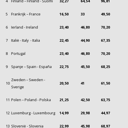
4
Finland – Finland - Suomi
32,27
64,54
96,81
5
Frankrijk – France
16,50
33
49,50
6
Ierland - Ireland
23,40
46,80
70,20
7
Italië - Italy - Italia
22,45
44,90
67,35
8
Portugal
23,40
46,80
70,20
9
Spanje – Spain - España
22,75
45,50
68,25
Zweden – Sweden -
10
20,50
41
61,50
Sverige
11
Polen – Poland - Polska
21,25
42,50
63,75
12
Luxemburg - Luxembourg
14,99
29,98
44,97
13
Slovenië - Slovenia
22,99
45,98
68,97