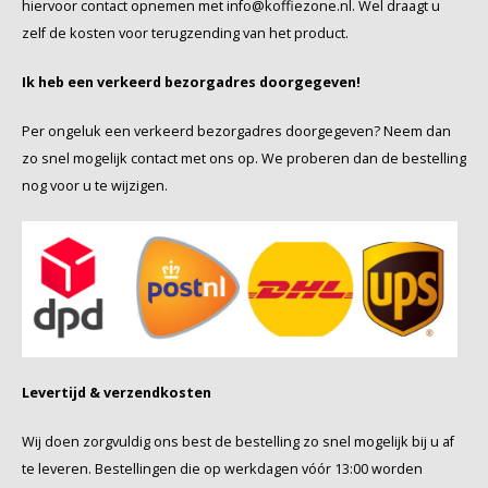
hiervoor contact opnemen met
info@koffiezone.nl
. Wel draagt u
zelf de kosten voor terugzending van het product.
Käfer
Ik heb een verkeerd bezorgadres doorgegeven!
Kimbo
Per ongeluk een verkeerd bezorgadres doorgegeven? Neem dan
La Brasiliana
zo snel mogelijk contact met ons op. We proberen dan de bestelling
nog voor u te wijzigen.
Lavazza
Lazarro
Lucaffé
L’OR
Levertijd & verzendkosten
Mauro Caffe
Wij doen zorgvuldig ons best de bestelling zo snel mogelijk bij u af
te leveren. Bestellingen die op werkdagen vóór 13:00 worden
Melitta