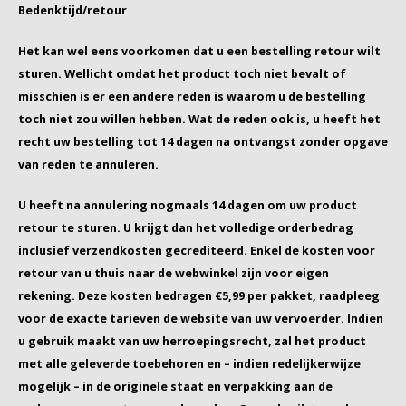
Bedenktijd/retour
Café intención
Melitta
Eduscho
Soepen
100% Arabica koffie
Het kan wel eens voorkomen dat u een bestelling retour wilt
Caffè Izzo
Segafredo
Eilles
sturen. Wellicht omdat het product toch niet bevalt of
misschien is er een andere reden is waarom u de bestelling
Caffè Vergnano
Senseo
Gala
toch niet zou willen hebben. Wat de reden ook is, u heeft het
recht uw bestelling tot 14 dagen na ontvangst zonder opgave
Chicco d'oro
E.S.E. koffiepads (44 mm)
Gorilla
van reden te annuleren.
Costa
Idee
U heeft na annulering nogmaals 14 dagen om uw product
retour te sturen. U krijgt dan het volledige orderbedrag
Dallmayr
illy
inclusief verzendkosten gecrediteerd. Enkel de kosten voor
retour van u thuis naar de webwinkel zijn voor eigen
Davidoff
Jacobs
rekening. Deze kosten bedragen €5,99 per pakket, raadpleeg
voor de exacte tarieven de website van uw vervoerder. Indien
Delta
Lavazza
u gebruik maakt van uw herroepingsrecht, zal het product
met alle geleverde toebehoren en – indien redelijkerwijze
De Roccis
Melitta
mogelijk – in de originele staat en verpakking aan de