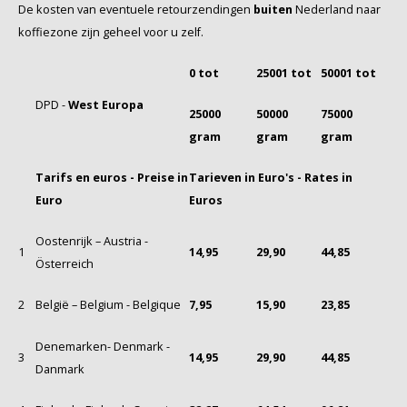
De kosten van eventuele retourzendingen
buiten
Nederland naar
koffiezone zijn geheel voor u zelf.
0 tot
25001 tot
50001 tot
DPD -
West Europa
25000
50000
75000
gram
gram
gram
Tarifs en euros - Preise in
Tarieven in Euro's - Rates in
Euro
Euros
Oostenrijk – Austria -
1
14,95
29,90
44,85
Österreich
2
België – Belgium - Belgique
7,95
15,90
23,85
Denemarken- Denmark -
3
14,95
29,90
44,85
Danmark