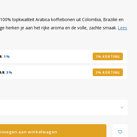
00% topkwaliteit Arabica koffiebonen uit Colombia, Brazilië en
ge herken je aan het rijke aroma en de volle, zachte smaak.
Lees
AR
1%
1% KORTING
AAR
3%
3% KORTING
evoegen aan winkelwagen