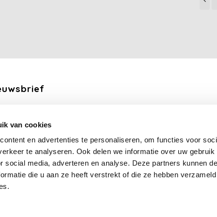
euwsbrief
ang de laatste updates, nieuws en aanbiedingen via email
ik van cookies
Abonneer
ontent en advertenties te personaliseren, om functies voor soci
erkeer te analyseren. Ook delen we informatie over uw gebruik
lg ons
or social media, adverteren en analyse. Deze partners kunnen 
ormatie die u aan ze heeft verstrekt of die ze hebben verzameld
es.