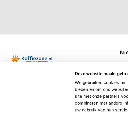
Ni
Ontv
Deze website maakt gebru
Boerenkamplaan 94b
We gebruiken cookies om c
5712 AH Someren
bieden en om ons websitev
Op werkdagen telefonisch bereikbaar
Vo
site met onze partners vo
van 09:00 tot 12:00 en 13:00 tot 15:30
combineren met andere inf
(+31) 6 17988539
uw gebruik van hun servic
mail@koffiezone.nl