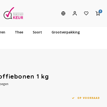
0
ren
Thee
Soort
Grootverpakking
offiebonen 1 kg
voegen
OP VOORRAAD