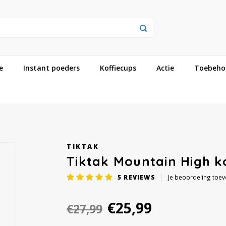
e
Instant poeders
Koffiecups
Actie
Toebeho
TIKTAK
Tiktak Mountain High k
5
REVIEWS
Je beoordeling toe
€25,99
€27,99