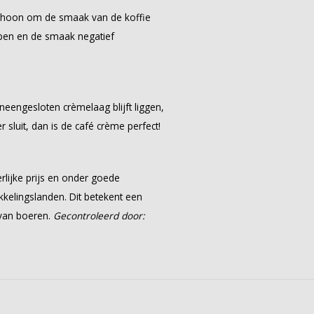
schoon om de smaak van de koffie
open en de smaak negatief
eengesloten crèmelaag blijft liggen,
sluit, dan is de café crème perfect!
rlijke prijs en onder goede
kkelingslanden. Dit betekent een
 van boeren.
Gecontroleerd door: