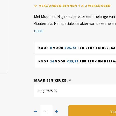
VERZONDEN BINNEN 1 A 2 WERKDAGEN
Met Mountain High kies je voor een melange van 1
Guatemala. Het speciale karakter van deze melan
meer
KOOP
8
VOOR
€25,73
PER STUK EN BESPA
KOOP
24
VOOR
€25,21
PER STUK EN BESP
MAAK EEN KEUZE:
*
1 kg - €25,99
To