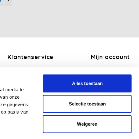
Klantenservice
Mijn account
Over ons
Registreren
Algemene voorwaarden
Mijn bestellingen
Alles toestaan
Disclaimer
Mijn tickets
al media te
Privacy Policy
Mijn verlanglijst
 van onze
Betaalmethoden
Selectie toestaan
deze gegevens
Verzend en Retourbeleid
 op basis van
Veelgestelde vragen - FAQ
Weigeren
Sitemap
Zakelijk