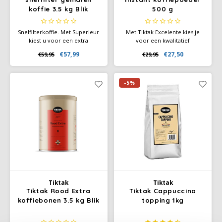
koffie 3.5 kg Blik
500 g
Miko
Snelfilterkoffie. Met Superieur
Met Tiktak Excelente kies je
kiest u voor een extra
voor een kwalitatief
Minges
krachtige roodmerk melange
hoogwaardige vriesdroog
€57,99
€27,50
€59,95
€29,95
van een constante smaak en
melange van uitsluitend
hoge kwaliteit. Het pure,
Robusta koffiebonen. Het
Mövenpick
pittige smaakkarakter en het
bijzondere karakter van deze
volle aroma ontstaan door
instant koffie herken je aan
-5%
het dieper branden.
het heerlijke aroma, de
Nestlé - Nescafé
krachtige body en volle, milde
afdronk.
Paranà Caffè
Passalacqua
Pellini
Tiktak
Tiktak
Piacetto
Tiktak Rood Extra
Tiktak Cappuccino
koffiebonen 3.5 kg Blik
topping 1kg
Schirmer