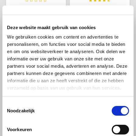
Een uitgebalanceerde
Met zijn zachte textuur en
SAS
melange van hoofdzakelijk
rijke smaak maakt deze
Arabica koffiebonen. Het
heerlijke cappuccino topping
€59,95
€12,39
€12,99
bijzondere karakter van deze
van jouw kopje koffie een
Segafredo
Deze website maakt gebruik van cookies
kwalitatief zilvermerk melange
waar kunstwerk. Strooi het
herkent u aan het rijke aroma,
poeder over je warme
We gebruiken cookies om content en advertenties te
de volle body en de zachte
drankje en zie hoe het zich
-6%
Swisso Kaffee
smaak.
verspreidt als een wolk,
personaliseren, om functies voor social media te bieden
waardoor een prachtige
en om ons websiteverkeer te analyseren. Ook delen we
melkschuimlaag ontstaat.
TikTak
informatie over uw gebruik van onze site met onze
partners voor social media, adverteren en analyse. Deze
partners kunnen deze gegevens combineren met andere
informatie die u aan ze heeft verstrekt of die ze hebben
verzameld op basis van uw gebruik van hun services.
Tiktak
Tiktak
Tiktak Rood Standaad
Tiktak Superieur
Toestemmingsselectie
gemalen koffie 3.5 kg
Standaard gemalen
Noodzakelijk
Blik
koffie 1 kg
Voorkeuren
Een uitgebalanceerde
Grovere maling. Met
melange van hoofdzakelijk
Superieur kiest u voor een