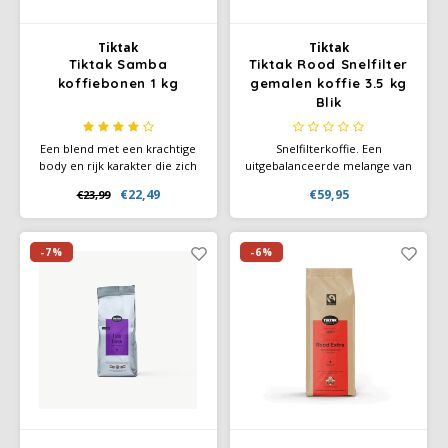
Douwe Egberts
Minges
Tiktak
Tiktak
Eduscho
Mövenpick
Tiktak Samba
Tiktak Rood Snelfilter
koffiebonen 1 kg
gemalen koffie 3.5 kg
Blik
Eilles
Pellini
Een blend met een krachtige
Snelfilterkoffie. Een
Flaronis - Domino
SAS
body en rijk karakter die zich
uitgebalanceerde melange van
kenmerkt door een milde
hoofdzakelijk Arabica
€22,49
€59,95
€23,99
afdronk en lage subtiele
koffiebonen. Het bijzondere
Gima Caffé
Segafredo
rinsheid.
karakter van deze kwalitatief
zilvermerk melange herkent u
Gimoka
Swisso Kaffee
aan het rijke aroma, de volle
-7%
-6%
body en de zachte smaak.
Idee
Tiktak
illy
Jacobs
Joerges Gorilla