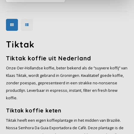
hoge kwaliteit. Het pure,
pittige smaakkarakter en het
volle aroma ontstaan door
het dieper branden.
Tiktak
Tiktak koffie uit Nederland
Onze Oer-Hollandse koffie, beter bekend als de ‘’suyvere koffij’’ van
Klaas Tiktak, wordt gebrand in Groningen. Kwalitatief goede koffie,
zonder poespas, gepresenteerd in een strakke no-nonsense
productlijn. Leverbaar in espresso, instant, filter en fresh brew
koffie.
Tiktak koffie keten
Tiktak heeft een eigen koffieplantage in het midden van Brazilië.
Nossa Senhora Da Guia Exportadora de Cafè. Deze plantage is de