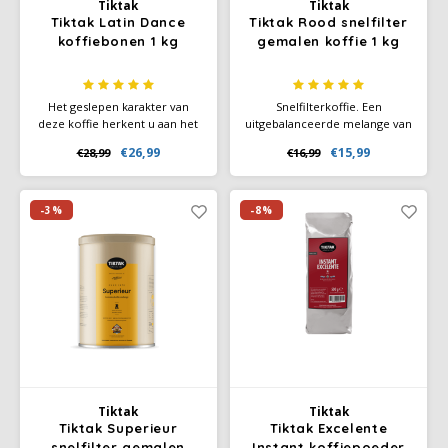
Tiktak
Tiktak
Tiktak Latin Dance
Tiktak Rood snelfilter
koffiebonen 1 kg
gemalen koffie 1 kg
Käfer
Kimbo
Het geslepen karakter van
Snelfilterkoffie. Een
deze koffie herkent u aan het
uitgebalanceerde melange van
heerlijke aroma, de verfijnde
hoofdzakelijk Arabica
La Brasiliana
€26,99
€15,99
€28,99
€16,99
smaak en de frisse, rinse
koffiebonen. Het bijzondere
afdronk. Het dieper en langer
karakter van deze kwalitatief
branden geeft deze melange
zilvermerk melange herkent u
Lavazza
de kenmerkende volle body.
aan het rijke aroma, de volle
-3%
-8%
Een briljante melange van
body en de zachte smaak.
Lazarro
100% kwaliteit Arabica
koffiebone
Lucaffé
L’OR
Mauro Caffe
Tiktak
Tiktak
Tiktak Superieur
Tiktak Excelente
Melitta
snelfilter gemalen
Instant koffiepoeder