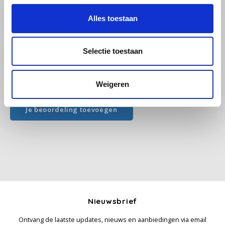
5
Reviews
Alles toestaan
Käfer
Kimbo
Selectie toestaan
La Brasiliana
Weigeren
Alle reviews
Lavazza
Je beoordeling toevoegen
Lazarro
Lucaffé
L’OR
Mauro Caffe
Nieuwsbrief
Ontvang de laatste updates, nieuws en aanbiedingen via email
Melitta