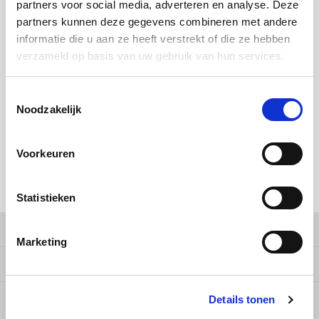
Douwe Egberts
Minges
BESPAAR
1%
partners voor social media, adverteren en analyse. Deze
partners kunnen deze gegevens combineren met andere
KOOP
24
VOOR
€26,18
PER STUK EN
3% KORTING
Eduscho
Mövenpick
informatie die u aan ze heeft verstrekt of die ze hebben
BESPAAR
3%
verzameld op basis van uw gebruik van hun services.
Eilles
Pellini
MAAK EEN KEUZE:
*
Toestemmingsselectie
1 kg - €26,99
Flaronis - Domino
SAS
Noodzakelijk
Gima Caffé
Segafredo
Toevoegen aan winkelwagen
Voorkeuren
Gimoka
Swisso Kaffee
DELEN:
Statistieken
Idee
Tiktak
Productomschrijving
Marketing
illy
Specificaties
Jacobs
Details tonen
5
STERREN OP BASIS VAN
5
BEOORDELINGEN
Joerges Gorilla