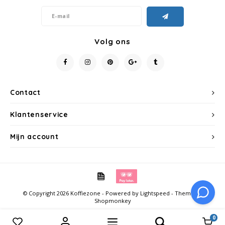
Miko
Volg ons
Minges
Mövenpick
Contact
Nestlé - Nescafé
Klantenservice
Paranà Caffè
Mijn account
Passalacqua
Pellini
Piacetto
© Copyright 2026 Koffiezone - Powered by
Lightspeed
- Theme by
Shopmonkey
Schirmer
0
Vergelijk producten
0