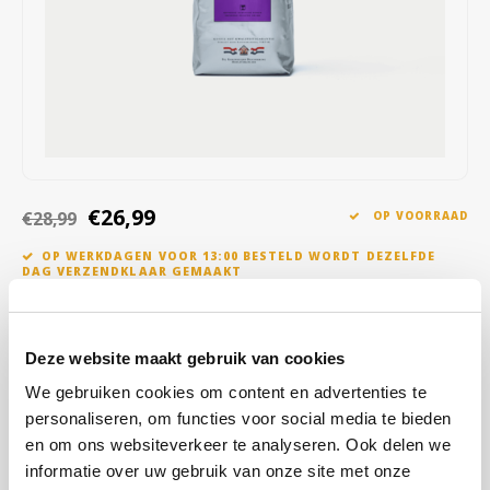
Café intención
Melitta
Eduscho
Soepen
100% Arabica koffie
Caffè Izzo
Segafredo
Eilles
Caffè Vergnano
Senseo
Gala
Chicco d'oro
E.S.E. koffiepads (44 mm)
Gorilla
€26,99
€28,99
OP VOORRAAD
Costa
Idee
OP WERKDAGEN VOOR 13:00 BESTELD WORDT DEZELFDE
DAG VERZENDKLAAR GEMAAKT
Dallmayr
illy
Het geslepen karakter van deze koffie herkent u aan het heerlijke
Davidoff
Jacobs
aroma, de verfijnde smaak en de frisse, rinse afdronk. Het dieper
Deze website maakt gebruik van cookies
en langer branden geeft deze melange de kenmerkende volle
Delta
Lavazza
We gebruiken cookies om content en advertenties te
body. Een briljante melange van 100% kwaliteit Arabica koffiebone
personaliseren, om functies voor social media te bieden
Lees meer
De Roccis
Melitta
en om ons websiteverkeer te analyseren. Ook delen we
informatie over uw gebruik van onze site met onze
KOOP
8
VOOR
€26,72
PER STUK EN
1% KORTING