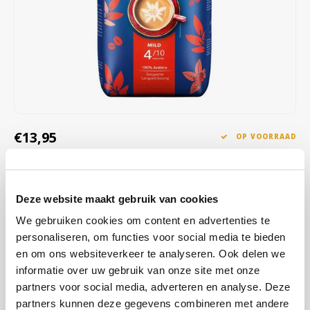
Café intención
Melitta
Eduscho
Soepen
100% Arabica koffie
Caffè Izzo
Segafredo
Eilles
Caffè Vergnano
Senseo
Gala
Chicco d'oro
E.S.E. koffiepads (44 mm)
Gorilla
€13,95
OP VOORRAAD
Costa
Idee
OP WERKDAGEN VOOR 13:00 BESTELD WORDT DEZELFDE
DAG VERZENDKLAAR GEMAAKT
Dallmayr
illy
Deze website maakt gebruik van cookies
Mövenpick Schümli bonen; caffè Crema in zijn puurste vorm, als dit
Davidoff
Jacobs
is wat u verlangt, moet u zeker Mövenpick Schümli proberen. Want
We gebruiken cookies om content en advertenties te
deze zeer volumineuze en milde koffie laat niets te wensen over
personaliseren, om functies voor social media te bieden
Delta
Lavazza
en overtuigt zelfs zeer veeleisende koffiedrinkers.
Lees meer
en om ons websiteverkeer te analyseren. Ook delen we
informatie over uw gebruik van onze site met onze
De Roccis
Melitta
partners voor social media, adverteren en analyse. Deze
KOOP
8
VOOR
€13,81
PER STUK EN
1% KORTING
BESPAAR
1%
partners kunnen deze gegevens combineren met andere