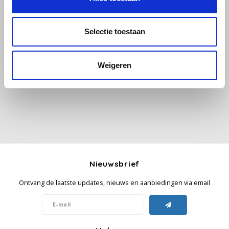
Käfer
Selectie toestaan
Alle reviews
Kimbo
Weigeren
Je beoordeling toevoegen
La Brasiliana
Lavazza
Lazarro
Lucaffé
Nieuwsbrief
L’OR
Ontvang de laatste updates, nieuws en aanbiedingen via email
Mauro Caffe
Melitta