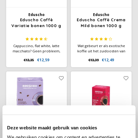
Douwe Egberts
Minges
Eduscho
Eduscho
Eduscho
Mövenpick
Eduscho Caffè
Eduscho Caffè Crema
Variatie bonen 1000 g
Mild bonen 1000 g
Eilles
Pellini
Cappuccino, flat white, latte
Wat gebeurt er als exotische
Flaronis - Domino
SAS
macchiato? Geen probleem,
koffie uit het zuidoosten van
onze Caffè Variation kan alles!
Brazilië en Azië de Hanzekunst
€12,59
€12,49
€13,35
€13,39
Robustabonen uit het zonnige
van het branden
Gima Caffé
Segafredo
zuiden van Azië combineren
ontmoet? Dan ontstaat deze
zich met Braziliaanse
harmonieuze en zachte koffie
Gimoka
Swisso Kaffee
Arabicabonen in deze
met een goudbruin crema!
alleskunner. Hij is ook heel
lekker als espresso of caffè
Idee
Tiktak
crema.
illy
Jacobs
Deze website maakt gebruik van cookies
We gebruiken cookies om content en advertenties te
Joerges Gorilla