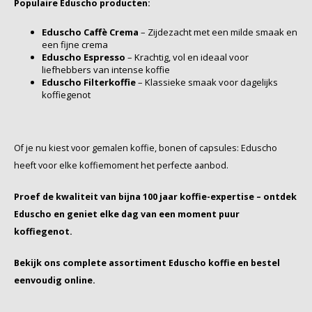
Populaire Eduscho producten:
SAS
Eduscho Caffè Crema
– Zijdezacht met een milde smaak en
een fijne crema
Eduscho Espresso
– Krachtig, vol en ideaal voor
Segafredo
liefhebbers van intense koffie
Eduscho Filterkoffie
– Klassieke smaak voor dagelijks
Swisso Kaffee
koffiegenot
TikTak
Of je nu kiest voor gemalen koffie, bonen of capsules: Eduscho
heeft voor elke koffiemoment het perfecte aanbod.
Proef de kwaliteit van bijna 100 jaar koffie-expertise – ontdek
Eduscho en geniet elke dag van een moment puur
koffiegenot.
Bekijk ons complete assortiment Eduscho koffie en bestel
eenvoudig online.