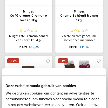
Douwe Egberts
Minges
Minges
Minges
Eduscho
Mövenpick
Café creme Cremano
Creme Schümli bonen
bonen 1kg
1kg
Eilles
Pellini
Minges Café Cremano bonen;
Zachte en romige Schümli
Flaronis - Domino
SAS
een uiterst kruidig-
koffiebonen met mooie
aromatische Caffè Crema, die
crema. Perfect voor café
€10,25
€11,49
€11,69
€13,99
de Frahling-liefhebbers
crème en volautomatische
Gima Caffé
Segafredo
overtuigt door zijn exquise
koffiemachines. Evenwichtig,
volheid van smaak en een
mild en betrouwbaar van
Gimoka
Swisso Kaffee
delicate crema. Een uitgelezen
smaak.
-15%
-4%
compositie voor het dagelijks
genot van koffiespecialiteiten.
Idee
Tiktak
illy
Deze website maakt gebruik van cookies
We gebruiken cookies om content en advertenties te
Jacobs
personaliseren, om functies voor social media te bieden
en om ons websiteverkeer te analyseren. Ook delen we
Joerges Gorilla