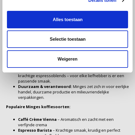
Details tonen
geschiedenis in koffiebranden sinds 1932. Met meer dan 90 jaar
Miko
ervaring staat Minges bekend om zijn vakmanschap, passie en
Alles toestaan
toewijding aan de perfecte kop koffie. Elk kopje Minges koffie
Minges
ademt traditie, kwaliteit en zorgvuldige selectie.
Selectie toestaan
Waarom kiezen voor Minges koffie?
Mövenpick
Traditioneel vakmanschap:
Elke koffieboon wordt
Nestlé - Nescafé
Weigeren
zorgvuldig geselecteerd en gebrand met respect voor de
natuurlijke aroma’s.
Hoogwaardige melanges:
Van zachte filterkoffies tot
Paranà Caffè
krachtige espressoblends – voor elke liefhebber is er een
passende smaak.
Passalacqua
Duurzaam & verantwoord:
Minges zet zich in voor eerlijke
handel, duurzame productie en milieuvriendelijke
verpakkingen.
Pellini
Populaire Minges koffiesoorten:
Piacetto
Caffé Crème Vienna
– Aromatisch en zacht met een
verfijnde crema
Espresso Barista
– Krachtige smaak, kruidig en perfect
Schirmer