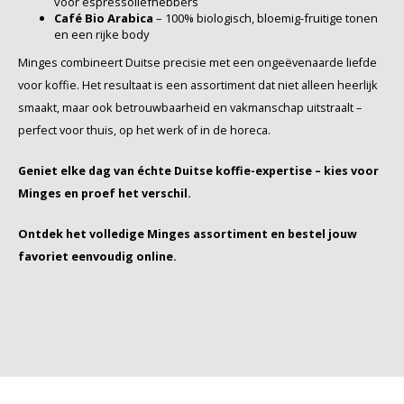
voor espressoliefhebbers
Café Bio Arabica
– 100% biologisch, bloemig-fruitige tonen
SAS
en een rijke body
Minges combineert Duitse precisie met een ongeëvenaarde liefde
Segafredo
voor koffie. Het resultaat is een assortiment dat niet alleen heerlijk
smaakt, maar ook betrouwbaarheid en vakmanschap uitstraalt –
Swisso Kaffee
perfect voor thuis, op het werk of in de horeca.
TikTak
Geniet elke dag van échte Duitse koffie-expertise – kies voor
Minges en proef het verschil.
Ontdek het volledige Minges assortiment en bestel jouw
favoriet eenvoudig online.