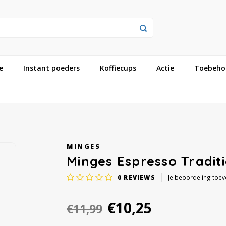
e
Instant poeders
Koffiecups
Actie
Toebeho
MINGES
Minges Espresso Tradit
0
REVIEWS
Je beoordeling toe
€10,25
€11,99