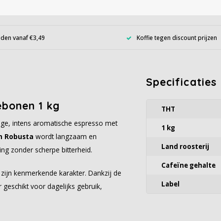
den vanaf €3,49
Koffie tegen discount prijzen
Specificaties
ebonen 1 kg
THT
ige, intens aromatische espresso met
1 kg
n Robusta
wordt langzaam en
Land roosterij
ng zonder scherpe bitterheid.
Cafeïne gehalte
 zijn kenmerkende karakter. Dankzij de
Label
r geschikt voor dagelijks gebruik,