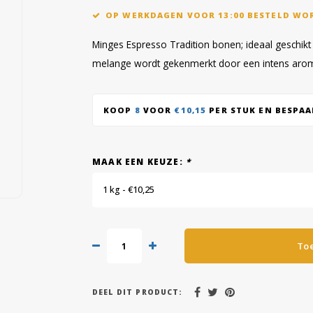
OP WERKDAGEN VOOR 13:00 BESTELD WO
Minges Espresso Tradition bonen; ideaal geschik
melange wordt gekenmerkt door een intens aro
KOOP
8
VOOR
€10,15
PER STUK EN BESPA
MAAK EEN KEUZE:
*
1 kg - €10,25
To
DEEL DIT PRODUCT: