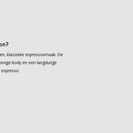
on?
ken, klassieke espressosmaak. De
stevige body en een langdurige
l espresso.