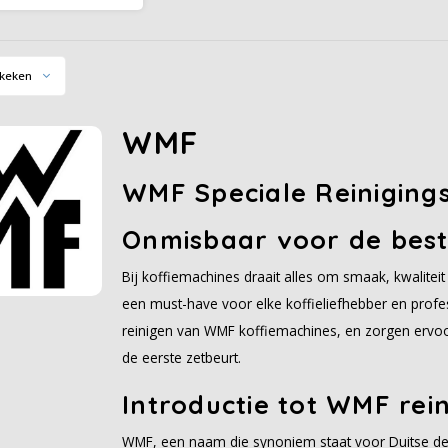
e melkschuimreiniger,
ecies afgestemd op de
rne machines van
tegenwoordig.
keken
WMF
WMF Speciale Reinigings
Onmisbaar voor de bes
Bij koffiemachines draait alles om smaak, kwalite
een must-have voor elke koffieliefhebber en profes
reinigen van WMF koffiemachines, en zorgen ervoor d
de eerste zetbeurt.
Introductie tot WMF rei
WMF, een naam die synoniem staat voor Duitse dege