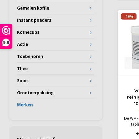
Gemalen koffie
-16%
Instant poeders
Koffiecups
9,6
Actie
Toebehoren
Thee
Soort
W
Grootverpakking
rein
10
Merken
De WMF r
tabl
reinig
€
van de