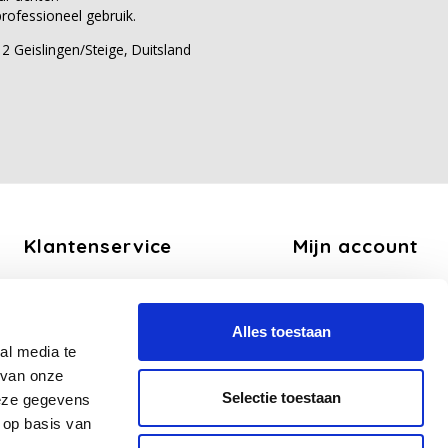
rofessioneel gebruik.
 Geislingen/Steige, Duitsland
Klantenservice
Mijn account
Over ons
Registreren
Algemene voorwaarden
Mijn bestellingen
Alles toestaan
Disclaimer
Mijn tickets
al media te
Privacy Policy
Mijn verlanglijst
 van onze
Betaalmethoden
Selectie toestaan
deze gegevens
Verzend en Retourbeleid
 op basis van