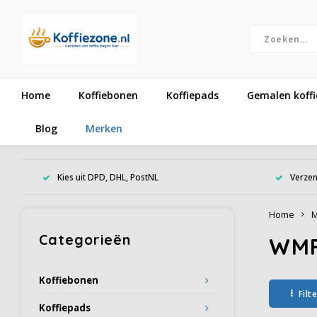
Home
Koffiebonen
Koffiepads
Gemalen koffi
Blog
Merken
Kies uit DPD, DHL, PostNL
Verzen
Home
M
Categorieën
WM
Koffiebonen
Filt
Koffiepads