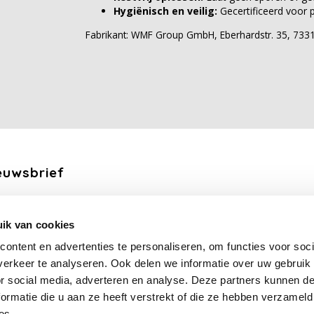
Hygiënisch en veilig:
Gecertificeerd voor p
Fabrikant: WMF Group GmbH, Eberhardstr. 35, 73312
euwsbrief
ang de laatste updates, nieuws en aanbiedingen via email
ik van cookies
Abonneer
ontent en advertenties te personaliseren, om functies voor soci
erkeer te analyseren. Ook delen we informatie over uw gebruik
lg ons
or social media, adverteren en analyse. Deze partners kunnen 
ormatie die u aan ze heeft verstrekt of die ze hebben verzameld
es.