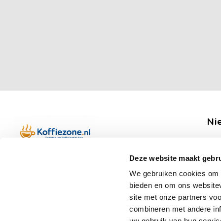
Ni
Ontv
Deze website maakt gebru
Boerenkamplaan 94b
We gebruiken cookies om c
5712 AH Someren
bieden en om ons websitev
Op werkdagen telefonisch bereikbaar
Vo
site met onze partners vo
van 09:00 tot 12:00 en 13:00 tot 15:30
combineren met andere inf
(+31) 6 17988539
uw gebruik van hun servic