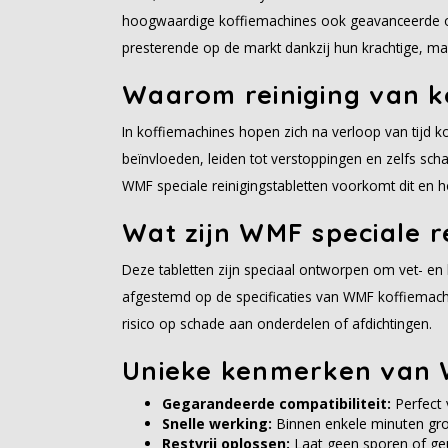
hoogwaardige koffiemachines ook geavanceerde on
presterende op de markt dankzij hun krachtige, maa
Waarom reiniging van ko
In koffiemachines hopen zich na verloop van tijd k
beïnvloeden, leiden tot verstoppingen en zelfs sc
WMF speciale reinigingstabletten voorkomt dit en h
Wat zijn WMF speciale r
Deze tabletten zijn speciaal ontworpen om vet- en k
afgestemd op de specificaties van WMF koffiemac
risico op schade aan onderdelen of afdichtingen.
Unieke kenmerken van 
Gegarandeerde compatibiliteit:
Perfect
Snelle werking:
Binnen enkele minuten gro
Restvrij oplossen:
Laat geen sporen of geu