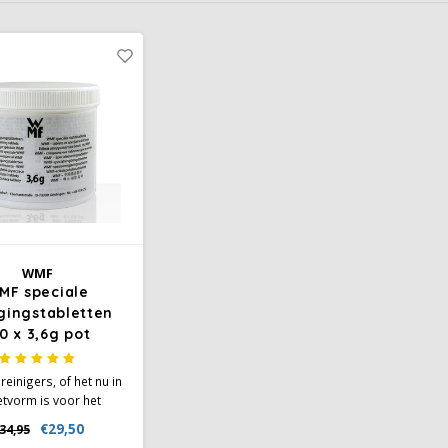
WMF
MF speciale
igingstabletten
0 x 3,6g pot
einigers, of het nu in
etvorm is voor het
en van de onderdelen
€29,50
34,95
 koffiemachine of de