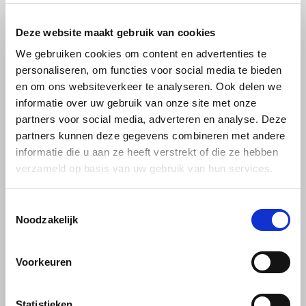
Douwe Egberts
Minges
Deze website maakt gebruik van cookies
Barzini
Barzini
Eduscho
Mövenpick
Barzini Ristretto
Barzini Cafeïnevrij
We gebruiken cookies om content en advertenties te
Italian 22 cups
espresso 22 cups
personaliseren, om functies voor social media te bieden
Eilles
Pellini
en om ons websiteverkeer te analyseren. Ook delen we
Barzini Ristretto, Italina
Barzini Cafeïnevrij Espresso,
informatie over uw gebruik van onze site met onze
Flaronis - Domino
SAS
espresso koffiecups; Per zak
Italian espresso
partners voor social media, adverteren en analyse. Deze
22 Nespresso compatible
koffiecups; Per zak 22 cups.
€3,69
€3,69
partners kunnen deze gegevens combineren met andere
koffiecups, niet geschikt voor
Nespresso compatible
Gima Caffé
Segafredo
Nespresso Vertuo. Barzini
koffiecups, niet geschikt voor
informatie die u aan ze heeft verstrekt of die ze hebben
koffiecups koop je
Nespresso Vertuo.
verzameld op basis van uw gebruik van hun services.
Gimoka
Swisso Kaffee
voordeliger per hele doos.
Idee
Tiktak
Toestemmingsselectie
Noodzakelijk
illy
Barzini
Voorkeuren
Jacobs
Ontdek Barzini - De kunst van authentieke
Espresso
Statistieken
Joerges Gorilla