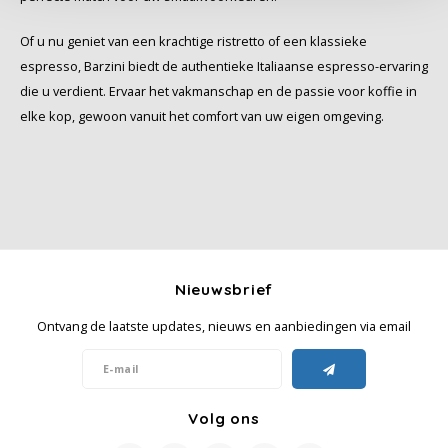
Miko
Of u nu geniet van een krachtige ristretto of een klassieke
espresso, Barzini biedt de authentieke Italiaanse espresso-ervaring
Minges
die u verdient. Ervaar het vakmanschap en de passie voor koffie in
elke kop, gewoon vanuit het comfort van uw eigen omgeving.
Mövenpick
Nestlé - Nescafé
Paranà Caffè
Passalacqua
Nieuwsbrief
Ontvang de laatste updates, nieuws en aanbiedingen via email
Pellini
Piacetto
Volg ons
Schirmer