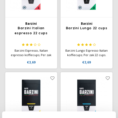
Café intención
Melitta
Eduscho
Soepen
100% Arabica koffie
Caffè Izzo
Segafredo
Eilles
Barzini
Barzini
Barzini Italian
Barzini Lungo 22 cups
Caffè Vergnano
Senseo
Gala
espresso 22 cups
Chicco d'oro
E.S.E. koffiepads (44 mm)
Gorilla
Barzini Espresso, Italian
Barzini Lungo Espresso Italian
Costa
Idee
espresso koffiecups; Per zak
koffiecups; Per zak 22 cups.
22 Nespresso compatible
Nespresso compatible
€3,69
€3,69
koffiecups, niet geschikt voor
koffiecups, niet geschikt voor
Dallmayr
illy
Nespresso Vertuo.
Nespresso Vertuo. Lang
houdbaar dus bestel gerust
een doosje met korting.
Davidoff
Jacobs
Delta
Lavazza
De Roccis
Melitta