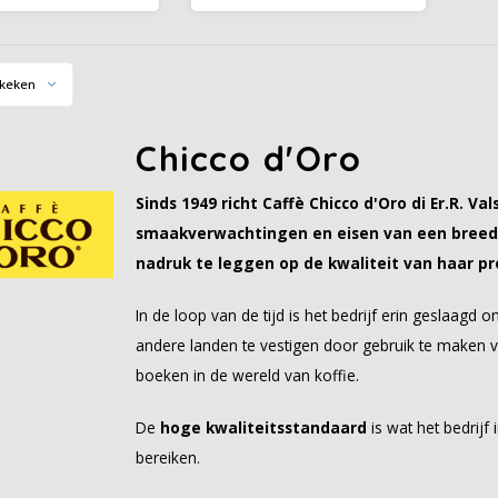
omatisch en krachtig
van smaak, medium body,
 ideaal voor espresso,
ideaal voor espresso én
ter of cappuccino.
melkdranken. Bestel nu!
keken
Chicco d'Oro
Sinds 1949 richt Caffè Chicco d'Oro di Er.R. 
smaakverwachtingen en eisen van een breed 
nadruk te leggen op de kwaliteit van haar p
In de loop van de tijd is het bedrijf erin geslaagd
andere landen te vestigen door gebruik te maken v
boeken in de wereld van koffie.
De
hoge
kwaliteitsstandaard
is wat het bedrijf
bereiken.