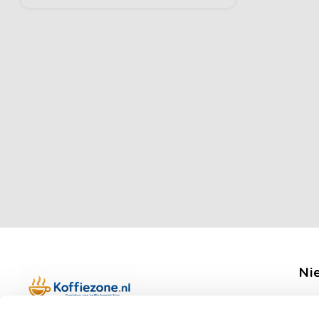
Ni
Ontv