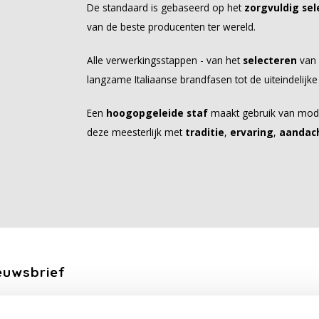
De standaard is gebaseerd op het
zorgvuldig se
van de beste producenten ter wereld.
Alle verwerkingsstappen - van het
selecteren
van
langzame Italiaanse brandfasen tot de uiteindelijk
Een
hoogopgeleide staf
maakt gebruik van moder
deze meesterlijk met
traditie
,
ervaring
,
aandach
euwsbrief
ang de laatste updates, nieuws en aanbiedingen via email