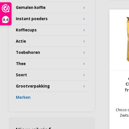
Gemalen koffie
Instant poeders
9,6
Koffiecups
Actie
Toebehoren
Thee
Soort
C
Grootverpakking
Tr
Merken
Chicco d
Zwits
koffi
Amerik