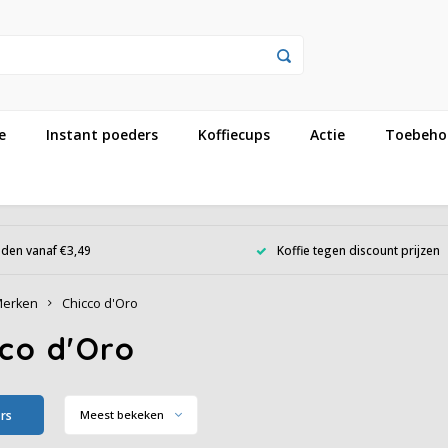
e
Instant poeders
Koffiecups
Actie
Toebeho
den vanaf €3,49
Koffie tegen discount prijzen
erken
Chicco d'Oro
co d'Oro
ers
Meest bekeken