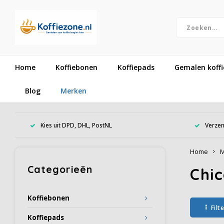
Home
Koffiebonen
Koffiepads
Gemalen koffi
Blog
Merken
Kies uit DPD, DHL, PostNL
Verzen
Home
M
Categorieën
Chic
Koffiebonen
Filt
Koffiepads