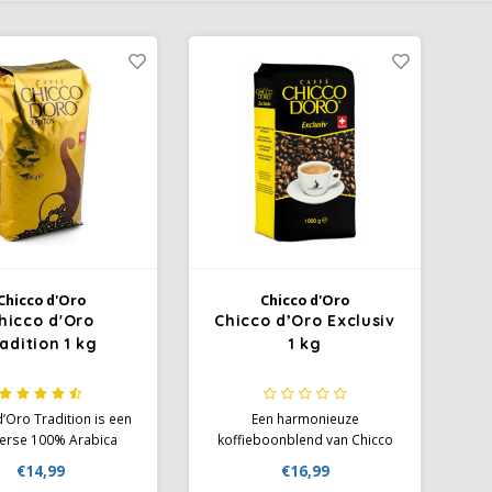
Chicco d'Oro
Chicco d'Oro
hicco d'Oro
Chicco d’Oro Exclusiv
adition 1 kg
1 kg
’Oro Tradition is een
Een harmonieuze
erse 100% Arabica
koffieboonblend van Chicco
eblend van Midden-
d’Oro Exclusiv 1 kg met 80 %
€14,99
€16,99
a, medium branding.
Arabica en 20 % Robusta. Vol