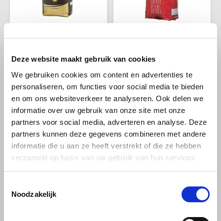
Café intención
Melitta
Eduscho
Soepen
100% Arabica koffie
Caffè Izzo
Segafredo
Eilles
De Roccis
De Roccis
De Roccis Qualita Oro
Ciao Caffe Rosso
Caffè Vergnano
Senseo
Gala
Deze website maakt gebruik van cookies
Intenso bonen 1kg
Classic bonen 1kg
We gebruiken cookies om content en advertenties te
Chicco d'oro
E.S.E. koffiepads (44 mm)
Gorilla
personaliseren, om functies voor social media te bieden
Qualità Oro Intenso
De Ciao Caffè Rosso Classic is
en om ons websiteverkeer te analyseren. Ook delen we
Costa
Idee
koffiebonen. Deze lekkere
onze prijspakker van de
informatie over uw gebruik van onze site met onze
melange van het Italiaanse
Italiaanse koffiebonen. Een
€9,99
€10,99
koffiehuis De Roccis: een
medium krachtige melange.
partners voor social media, adverteren en analyse. Deze
Dallmayr
illy
krachtige koffie met een
Ciao koffie, waar te koop? bij
partners kunnen deze gegevens combineren met andere
perfecte cremalaag. Een koffie
Koffiezone. Ciao koffie is een
om elke dag van te genieten.
italiaans koffiemerk.
informatie die u aan ze heeft verstrekt of die ze hebben
Davidoff
Jacobs
verzameld op basis van uw gebruik van hun services.
Delta
Lavazza
Toestemmingsselectie
De Roccis
Noodzakelijk
De Roccis
Melitta
De Roccis is een typisch Italiaans bedrijfsverhaal. Het moderne,