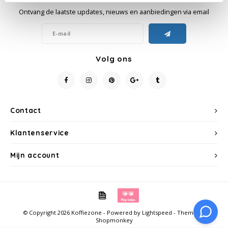
Ontvang de laatste updates, nieuws en aanbiedingen via email
Käfer
Kimbo
Volg ons
La Brasiliana
Lavazza
Contact
Lazarro
Klantenservice
Lucaffé
Mijn account
L’OR
Mauro Caffe
© Copyright 2026 Koffiezone - Powered by
Lightspeed
- Theme by
Shopmonkey
Melitta