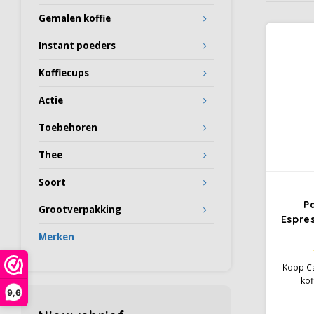
Gemalen koffie
Instant poeders
Koffiecups
Actie
Toebehoren
Thee
Soort
P
Grootverpakking
Espre
Merken
Koop Ca
kof
9,6
Koffi
espres