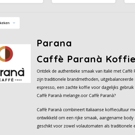
van cacao, honing en
romige crema, chocolade- en
vanille.
karameltonen. Scherp
geprijsd.
keken
Parana
Caffè Paranà Koffi
Ontdek de authentieke smaak van Italië met Caffè 
zijn traditionele brandmethoden, uitgebalanceerde
espresso, een zachte koffie voor dagelijks gebruik
Caffè Paranà melange.oor Caffè Paranà?
Caffè Paranà combineert Italiaanse koffiecultuur 
ontwikkeld om een rijke smaak, aangename body e
geschikt voor zowel volautomaten als traditionele