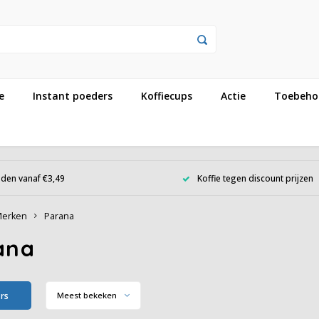
e
Instant poeders
Koffiecups
Actie
Toebeho
den vanaf €3,49
Koffie tegen discount prijzen
erken
Parana
ana
ers
Meest bekeken