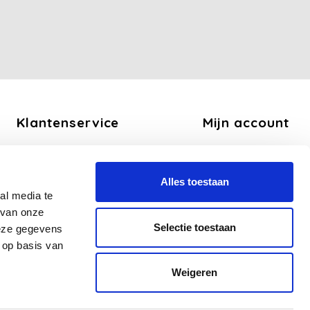
Klantenservice
Mijn account
Over ons
Registreren
Algemene voorwaarden
Mijn bestellingen
Alles toestaan
Disclaimer
Mijn tickets
al media te
Privacy Policy
Mijn verlanglijst
 van onze
Betaalmethoden
Selectie toestaan
deze gegevens
Verzend en Retourbeleid
 op basis van
Veelgestelde vragen - FAQ
Weigeren
Sitemap
Zakelijk