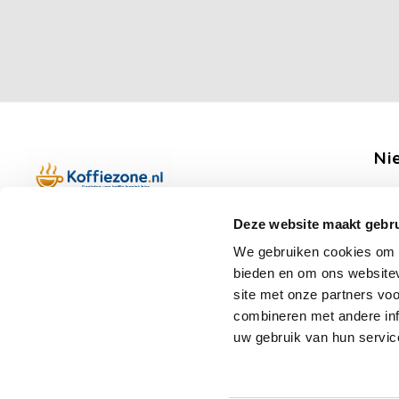
Ni
Ontv
Deze website maakt gebru
Boerenkamplaan 94b
We gebruiken cookies om c
5712 AH Someren
bieden en om ons websitev
Op werkdagen telefonisch bereikbaar
Vo
site met onze partners vo
van 09:00 tot 12:00 en 13:00 tot 15:30
combineren met andere inf
(+31) 6 17988539
uw gebruik van hun servic
mail@koffiezone.nl