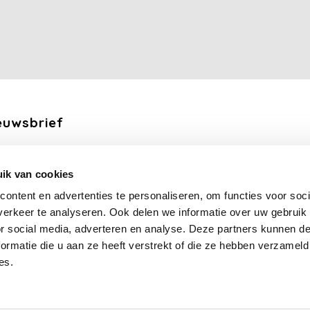
euwsbrief
ang de laatste updates, nieuws en aanbiedingen via email
ik van cookies
Abonneer
ontent en advertenties te personaliseren, om functies voor soci
erkeer te analyseren. Ook delen we informatie over uw gebruik
lg ons
or social media, adverteren en analyse. Deze partners kunnen 
ormatie die u aan ze heeft verstrekt of die ze hebben verzameld
es.