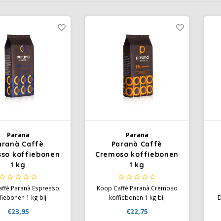
Parana
Parana
aranà Caffè
Paranà Caffè
sso koffiebonen
Cremoso koffiebonen
1 kg
1 kg
ffè Paranà Espresso
Koop Caffè Paranà Cremoso
fiebonen 1 kg bij
koffiebonen 1 kg bij
D
ezone.nl. Italiaanse
Koffiezone. Italiaanse
kg
€23,95
€22,75
so met 70% Arabica,
melange met 60% Arabica,
c