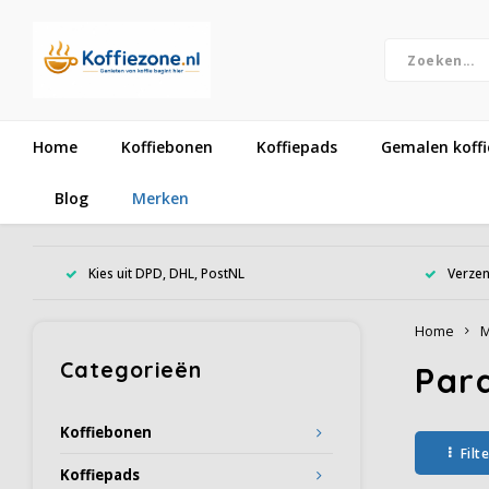
Home
Koffiebonen
Koffiepads
Gemalen koffi
Blog
Merken
Kies uit DPD, DHL, PostNL
Verzen
Home
M
Categorieën
Par
Koffiebonen
Filt
Koffiepads