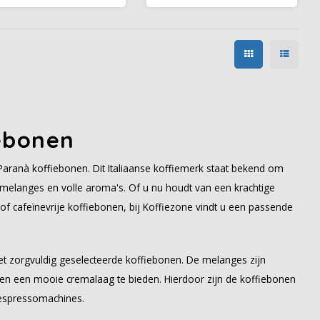
van karamel, chocolade,
karamel, vanille, ananas en
vanille en bosbessen.
pure chocolade.
ebonen
Paranà koffiebonen. Dit Italiaanse koffiemerk staat bekend om
 melanges en volle aroma's. Of u nu houdt van een krachtige
 of cafeïnevrije koffiebonen, bij Koffiezone vindt u een passende
met zorgvuldig geselecteerde koffiebonen. De melanges zijn
n een mooie cremalaag te bieden. Hierdoor zijn de koffiebonen
 espressomachines.