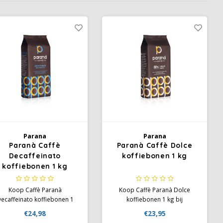
Parana
Parana
Paranà Caffè
Paranà Caffè Dolce
Decaffeinato
koffiebonen 1 kg
koffiebonen 1 kg
Koop Caffè Paranà
Koop Caffè Paranà Dolce
ecaffeinato koffiebonen 1
koffiebonen 1 kg bij
 bij Koffiezone.nl. Italiaanse
Koffiezone.nl. Italiaanse blend
€24,98
€23,95
afeïnevrije koffie met tonen
met 80% Arabica, tonen van