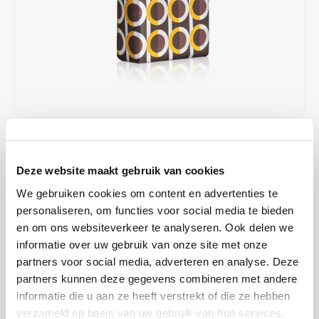
Café intención
Melitta
Eduscho
Soepen
100% Arabica koffie
Caffè Izzo
Segafredo
Eilles
Caffè Vergnano
Senseo
Gala
Chicco d'oro
E.S.E. koffiepads (44 mm)
Gorilla
€23,95
OP VOORRAAD
Costa
Idee
OP WERKDAGEN VOOR 13:00 BESTELD WORDT DEZELFDE
Deze website maakt gebruik van cookies
DAG VERZENDKLAAR GEMAAKT
Dallmayr
illy
We gebruiken cookies om content en advertenties te
Koop Caffè Paranà Dolce koffiebonen 1 kg bij Koffiezone.nl.
personaliseren, om functies voor social media te bieden
Davidoff
Jacobs
Italiaanse blend met 80% Arabica, tonen van karamel, vanille, ananas
en om ons websiteverkeer te analyseren. Ook delen we
en pure chocolade.
Lees meer
informatie over uw gebruik van onze site met onze
Delta
Lavazza
partners voor social media, adverteren en analyse. Deze
MAAK EEN KEUZE:
*
partners kunnen deze gegevens combineren met andere
De Roccis
Melitta
informatie die u aan ze heeft verstrekt of die ze hebben
1 kg - €23,95
verzameld op basis van uw gebruik van hun services.