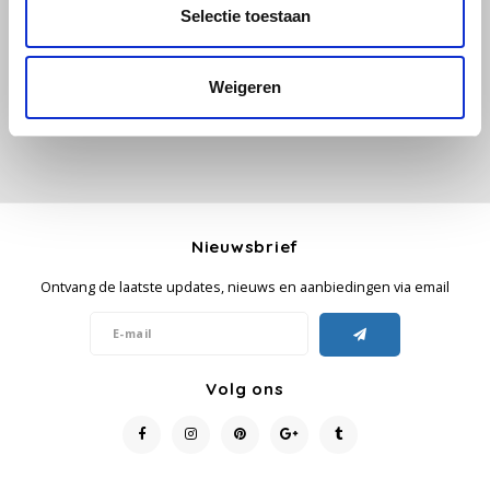
Selectie toestaan
Je beoordeling toevoegen
Käfer
Weigeren
Kimbo
La Brasiliana
Lavazza
Nieuwsbrief
Lazarro
Ontvang de laatste updates, nieuws en aanbiedingen via email
Lucaffé
L’OR
Volg ons
Mauro Caffe
Melitta