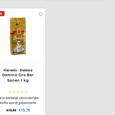
%
Flaronis - Domino
Domino Oro Bar
bonen 1 kg
eze werkelijk uitzonderlijke
koffie wordt gekenmerkt
oor een delicate crema en
€15,75
€15,99
btiele aroma's. In de mond