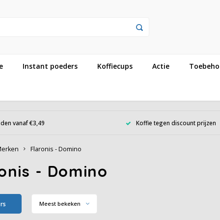
e
Instant poeders
Koffiecups
Actie
Toebeho
den vanaf €3,49
Koffie tegen discount prijzen
erken
Flaronis - Domino
onis - Domino
ers
Meest bekeken