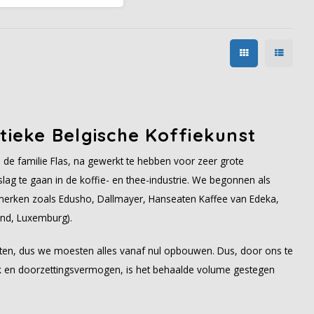
jn er tonen van geroosterde
noten en cacaobonen met
n lichte bitterheid die deze
koffie een lange en
anhoudende smaak geeft.
tieke Belgische Koffiekunst
de familie Flas, na gewerkt te hebben voor zeer grote
lag te gaan in de koffie- en thee-industrie. We begonnen als
merken zoals Edusho, Dallmayer, Hanseaten Kaffee van Edeka,
and, Luxemburg).
en, dus we moesten alles vanaf nul opbouwen. Dus, door ons te
k en doorzettingsvermogen, is het behaalde volume gestegen