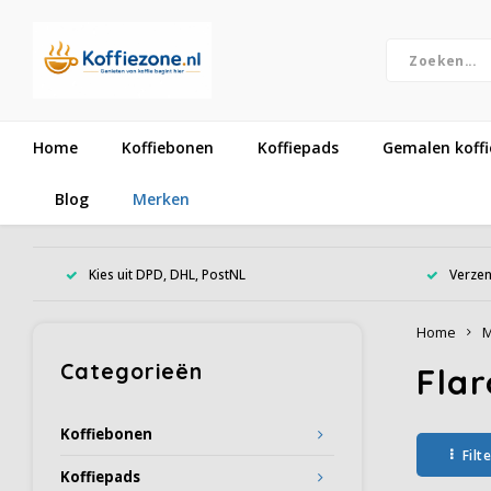
Home
Koffiebonen
Koffiepads
Gemalen koffi
Blog
Merken
Kies uit DPD, DHL, PostNL
Verzen
Home
M
Categorieën
Flar
Koffiebonen
Filt
Koffiepads