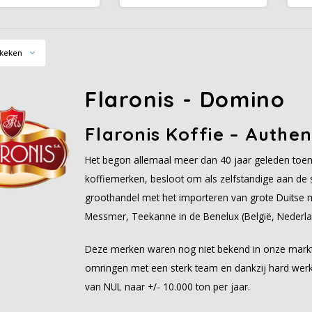
e melange van bonen
uitgesproken en heerlijke
zi
 beste plantages ter
smaak en zijn sterke
wereld.
consistentie.
ee
keken
a
Flaronis - Domino
Flaronis Koffie – Authen
Het begon allemaal meer dan 40 jaar geleden toen 
koffiemerken, besloot om als zelfstandige aan de s
groothandel met het importeren van grote Duitse 
Messmer, Teekanne in de Benelux (België, Nederl
Deze merken waren nog niet bekend in onze markt
omringen met een sterk team en dankzij hard wer
van NUL naar +/- 10.000 ton per jaar.