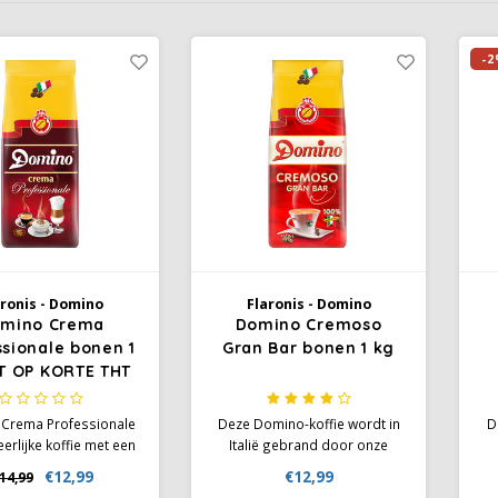
-2
aronis - Domino
Flaronis - Domino
mino Crema
Domino Cremoso
ssionale bonen 1
Gran Bar bonen 1 kg
T OP KORTE THT
Crema Professionale
Deze Domino-koffie wordt in
D
eerlijke koffie met een
Italië gebrand door onze
 aroma en een zachte
beste koffiespecialist en
d
€12,99
€12,99
14,99
, gemaakt van een
wordt gekenmerkt door zijn
su