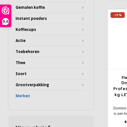
Gemalen koffie
-13%
Instant poeders
9,6
Koffiecups
Actie
Toebehoren
Thee
Soort
Fl
Do
Grootverpakking
Profe
kg LE
Merken
Domino 
is een h
intens
€
crème