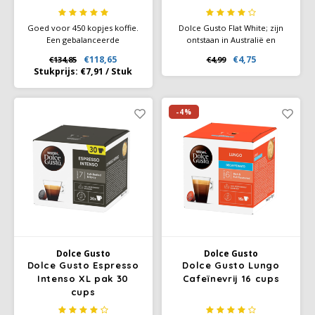
SAS
Goed voor 450 kopjes koffie.
Dolce Gusto Flat White; zijn
Een gebalanceerde
ontstaan in Australië en
combinatie van intense koffie
Nieuw-Zeeland, en dankt zijn
Segafredo
€118,65
€4,75
€134,85
€4,99
en zachte melk, voorbereid in
reputatie aan de fijne,
Stukprijs:
€7,91
/
Stuk
één capsule die je binnen een
fluweelzachte melk, die
minuut de perfecte koffie
voorzichtig in een sterke
Swisso Kaffee
biedt.
Espresso is gegoten, waardoor
de unieke, zachte textuur van
-4%
deze koffie ontstaat.
TikTak
Dolce Gusto
Dolce Gusto
Dolce Gusto Espresso
Dolce Gusto Lungo
Intenso XL pak 30
Cafeïnevrij 16 cups
cups