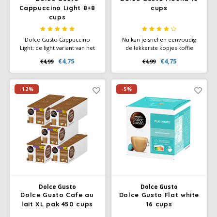
Cappuccino Light 8+8
cups
cups
Miko
Dolce Gusto Cappuccino
Nu kan je snel en eenvoudig
Minges
Light; de light variant van het
de lekkerste kopjes koffie
Italiaanse icoon. Deze
maken met een natuurlijke,
€4,75
€4,75
€4,99
€4,99
cappuccino van intense
pure en authentieke smaak
Mövenpick
espresso met rijk en krachtig
met de nieuwe Koffiecapsules
aroma heeft een heerlijke
Nescafé Dolce Gusto
lichtzoete melkschuimlaag van
-12%
-5%
Nestlé - Nescafé
magere melk.
Paranà Caffè
Passalacqua
Pellini
Piacetto
Dolce Gusto
Dolce Gusto
Dolce Gusto Cafe au
Dolce Gusto Flat white
lait XL pak 450 cups
16 cups
Schirmer