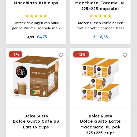
Macchiato 8+8 cups
Macchiato Caramel XL
225+225 capsules
Ontdek drie lagen van puur
Kiezen tussen koffie of een
genot. Warme, soepele melk
toetje hoeft niet meer. Deze
met een royale schuimlaag
Latte Macchiato Caramel biedt
€4,75
€118,65
€4,99
aangevuld met een melange
je het beste van beide
van pure premium Arabica
werelden: een luchtige
and Robusta.
melklaag met karamelaroma,
gevolgd door een krachtige
-5%
-12%
espresso – allemaal in één. De
perfecte afsluiter van elke
maaltijd.
Dolce Gusto
Dolce Gusto
Dolce Gusto Cafe au
Dolce Gusto Latte
Lait 16 cups
Macchiato XL pak
225+225 cups