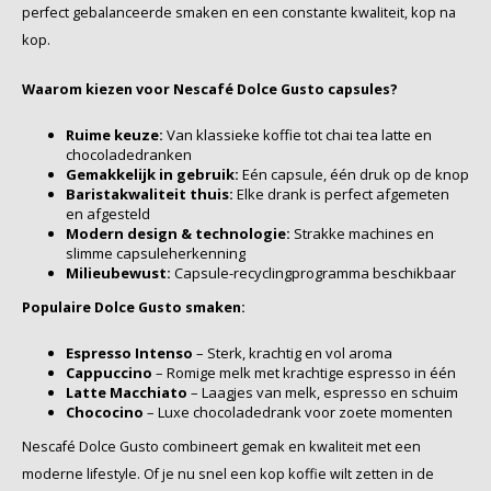
perfect gebalanceerde smaken en een constante kwaliteit, kop na
kop.
Waarom kiezen voor Nescafé Dolce Gusto capsules?
Ruime keuze:
Van klassieke koffie tot chai tea latte en
chocoladedranken
Gemakkelijk in gebruik:
Eén capsule, één druk op de knop
Baristakwaliteit thuis:
Elke drank is perfect afgemeten
en afgesteld
Modern design & technologie:
Strakke machines en
slimme capsuleherkenning
Milieubewust:
Capsule-recyclingprogramma beschikbaar
Populaire Dolce Gusto smaken:
Espresso Intenso
– Sterk, krachtig en vol aroma
Cappuccino
– Romige melk met krachtige espresso in één
Latte Macchiato
– Laagjes van melk, espresso en schuim
Chococino
– Luxe chocoladedrank voor zoete momenten
Nescafé Dolce Gusto combineert gemak en kwaliteit met een
moderne lifestyle. Of je nu snel een kop koffie wilt zetten in de