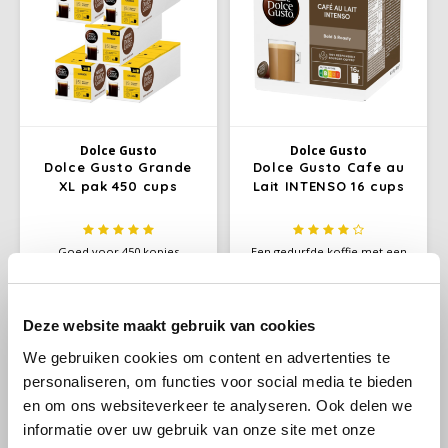
Dolce Gusto
Dolce Gusto
Dolce Gusto Grande
Dolce Gusto Cafe au
XL pak 450 cups
Lait INTENSO 16 cups
Goed voor 450 kopjes
Een gedurfde koffie met een
koffie. De Grande is een koffie
romige smaak, voorbereid in
met een ronde body en rijke
één capsule die je binnen een
€118,65
€4,75
€134,85
€4,99
cremalaag. Geniet van de
minuut de perfecte koffie
Stukprijs:
€7,91
/
versgeroosterde
biedt.
Deze website maakt gebruik van cookies
koffiearoma's met fruitige
tonen in deze heerlijke pure
We gebruiken cookies om content en advertenties te
Arabica koffie.
-12%
-5%
personaliseren, om functies voor social media te bieden
en om ons websiteverkeer te analyseren. Ook delen we
informatie over uw gebruik van onze site met onze