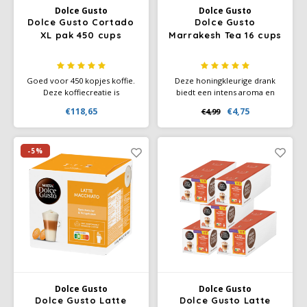
Dolce Gusto
Dolce Gusto
Dolce Gusto Cortado
Dolce Gusto
XL pak 450 cups
Marrakesh Tea 16 cups
Goed voor 450 kopjes koffie.
Deze honingkleurige drank
Deze koffiecreatie is
biedt een intens aroma en
geïnspireerd door de Spaanse
smaken die doen denken aan
€118,65
€4,75
€4,99
koffiecultuur, Een intense
traditionele Marokkaanse
espresso met een scheut
thee. De verrassende
warme melk, zoals bij een
sensaties van frisse munt en
espresso macchiato.
hete thee resulteren in een
-5%
natuurlijk revitaliserende
drank.
Dolce Gusto
Dolce Gusto
Dolce Gusto Latte
Dolce Gusto Latte