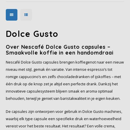
met een vleugje zoethout en
jeneverbes.
Dolce Gusto
Over Nescafé Dolce Gusto capsules –
Smaakvolle koffie in een handomdraai
Nescafé Dolce Gusto capsules brengen koffiegenot naar een nieuw
niveau met stijl, gemak én variatie. Van intense espresso’s tot
romige cappuccino’s en zelfs chocoladedranken of ijskoffies – met
één druk op de knop zet je altijd een perfecte drank. Dankzij het
innovatieve capsulesysteem blijven smaak en aroma optimaal
behouden, terwijl je geniet van baristakwaliteit in je eigen keuken.
De capsules zijn ontworpen voor gebruik in Dolce Gusto machines,
waarbij elk type capsule een specifieke druk en waterhoeveelheid
vereist voor het beste resultaat. Het resultaat? Een volle crema,