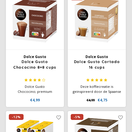
Dolce Gusto
Dolce Gusto
Dolce Gusto
Dolce Gusto Cortado
Chococino 8+8 cups
16 cups
Dolce Gusto
Deze koffiecreatie is
Chococino; premium
geïnspireerd door de Spaanse
chocolade met de hints van
koffiecultuur, Een intense
€4,99
€4,75
€4,99
vanille en romige volle melk
espresso met een scheut
bieden je een intense, pure
warme melk, zoals bij een
chocolade traktatie met
espresso macchiato.
stevige chocoladeschuim.
-12%
-5%