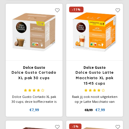
melklaag met karamelaroma,
cacaosmaak met een vleugje
gevolgd door een krachtige
karamel. Geniet thuis van de
-11%
espresso – allemaal in één. De
KitKat smaak in een romige
perfecte afsluiter van elke
kop warme chocolademelk.
maaltijd.
Dolce Gusto
Dolce Gusto
Dolce Gusto Cortado
Dolce Gusto Latte
XL pak 30 cups
Macchiato XL pak
15+15 cups
Dolce Gusto Cortado XL pak
Raak jij ook nooit uitgekeken
30 cups; deze koffiecreatie is
op je Latte Macchiato van
geïnspireerd door de Spaanse
Dolce Gusto? Geniet dan nog
€7,99
€7,99
€8,99
koffiecultuur, Een intense
langer van jouw overheerlijke
espresso met een scheut
melkkoffie met de Latte
warme melk, zoals bij een
Macchiato XL-verpakking.
espresso macchiato.
-5%