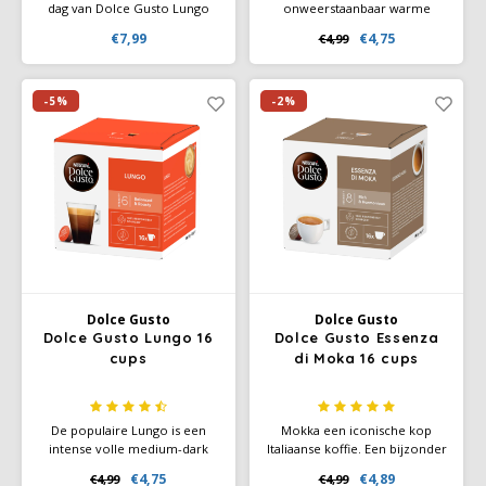
dag van Dolce Gusto Lungo
onweerstaanbaar warme
Decaffeinato XL. Deze
cacao drank voor jong en
€7,99
€4,75
€4,99
cafeïnevrije lungo van 100%
oud!Elke doos bevat 16
Arabica biedt een zacht, rond
capsules voor NESCAFÉ Dolce
aroma met subtiele fruitige
Gusto capsulemachines,
tonen in een
waarmee je 16 koppen
-5%
-2%
voordeelverpakking van 30
NESQUIK kunt maken.
capsules.
Dolce Gusto
Dolce Gusto
Dolce Gusto Lungo 16
Dolce Gusto Essenza
cups
di Moka 16 cups
De populaire Lungo is een
Mokka een iconische kop
intense volle medium-dark
Italiaanse koffie. Een bijzonder
roast koffie met krachtige
intense en evenwichtige
€4,75
€4,89
€4,99
€4,99
aroma's en een rijke
espresso, ideaal om de dag