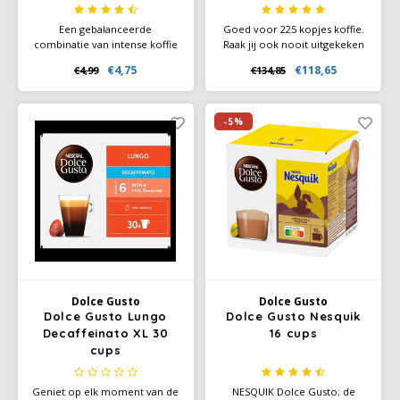
Een gebalanceerde
Goed voor 225 kopjes koffie.
combinatie van intense koffie
Raak jij ook nooit uitgekeken
en zachte melk, voorbereid in
op je Latte Macchiato van
€4,75
€118,65
€4,99
€134,85
één capsule die je binnen een
Dolce Gusto? Geniet dan nog
minuut de perfecte koffie
langer van jouw overheerlijke
biedt.
melkkoffie met de Latte
Macchiato XL-verpakking.
-5%
Dolce Gusto
Dolce Gusto
Dolce Gusto Lungo
Dolce Gusto Nesquik
Decaffeinato XL 30
16 cups
cups
Geniet op elk moment van de
NESQUIK Dolce Gusto; de