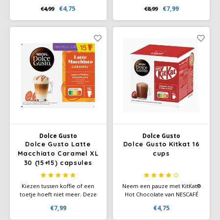
karamelsmaak, zachte koffie
en zachte melk, voorbereid in
€4,75
€7,99
€4,99
€8,99
en een royale melkschuim. Dit
één capsule die je binnen een
Italiaanse icoon bevat meer
minuut de perfecte koffie
melk dan de cappuccino en is
biedt.
een perfecte koffietraktatie.
Dolce Gusto
Dolce Gusto
Dolce Gusto Latte
Dolce Gusto Kitkat 16
Macchiato Caramel XL
cups
30 (15+15) capsules
Kiezen tussen koffie of een
Neem een pauze met KitKat®
toetje hoeft niet meer. Deze
Hot Chocolate van NESCAFÉ
Latte Macchiato Caramel biedt
Dolce Gusto. Deze capsules
€7,99
€4,75
je het beste van beide
met warme cacao laten je
werelden: een luchtige
genieten van een wafel- en