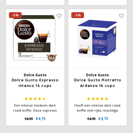
crèmelaag. Ervaar de
mee te starten.
complexe smaak van koffie
met een subtiele hint van
-5%
-5%
zwarte bessen.
Dolce Gusto
Dolce Gusto
Dolce Gusto Espresso
Dolce Gusto Ristretto
intenso 16 cups
Ardenza 16 cups
Een intense medium-dark
Heeft een intense dark roast
roast koffie. Deze espresso
koffie met rijke, krachtige
met fruitige en kruidige
koffie aroma's. Een volle body
€4,75
€4,75
€4,99
€4,99
smaken, heeft een rijke body
en een fluweelzachte
en een volle crèmelaag.
crèmelaag. Een heerlijke
smaak van zoet gedroogd fruit