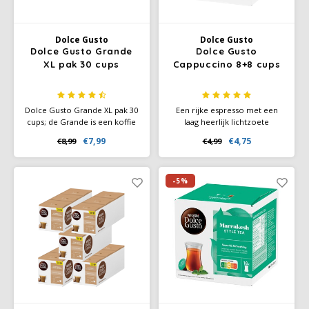
Dolce Gusto
Dolce Gusto
Dolce Gusto Grande
Dolce Gusto
XL pak 30 cups
Cappuccino 8+8 cups
Dolce Gusto Grande XL pak 30
Een rijke espresso met een
cups; de Grande is een koffie
laag heerlijk lichtzoete
met een ronde body en rijke
melkschuim. Cappuccino is
€7,99
€4,75
€8,99
€4,99
cremalaag. Geniet van de
Italiaans voor 'kap' wat een
versgeroosterde
verklaring kan zijn voor het
koffiearoma's met fruitige
feit dat de koffie vernoemd is
tonen in deze heerlijke pure
naar een groep monniken,
-5%
Arabica koffie.
'cappuccini' genaamd.