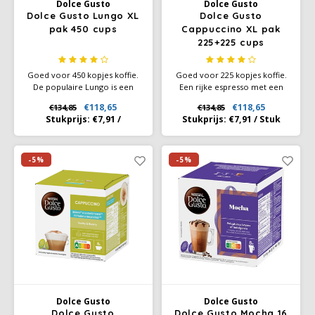
Dolce Gusto
Dolce Gusto
Dolce Gusto Lungo XL
Dolce Gusto
pak 450 cups
Cappuccino XL pak
Käfer
225+225 cups
Kimbo
Goed voor 450 kopjes koffie.
Goed voor 225 kopjes koffie.
De populaire Lungo is een
Een rijke espresso met een
intense volle medium-dark
laag heerlijk lichtzoete
La Brasiliana
€118,65
€118,65
€134,85
€134,85
roast koffie met krachtige
melkschuim. Cappuccino is
Stukprijs:
€7,91
/
Stukprijs:
€7,91
/
Stuk
aroma's en een rijke
Italiaans voor 'kap' wat een
cremalaag. Ervaar de
verklaring.
Lavazza
complexe smaak van koffie
met een subtiele hint van
-5%
-5%
Lazarro
zwarte bessen.
Lucaffé
L’OR
Mauro Caffe
Dolce Gusto
Dolce Gusto
Melitta
Dolce Gusto
Dolce Gusto Mocha 16