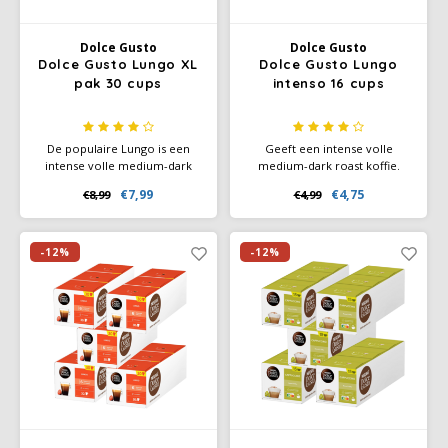
Douwe Egberts
Minges
Dolce Gusto
Dolce Gusto
Eduscho
Mövenpick
Dolce Gusto Lungo XL
Dolce Gusto Lungo
pak 30 cups
intenso 16 cups
Eilles
Pellini
De populaire Lungo is een
Geeft een intense volle
Flaronis - Domino
SAS
intense volle medium-dark
medium-dark roast koffie.
roast koffie met krachtige
Deze rijke koffie met
€7,99
€4,75
€8,99
€4,99
aroma's en een rijke
chocolade en graan smaken
Gima Caffé
Segafredo
cremalaag. Ervaar de
die uitstekend samen,
complexe smaak van koffie
eventueel een scheut melk
Gimoka
Swisso Kaffee
met een subtiele hint van
toevoegen voor een zachtere
-12%
-12%
zwarte bessen.
maar nog steeds intense
smaak.
Idee
Tiktak
illy
Jacobs
Joerges Gorilla