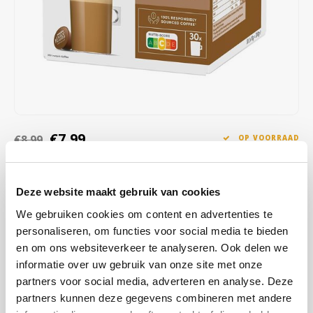
Café intención
Melitta
Eduscho
Soepen
100% Arabica koffie
Caffè Izzo
Segafredo
Eilles
Caffè Vergnano
Senseo
Gala
Chicco d'oro
E.S.E. koffiepads (44 mm)
Gorilla
€7,99
€8,99
OP VOORRAAD
Costa
Idee
OP WERKDAGEN VOOR 13:00 BESTELD WORDT DEZELFDE
DAG VERZENDKLAAR GEMAAKT
Dallmayr
illy
Deze website maakt gebruik van cookies
Een gebalanceerde combinatie van intense koffie en zachte melk,
We gebruiken cookies om content en advertenties te
Davidoff
Jacobs
voorbereid in één capsule die je binnen een minuut de perfecte
personaliseren, om functies voor social media te bieden
koffie biedt.
Lees meer
en om ons websiteverkeer te analyseren. Ook delen we
Delta
Lavazza
informatie over uw gebruik van onze site met onze
KOOP
15
VOOR
€7,91
PER STUK EN
1% KORTING
partners voor social media, adverteren en analyse. Deze
BESPAAR
1%
De Roccis
Melitta
partners kunnen deze gegevens combineren met andere