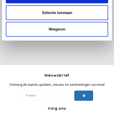
Käfer
Selectie toestaan
Alle reviews
Kimbo
Je beoordeling toevoegen
Weigeren
La Brasiliana
Lavazza
Lazarro
Lucaffé
Nieuwsbrief
Ontvang de laatste updates, nieuws en aanbiedingen via email
L’OR
Mauro Caffe
Volg ons
Melitta