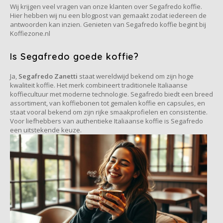
Café intención
Melitta
Eduscho
Soepen
100% Arabica koffie
Wij krijgen veel vragen van onze klanten over Segafredo koffie.
Hier hebben wij nu een blogpost van gemaakt zodat iedereen de
antwoorden kan inzien. Genieten van Segafredo koffie begint bij
Caffè Izzo
Segafredo
Eilles
Koffiezone.nl
Is Segafredo goede koffie?
Caffè Vergnano
Senseo
Gala
Ja,
Segafredo Zanetti
staat wereldwijd bekend om zijn hoge
Chicco d'oro
E.S.E. koffiepads (44 mm)
Gorilla
kwaliteit koffie. Het merk combineert traditionele Italiaanse
koffiecultuur met moderne technologie. Segafredo biedt een breed
assortiment, van koffiebonen tot gemalen koffie en capsules, en
Costa
Idee
staat vooral bekend om zijn rijke smaakprofielen en consistentie.
Voor liefhebbers van authentieke Italiaanse koffie is Segafredo
Dallmayr
illy
een uitstekende keuze.
Davidoff
Jacobs
Delta
Lavazza
De Roccis
Melitta