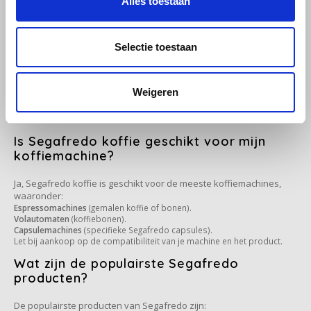
Alles toestaan
Welke smaken zijn beschikbaar bij
Segafredo?
Selectie toestaan
Segafredo biedt een breed scala aan smaakprofielen, waaronder:
Rijk en krachtig:
Intermezzo, Espresso Casa.
Zacht en romig:
Selezione Crema.
Weigeren
Complex en verfijnd:
Selezione Arabica.
Hiermee speelt Segafredo in op verschillende voorkeuren, van een
sterke espresso tot een milde lungo.
Is Segafredo koffie geschikt voor mijn
koffiemachine?
Ja, Segafredo koffie is geschikt voor de meeste koffiemachines,
waaronder:
Espressomachines
(gemalen koffie of bonen).
Volautomaten
(koffiebonen).
Capsulemachines
(specifieke Segafredo capsules).
Let bij aankoop op de compatibiliteit van je machine en het product.
Wat zijn de populairste Segafredo
producten?
De populairste producten van Segafredo zijn: