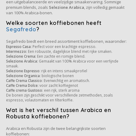
een uitgebalanceerde en veelzijdige smaakervaring. Sommige
premium blends, zoals
Selezione Arabica
, zijn volledig gemaakt
van 100% Arabica-bonen.
Käfer
Welke soorten koffiebonen heeft
Segafredo
?
Kimbo
Segafredo biedt een breed assortiment koffiebonen, waaronder:
La Brasiliana
Espresso Casa:
Perfect voor een krachtige espresso.
Intermezzo:
Een robuuste, dagelijkse blend met rijke smaken.
Selezione Crema:
Een zachte en romige blend.
Lavazza
Selezione Arabica:
Gemaakt van 100% Arabica voor een verfijnde
smaak.
Selezione Espresso
: rijk en intens smaakprofiel
Lazarro
Selezione Organica
: biologische bonen
Caffe Crema Classico
: Evenwichtig en aromatisch.
Caffe Crema Dolce
: voor zacht koffiegenot
Lucaffé
Caffe crema Gustoso
: een rijk, sterk aroma
De bonen zijn geschikt voor verschillende zetmethoden, zoals
espresso, volautomaten en filterkoffie.
L’OR
Wat is het verschil tussen Arabica en
Robusta koffiebonen?
Mauro Caffe
Arabica en Robusta zijn de twee belangrijkste soorten
Melitta
koffiebonen: