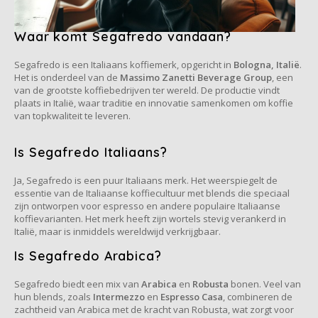
Douwe Egberts
Minges
Waar komt Segafredo vandaan?
Eduscho
Mövenpick
Segafredo is een Italiaans koffiemerk, opgericht in
Bologna, Italië
.
Eilles
Pellini
Het is onderdeel van de
Massimo Zanetti Beverage Group
, een
van de grootste koffiebedrijven ter wereld. De productie vindt
plaats in Italië, waar traditie en innovatie samenkomen om koffie
Flaronis - Domino
SAS
van topkwaliteit te leveren.
Gima Caffé
Segafredo
Is Segafredo Italiaans?
Gimoka
Swisso Kaffee
Ja, Segafredo is een puur Italiaans merk. Het weerspiegelt de
essentie van de Italiaanse koffiecultuur met blends die speciaal
zijn ontworpen voor espresso en andere populaire Italiaanse
Idee
Tiktak
koffievarianten. Het merk heeft zijn wortels stevig verankerd in
Italië, maar is inmiddels wereldwijd verkrijgbaar.
illy
Is Segafredo Arabica?
Jacobs
Segafredo biedt een mix van
Arabica
en
Robusta
bonen. Veel van
hun blends, zoals
Intermezzo
en
Espresso Casa
, combineren de
zachtheid van Arabica met de kracht van Robusta, wat zorgt voor
Joerges Gorilla