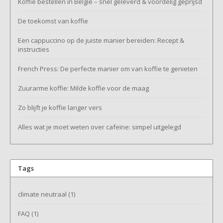
Koffie bestellen in België – snel geleverd & voordelig geprijsd
De toekomst van koffie
Een cappuccino op de juiste manier bereiden: Recept &
instructies
French Press: De perfecte manier om van koffie te genieten
Zuurarme koffie: Milde koffie voor de maag
Zo blijft je koffie langer vers
Alles wat je moet weten over cafeïne: simpel uitgelegd
Tags
climate neutraal
(1)
FAQ
(1)