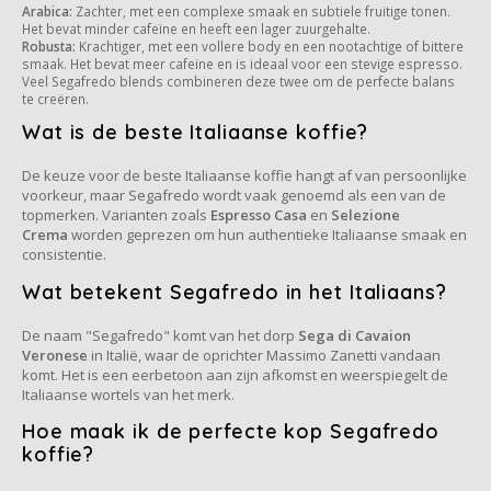
Arabica:
Zachter, met een complexe smaak en subtiele fruitige tonen.
Het bevat minder cafeïne en heeft een lager zuurgehalte.
Miko
Robusta:
Krachtiger, met een vollere body en een nootachtige of bittere
smaak. Het bevat meer cafeïne en is ideaal voor een stevige espresso.
Veel Segafredo blends combineren deze twee om de perfecte balans
Minges
te creëren.
Wat is de beste Italiaanse koffie?
Mövenpick
De keuze voor de beste Italiaanse koffie hangt af van persoonlijke
voorkeur, maar Segafredo wordt vaak genoemd als een van de
Nestlé - Nescafé
topmerken. Varianten zoals
Espresso Casa
en
Selezione
Crema
worden geprezen om hun authentieke Italiaanse smaak en
consistentie.
Paranà Caffè
Wat betekent Segafredo in het Italiaans?
Passalacqua
De naam "Segafredo" komt van het dorp
Sega di Cavaion
Veronese
in Italië, waar de oprichter Massimo Zanetti vandaan
Pellini
komt. Het is een eerbetoon aan zijn afkomst en weerspiegelt de
Italiaanse wortels van het merk.
Piacetto
Hoe maak ik de perfecte kop Segafredo
koffie?
Schirmer