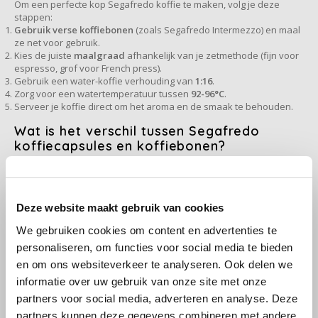
Om een perfecte kop Segafredo koffie te maken, volg je deze
stappen:
SAS
Gebruik verse koffiebonen
(zoals Segafredo Intermezzo) en maal
ze net voor gebruik.
Kies de juiste
maalgraad
afhankelijk van je zetmethode (fijn voor
Segafredo
espresso, grof voor French press).
Gebruik een water-koffie verhouding van
1:16
.
Swisso Kaffee
Zorg voor een watertemperatuur tussen
92-96°C
.
Serveer je koffie direct om het aroma en de smaak te behouden.
TikTak
Wat is het verschil tussen Segafredo
koffiecapsules en koffiebonen?
Koffiecapsules:
Ideaal voor gemak. Ze zijn perfect afgemeten en
geschikt voor machines zoals Nespresso of Dolce Gusto.
Koffiebonen:
Bieden maximale versheid en controle over de smaak. Je
kunt ze zelf malen naar wens en gebruiken in espressomachines of
Deze website maakt gebruik van cookies
volautomaten.
We gebruiken cookies om content en advertenties te
Hoe lang blijft Segafredo koffie vers?
personaliseren, om functies voor social media te bieden
en om ons websiteverkeer te analyseren. Ook delen we
De versheid van koffie hangt af van de verpakking en opslag:
informatie over uw gebruik van onze site met onze
Ongeopend:
Tot 12 maanden, dankzij luchtdichte verpakkingen.
Geopend:
Tot 4 weken, mits bewaard in een luchtdichte container op
partners voor social media, adverteren en analyse. Deze
een koele, droge plaats.
partners kunnen deze gegevens combineren met andere