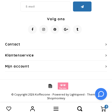
Schirmer
SAS
Volg ons
Segafredo
Swisso Kaffee
Contact
TikTak
Klantenservice
Mijn account
© Copyright 2026 Koffiezone - Powered by
Lightspeed
- Theme by
Shopmonkey
0
Vergelijk producten
0