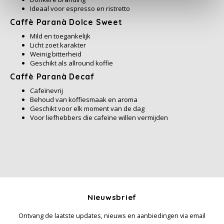
Ideaal voor espresso en ristretto
Miko
Caffè Paranà Dolce Sweet
Mild en toegankelijk
Licht zoet karakter
Minges
Weinig bitterheid
Geschikt als allround koffie
Mövenpick
Caffè Paranà Decaf
Cafeïnevrij
Nestlé - Nescafé
Behoud van koffiesmaak en aroma
Geschikt voor elk moment van de dag
Voor liefhebbers die cafeïne willen vermijden
Paranà Caffè
Passalacqua
Pellini
Nieuwsbrief
Piacetto
Ontvang de laatste updates, nieuws en aanbiedingen via email