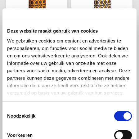
Douwe Egberts
Minges
Eduscho
Mövenpick
Deze website maakt gebruik van cookies
Eilles
Pellini
Parana
Parana
Paranà Caffè
Paranà Caffè Dolce
We gebruiken cookies om content en advertenties te
Cremoso koffiebonen
koffiebonen 1 kg
Flaronis - Domino
SAS
personaliseren, om functies voor social media te bieden
1 kg
en om ons websiteverkeer te analyseren. Ook delen we
Gima Caffé
Segafredo
informatie over uw gebruik van onze site met onze
Koop Caffè Paranà Cremoso
Koop Caffè Paranà Dolce
koffiebonen 1 kg bij
koffiebonen 1 kg bij
partners voor social media, adverteren en analyse. Deze
Koffiezone. Italiaanse melange
Koffiezone.nl. Italiaanse blend
Gimoka
Swisso Kaffee
partners kunnen deze gegevens combineren met andere
€22,75
€23,95
met 60% Arabica, romige
met 80% Arabica, tonen van
informatie die u aan ze heeft verstrekt of die ze hebben
crema, chocolade- en
karamel, vanille, ananas en
karameltonen. Scherp
pure chocolade.
verzameld op basis van uw gebruik van hun services.
Idee
Tiktak
geprijsd.
illy
Toestemmingsselectie
Noodzakelijk
Jacobs
Handgemaakt in Rome
Voorkeuren
Joerges Gorilla