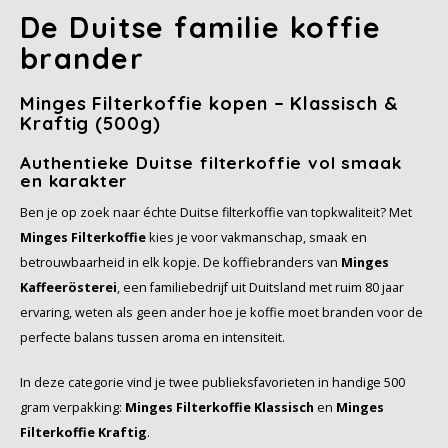
Café intención
Melitta
Eduscho
Soepen
100% Arabica koffie
De Duitse familie koffie
brander
Caffè Izzo
Segafredo
Eilles
Minges Filterkoffie kopen – Klassisch &
Caffè Vergnano
Senseo
Gala
Kraftig (500g)
Chicco d'oro
E.S.E. koffiepads (44 mm)
Gorilla
Authentieke Duitse filterkoffie vol smaak
en karakter
Costa
Idee
Ben je op zoek naar échte Duitse filterkoffie van topkwaliteit? Met
Minges Filterkoffie
kies je voor vakmanschap, smaak en
Dallmayr
illy
betrouwbaarheid in elk kopje. De koffiebranders van
Minges
Kaffeerösterei
, een familiebedrijf uit Duitsland met ruim 80 jaar
Davidoff
Jacobs
ervaring, weten als geen ander hoe je koffie moet branden voor de
perfecte balans tussen aroma en intensiteit.
Delta
Lavazza
In deze categorie vind je twee publieksfavorieten in handige 500
De Roccis
Melitta
gram verpakking:
Minges Filterkoffie Klassisch
en
Minges
Filterkoffie Kraftig
.