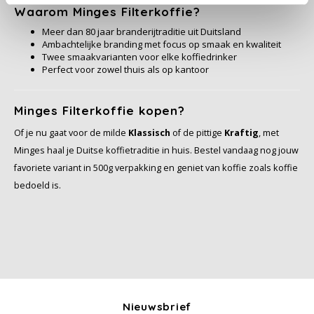
Waarom Minges Filterkoffie?
Miko
Meer dan 80 jaar branderijtraditie uit Duitsland
Ambachtelijke branding met focus op smaak en kwaliteit
Twee smaakvarianten voor elke koffiedrinker
Minges
Perfect voor zowel thuis als op kantoor
Mövenpick
Minges Filterkoffie kopen?
Nestlé - Nescafé
Of je nu gaat voor de milde
Klassisch
of de pittige
Kraftig
, met
Minges haal je Duitse koffietraditie in huis. Bestel vandaag nog jouw
Paranà Caffè
favoriete variant in 500g verpakking en geniet van koffie zoals koffie
bedoeld is.
Passalacqua
Pellini
Piacetto
Schirmer
Nieuwsbrief