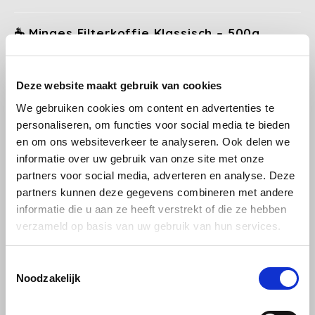
Douwe Egberts
Minges
☕ Minges Filterkoffie Klassisch – 500g
Eduscho
Zacht, harmonieus en perfect voor elke dag
Mövenpick
Eilles
Deze website maakt gebruik van cookies
Deze klassieke variant is een milde filterkoffie, gemaakt van
Pellini
zorgvuldig geselecteerde 100% arabica bonen. De langzame
Flaronis - Domino
We gebruiken cookies om content en advertenties te
branding zorgt voor een uitgebalanceerde smaak zonder bitterheid.
personaliseren, om functies voor social media te bieden
SAS
Ideaal voor wie houdt van een zachte, aromatische koffie met een
en om ons websiteverkeer te analyseren. Ook delen we
Gima Caffé
verfijnd karakter.
informatie over uw gebruik van onze site met onze
Segafredo
partners voor social media, adverteren en analyse. Deze
Gimoka
Smaakprofiel:
Mild, rond, licht nootachtig
partners kunnen deze gegevens combineren met andere
Swisso Kaffee
Zetadvies:
Geschikt voor filterkoffiezetapparaten, pour-over en
informatie die u aan ze heeft verstrekt of die ze hebben
Idee
French press
verzameld op basis van uw gebruik van hun services.
Tiktak
Verpakking:
500g gemalen filterkoffie
illy
Toestemmingsselectie
Perfect voor dagelijks gebruik
Noodzakelijk
Jacobs
Zacht voor de maag
Duitse topkwaliteit
Joerges Gorilla