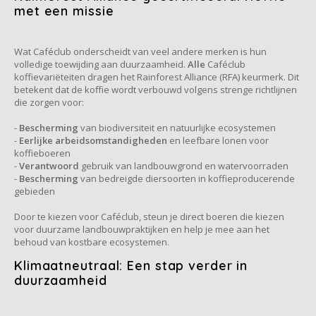
Douwe Egberts
Minges
met een missie
Eduscho
Mövenpick
Wat Caféclub onderscheidt van veel andere merken is hun
volledige toewijding aan duurzaamheid.
Alle
Caféclub
Eilles
Pellini
koffievariëteiten dragen het Rainforest Alliance (RFA) keurmerk. Dit
betekent dat de koffie wordt verbouwd volgens strenge richtlijnen
die zorgen voor:
Flaronis - Domino
SAS
-
Bescherming
van biodiversiteit en natuurlijke ecosystemen
-
Eerlijke arbeidsomstandigheden
en leefbare lonen voor
Gima Caffé
Segafredo
koffieboeren
-
Verantwoord
gebruik van landbouwgrond en watervoorraden
Gimoka
Swisso Kaffee
-
Bescherming
van bedreigde diersoorten in koffieproducerende
gebieden
Idee
Tiktak
Door te kiezen voor Caféclub, steun je direct boeren die kiezen
voor duurzame landbouwpraktijken en help je mee aan het
behoud van kostbare ecosystemen.
illy
Klimaatneutraal: Een stap verder in
duurzaamheid
Jacobs
Joerges Gorilla