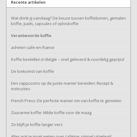
Recente artikelen
Wat drink jij vandaag? De keuze tussen koffiebonen, gemalen
koffie, pads, capsules of oploskoffie
Verantwoorde koffie
acheter-cafe-en-france
Koffie bestellen in België – snel geleverd & voordelig geprijsd
De toekomst van koffie
Een cappuccino op de juiste manier bereiden: Recept &
instructies
French Press: De perfecte manier om van koffie te genieten
Zuurarme koffie: Milde koffie voor de maag
Zo blijft je koffie langer vers
Alles wat je moet weten over cafeïne: simpel uitgelegd