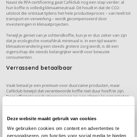
Naast de RFA-certificering gaat Caféclub nog een stap verder: al
hun koffie is volledig klimaatneutraal. Dit houdt in dat de CO2-
uitstoot die ontstaat tijdens het hele productieproces – van teelt tot
Käfer
transport en verwerking – wordt gecompenseerd door
investeringen in klimaatprojecten.
Kimbo
Terwijl je geniet van je ochtendkoffie, kun je er dus zeker van zijn
dat je ecologische voetafdruk minimaal is. In een tijd waarin
La Brasiliana
klimaatverandering een steeds grotere zorg wordt, is dit een
eigenschap die steeds belangrijker wordt voor bewuste
consumenten.
Lavazza
Verrassend betaalbaar
Lazarro
Vaak betaal je een premium voor duurzame producten, maar
Lucaffé
Caféclub bewijst dat verantwoorde koffie niet duur hoeft te zijn.
Door efficiënte productieprocessen en een slimme leveringsketen
kan Caféclub hun kwaliteitskoffie aanbieden tegen prijzen die
L’OR
verrassend vriendelijk zijn voor je portemonnee.
Dit maakt Caféclub een ideale keuze voor dagelijks gebruik: je
Deze website maakt gebruik van cookies
Mauro Caffe
hoeft niet langer te kiezen tussen duurzaamheid en
We gebruiken cookies om content en advertenties te
betaalbaarheid. Met Caféclub krijg je beide.
Melitta
personaliseren, om functies voor social media te bieden