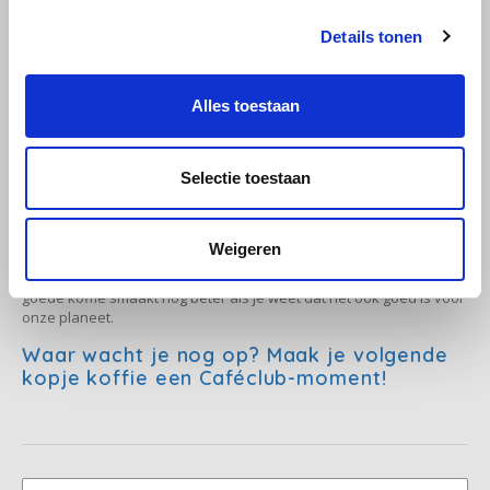
Begin vandaag nog met verantwoord
Details tonen
SAS
genieten van koffie
Segafredo
Alles toestaan
Als je op zoek bent naar een koffiemerk dat kwaliteit,
duurzaamheid en betaalbaarheid combineert, dan is Caféclub een
Swisso Kaffee
uitstekende keuze. Door de Rainforest Alliance certificering en
Selectie toestaan
klimaatneutrale productie draag je bij aan een betere wereld,
TikTak
terwijl je geniet van een heerlijke kop koffie die je portemonnee
niet belast.
Weigeren
Probeer Caféclub vandaag nog en ontdek waarom steeds meer
koffieliefhebbers overstappen op dit verantwoorde merk. Want
goede koffie smaakt nóg beter als je weet dat het ook goed is voor
onze planeet.
Waar wacht je nog op? Maak je volgende
kopje koffie een Caféclub-moment!