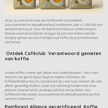
Café intención
Melitta
Eduscho
Soepen
100% Arabica koffie
Caffè Izzo
Segafredo
Eilles
Als je op zoek bent naar een koffiemerk dat kwaliteit,
duurzaamheid en betaalbaarheid combineert, dan is Caféclub een
Caffè Vergnano
Senseo
Gala
uitstekende keuze. Door de Rainforest Alliance certificering en
klimaat neutrale productie draag je bij aan een betere wereld,
terwijl je geniet van een heerlijke kop koffie die je portemonnee
Chicco d'oro
E.S.E. koffiepads (44 mm)
Gorilla
niet belast.
Costa
Idee
Ontdek Caféclub: Verantwoord genieten
van koffie
Dallmayr
illy
Goede koffie is meer dan alleen een ochtendritueel – het is een
Davidoff
Jacobs
moment van genot dat je dag kan maken of breken. Als
koffieliefhebber ben ik voortdurend op zoek naar merken die niet
alleen geweldig smaken, maar ook rekening houden met onze
Delta
Lavazza
planeet. Daarom wil ik vandaag Caféclub met je delen: een
koffiemerk dat smaak, duurzaamheid én betaalbaarheid perfect
De Roccis
Melitta
weet te combineren.
Rainforest Alliance gecertificeerd: Koffie