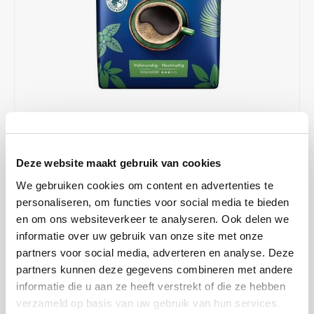
Café intención
Melitta
Eduscho
Soepen
100% Arabica koffie
Caffè Izzo
Segafredo
Eilles
Caffè Vergnano
Senseo
Gala
Chicco d'oro
E.S.E. koffiepads (44 mm)
Gorilla
€6,39
€7,39
OP VOORRAAD
Costa
Idee
Deze website maakt gebruik van cookies
VERZONDEN BINNEN 1 A 2 WERKDAGEN
Dallmayr
illy
We gebruiken cookies om content en advertenties te
Mövenpick el Autentico; gemalen koffie is 100% gemaakt door
personaliseren, om functies voor social media te bieden
Rainforest Alliance gecertificeerde boerderijen. El Autentico heeft
Davidoff
Jacobs
en om ons websiteverkeer te analyseren. Ook delen we
een volle en substantiële smaak.
Lees meer
informatie over uw gebruik van onze site met onze
Delta
Lavazza
partners voor social media, adverteren en analyse. Deze
MAAK EEN KEUZE:
*
partners kunnen deze gegevens combineren met andere
De Roccis
Melitta
500 gram - €6,39
informatie die u aan ze heeft verstrekt of die ze hebben
verzameld op basis van uw gebruik van hun services.