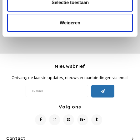
Selectie toestaan
Je beoordeling toevoegen
Käfer
Weigeren
Kimbo
La Brasiliana
Lavazza
Nieuwsbrief
Lazarro
Ontvang de laatste updates, nieuws en aanbiedingen via email
Lucaffé
Volg ons
L’OR
Mauro Caffe
Melitta
Contact