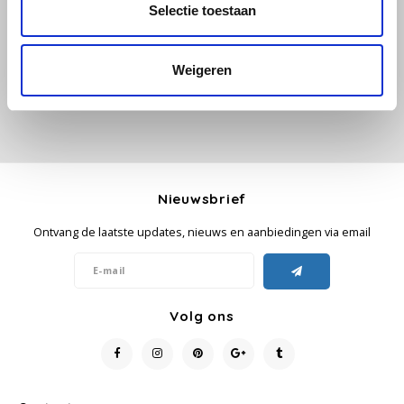
Selectie toestaan
Je beoordeling toevoegen
Käfer
Weigeren
Kimbo
La Brasiliana
Lavazza
Nieuwsbrief
Lazarro
Ontvang de laatste updates, nieuws en aanbiedingen via email
Lucaffé
L’OR
Volg ons
Mauro Caffe
Melitta