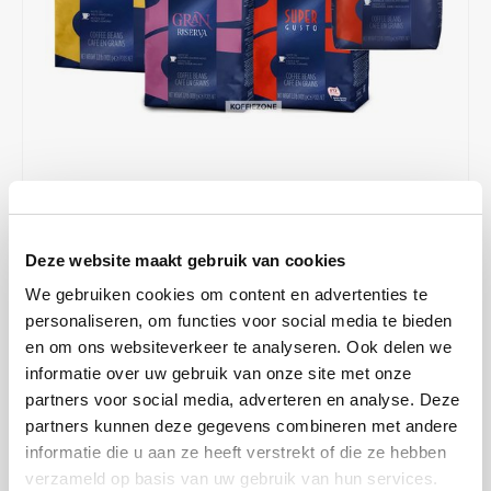
Café intención
Melitta
Eduscho
Soepen
100% Arabica koffie
Caffè Izzo
Segafredo
Eilles
Caffè Vergnano
Senseo
Gala
Chicco d'oro
E.S.E. koffiepads (44 mm)
Gorilla
Costa
Idee
€87,50
€90,28
OP VOORRAAD
Deze website maakt gebruik van cookies
OP WERKDAGEN VOOR 13:00 BESTELD WORDT DEZELFDE
Dallmayr
illy
We gebruiken cookies om content en advertenties te
DAG VERZENDKLAAR GEMAAKT
personaliseren, om functies voor social media te bieden
Davidoff
Jacobs
Proefpakket TOP kwaliteit Lavazza koffiebonen. 4 verschillende
en om ons websiteverkeer te analyseren. Ook delen we
smaken, met dit cadeau maak je mensen blij.
Lees meer
informatie over uw gebruik van onze site met onze
Delta
Lavazza
partners voor social media, adverteren en analyse. Deze
MAAK EEN KEUZE:
*
partners kunnen deze gegevens combineren met andere
De Roccis
Melitta
informatie die u aan ze heeft verstrekt of die ze hebben
Pak - €87,50
verzameld op basis van uw gebruik van hun services.