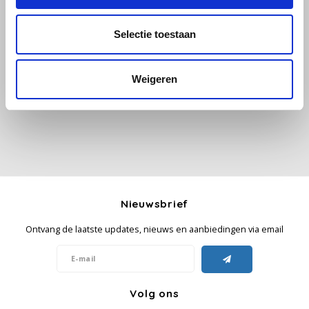
Käfer
Selectie toestaan
Alle reviews
Kimbo
Je beoordeling toevoegen
Weigeren
La Brasiliana
Lavazza
Lazarro
Lucaffé
Nieuwsbrief
Ontvang de laatste updates, nieuws en aanbiedingen via email
L’OR
Mauro Caffe
Volg ons
Melitta