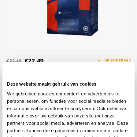
Café intención
Melitta
Eduscho
Soepen
100% Arabica koffie
Caffè Izzo
Segafredo
Eilles
Caffè Vergnano
Senseo
Gala
Chicco d'oro
E.S.E. koffiepads (44 mm)
Gorilla
€22,49
€23,49
OP VOORRAAD
Costa
Idee
OP WERKDAGEN VOOR 13:00 BESTELD WORDT DEZELFDE
DAG VERZENDKLAAR GEMAAKT
Dallmayr
illy
Deze website maakt gebruik van cookies
Met een delicate balans van gedroogd fruit, kruiden, en een vleugje
We gebruiken cookies om content en advertenties te
Davidoff
Jacobs
kaneel, is deze medium gebrande blend perfect voor liefhebbers
personaliseren, om functies voor social media te bieden
van een gebalanceerde koffie-ervaring.
Lees meer
en om ons websiteverkeer te analyseren. Ook delen we
Delta
Lavazza
informatie over uw gebruik van onze site met onze
KOOP
6
VOOR
€22,27
PER STUK EN
1% KORTING
partners voor social media, adverteren en analyse. Deze
BESPAAR
1%
De Roccis
Melitta
partners kunnen deze gegevens combineren met andere