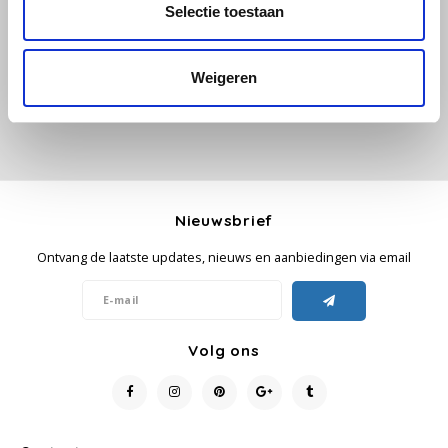
Selectie toestaan
Je beoordeling toevoegen
Käfer
Weigeren
Kimbo
La Brasiliana
Lavazza
Nieuwsbrief
Lazarro
Ontvang de laatste updates, nieuws en aanbiedingen via email
Lucaffé
L’OR
Volg ons
Mauro Caffe
Melitta