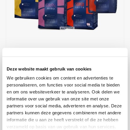
Café intención
Melitta
Eduscho
Soepen
100% Arabica koffie
Caffè Izzo
Segafredo
Eilles
Caffè Vergnano
Senseo
Gala
Chicco d'oro
E.S.E. koffiepads (44 mm)
Gorilla
Costa
Idee
€87,50
€90,28
OP VOORRAAD
Deze website maakt gebruik van cookies
OP WERKDAGEN VOOR 13:00 BESTELD WORDT DEZELFDE
Dallmayr
illy
We gebruiken cookies om content en advertenties te
DAG VERZENDKLAAR GEMAAKT
personaliseren, om functies voor social media te bieden
Davidoff
Jacobs
Proefpakket TOP kwaliteit Lavazza koffiebonen. 4 verschillende
en om ons websiteverkeer te analyseren. Ook delen we
smaken, met dit cadeau maak je mensen blij.
Lees meer
informatie over uw gebruik van onze site met onze
Delta
Lavazza
partners voor social media, adverteren en analyse. Deze
MAAK EEN KEUZE:
*
partners kunnen deze gegevens combineren met andere
De Roccis
Melitta
informatie die u aan ze heeft verstrekt of die ze hebben
Pak - €87,50
verzameld op basis van uw gebruik van hun services.