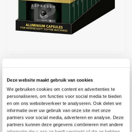
Café intención
Melitta
Eduscho
Soepen
100% Arabica koffie
Caffè Izzo
Segafredo
Eilles
Caffè Vergnano
Senseo
Gala
Chicco d'oro
E.S.E. koffiepads (44 mm)
Gorilla
Costa
Idee
€41,90
€50,00
OP VOORRAAD
Stukprijs: €0,25 / Capsule
Dallmayr
illy
Deze website maakt gebruik van cookies
OP WERKDAGEN VOOR 13:00 BESTELD WORDT DEZELFDE
DAG VERZENDKLAAR GEMAAKT
We gebruiken cookies om content en advertenties te
Davidoff
Jacobs
Deze indrukwekkende espresso is het resultaat van een elegante
personaliseren, om functies voor social media te bieden
mix van Robusta en de complexe smaken van Arabica. Een intense
en om ons websiteverkeer te analyseren. Ook delen we
Delta
Lavazza
informatie over uw gebruik van onze site met onze
en krachtige smaak die indruk maakt. Ervaar een intense espresso
partners voor social media, adverteren en analyse. Deze
met een dikke en fijne crèmelaag
Lees meer
De Roccis
Melitta
partners kunnen deze gegevens combineren met andere
MAAK EEN KEUZE:
*
informatie die u aan ze heeft verstrekt of die ze hebben