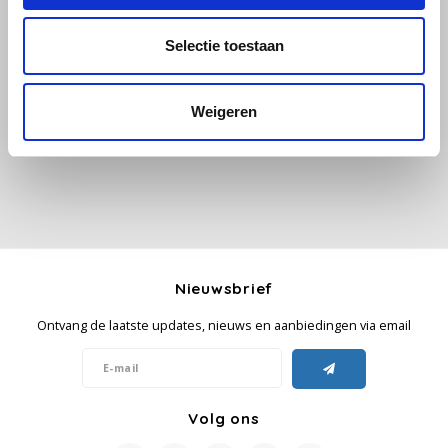
Selectie toestaan
Käfer
Alle reviews
Kimbo
Je beoordeling toevoegen
Weigeren
La Brasiliana
Lavazza
Lazarro
Nieuwsbrief
Lucaffé
Ontvang de laatste updates, nieuws en aanbiedingen via email
L’OR
Mauro Caffe
Volg ons
Melitta