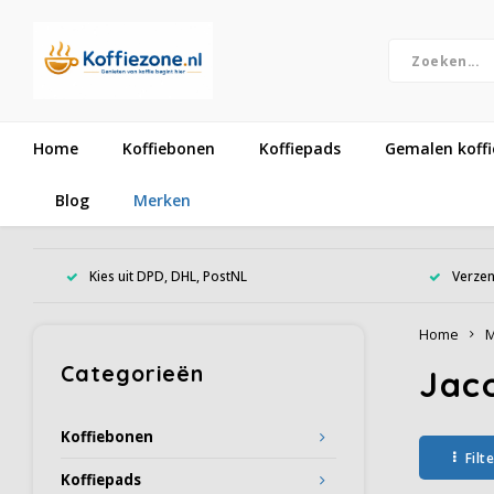
Home
Koffiebonen
Koffiepads
Gemalen koffi
Blog
Merken
Kies uit DPD, DHL, PostNL
Verzen
Home
M
Categorieën
Jac
Koffiebonen
Filt
Koffiepads