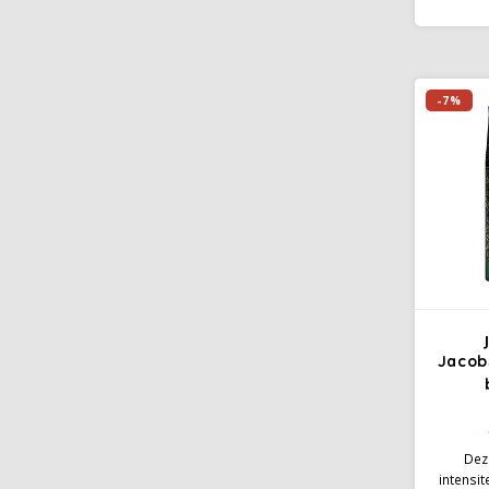
koff
eenvoudi
de be
Jacobs 
koffie
-7%
weer 
Jacob
Deze
intensit