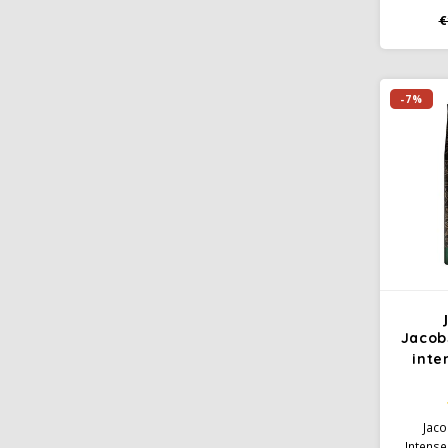
vo
€
ui
sma
aro
verfriss
-7%
de koff
Jacob
inte
Jaco
Intense: