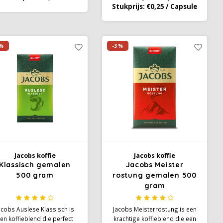
n de beste koffieregio's in
zoete en fruitige tonen van
Stukprijs:
€0,25
/
Capsule
uid-Amerika. Met een milde
Arabica - de enige manier om
intensiteit en een heerlijke
onze krachtige espresso met
nootachtige noot is deze
een langdurige smaak en
offie de ideale keuze voor
intense afdronk te creëren.
%
-3%
elke gelegenheid.
Jacobs koffie
Jacobs koffie
Klassisch gemalen
Jacobs Meister
500 gram
rostung gemalen 500
gram
acobs Auslese Klassisch is
Jacobs Meisterröstung is een
en koffieblend die perfect
krachtige koffieblend die een