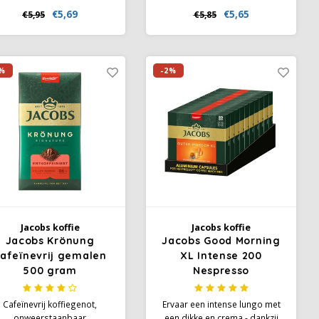
past bij wie houdt van een
rijk en intens aroma biedt,
€5,69
€5,65
€5,95
€5,85
evenwichtige en mild-
speciaal ontwikkeld voor
romatische koffie. Met een
koffieliefhebbers die houden
ntensiteit van 6 op 10 biedt
van een robuuste
eze koffie een fijne balans
smaakervaring.
%
-2%
n aroma en smaak, zonder
overheersende zuren of
bitterheid.
Jacobs koffie
Jacobs koffie
Jacobs Krönung
Jacobs Good Morning
afeïnevrij gemalen
XL Intense 200
500 gram
Nespresso
compatibele capsules
Cafeïnevrij koffiegenot,
Ervaar een intense lungo met
onweerstaanbaar
een dikke en crema - dankzij