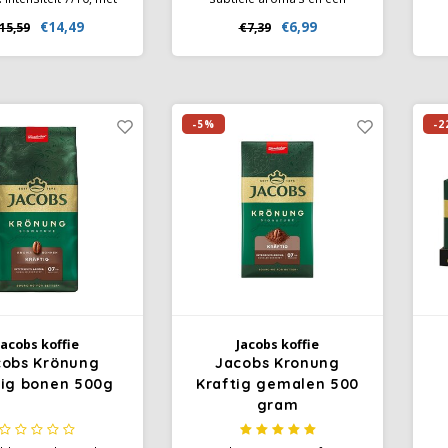
e gebrande smaken
medium intensiteit, is deze
€14,49
€6,99
15,59
€7,39
n vleugje karamel.
koffie geschikt voor diverse
ct voor filterkoffie,
zetmethoden en biedt hij een
lter of French press
koffiepauze zonder
bitterheid. Of je nu kiest voor
een kop zwarte koffie, een
-5%
-2
romige café crème, of een
latte macchiato
Jacobs koffie
Jacobs koffie
cobs Krönung
Jacobs Kronung
tig bonen 500g
Kraftig gemalen 500
gram
c