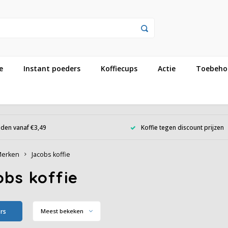
e
Instant poeders
Koffiecups
Actie
Toebeho
den vanaf €3,49
Koffie tegen discount prijzen
erken
Jacobs koffie
obs koffie
ers
Meest bekeken