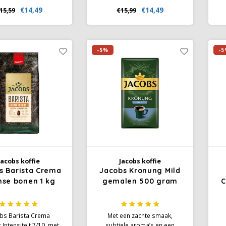
or een milde en
de diepe, aromatische tonen
€14,49
€14,49
15,59
€15,99
tgebalanceerde
van Oeganda met de
akervaring. Het
verfijnde notige en fruitige
a
maprofiel bevat
accenten van Kenia. Deze
i
ende citrus-tonen, die
uitgebalanceerde koffie viert
d
-5%
-5
ie een lichte frisheid
de unieke kenmerken van 2
va
geven.
van de gerenommeerde
Afrikaanse koffieregio’s.
Jacobs koffie
Jacobs koffie
s Barista Crema
Jacobs Kronung Mild
nse bonen 1 kg
gemalen 500 gram
C
bs Barista Crema
Met een zachte smaak,
 Intensiteit 7/10, met
subtiele aroma’s en een