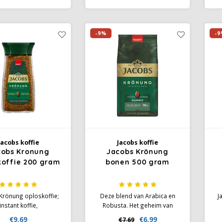
r een rijke, maar toch
zorgt voor een rijke en
 uitgebalanceerde
complexe smaakervaring.
maakervaring.
-9%
-9
kl
Jacobs koffie
Jacobs koffie
cobs Kronung
Jacobs Krönung
koffie 200 gram
bonen 500 gram
Krönung oploskoffie;
Deze blend van Arabica en
J
instant koffie,
Robusta. Het geheim van
evriesdroogde
deze koffie is de Aroma
ko
€9,69
€6,99
€7,69