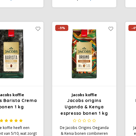
ie. Geniet snel en
branding door Jacobs. Het
va
g van topkwaliteit uit
geeft deze koffie het "verwen"
Z
ste teeltgebieden.
aroma.
Krönung is de juiste
 voor tussendoor om
k
-9%
-4
op gang te komen.
Jacobs koffie
Jacobs koffie
s Barista Crema
Jacobs origins
bonen 1 kg
Uganda & Kenya
espresso bonen 1 kg
 koffie heeft een
De Jacobs Origins Oeganda
J
eit van 5/10, wat zorgt
& Kenia bonen combineren
e