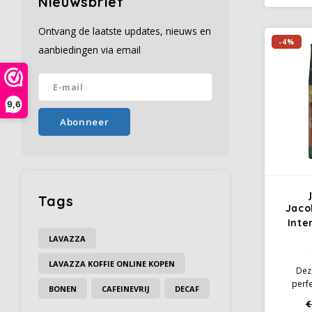
Nieuwsbrief
voorh
Mild vo
Ontvang de laatste updates, nieuws en
een 
-4%
aanbiedingen via email
9,6
Abonneer
Tags
Jaco
Inte
LAVAZZA
LAVAZZA KOFFIE ONLINE KOPEN
Deze
perf
BONEN
CAFEINEVRIJ
DECAF
volhei
€
voor li