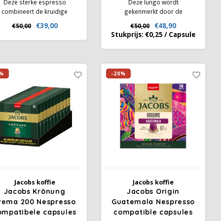
Deze sterke espresso
Deze lungo wordt
combineert de kruidige
gekenmerkt door de
maak van Robusta met de
uitgebreide branding van
€39,00
€48,90
€50,00
€50,00
oete en fruitige tonen van
hoogwaardige Arabica en
Stukprijs:
€0,25
/
Capsule
abica - de enige manier om
Robusta - zo ontwikkelt deze
ze krachtige espresso met
melange zijn intense, stevige
een langdurige smaak en
en diepe smaak. Ervaar een
ntense afdronk te creëren.
intense lungo met een dikke
%
-20%
en fijne crema
Jacobs koffie
Jacobs koffie
Jacobs Krönung
Jacobs Origin
rema 200 Nespresso
Guatemala Nespresso
ompatibele capsules
compatible capsules