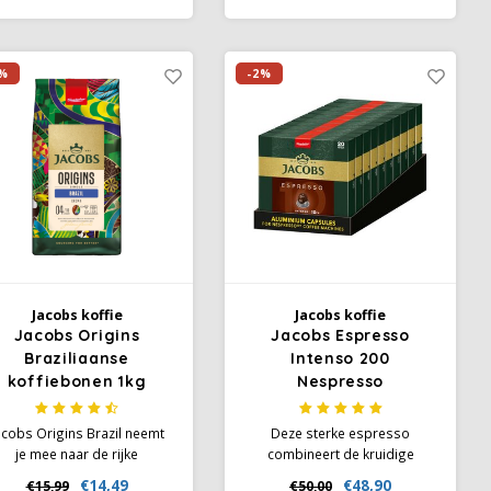
smaakpalet. In de kop
van een veelzijdig en verfijnd
ontvouwt zich een subtiel
kopje koffie.
fruitig aroma met nuances
%
-2%
van noten en karamel. Een
assiek gebrande koffie met
een zachte, volle body.
Jacobs koffie
Jacobs koffie
Jacobs Origins
Jacobs Espresso
Braziliaanse
Intenso 200
koffiebonen 1kg
Nespresso
compatibele capsules
acobs Origins Brazil neemt
Deze sterke espresso
je mee naar de rijke
combineert de kruidige
ffiecultuur van Brazilië - een
smaak van Robusta met de
€14,49
€48,90
€15,99
€50,00