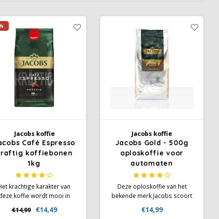
%
Jacobs koffie
Jacobs koffie
acobs Café Espresso
Jacobs Gold - 500g
raftig koffiebonen
oploskoffie voor
1kg
automaten
Het krachtige karakter van
Deze oploskoffie van het
deze koffie wordt mooi in
bekende merk Jacobs scoort
balans gebracht door de
met kwaliteit en een zeer
€14,49
€14,99
€14,99
eelzijdige smaaknuances,
pittige en expressieve smaak.