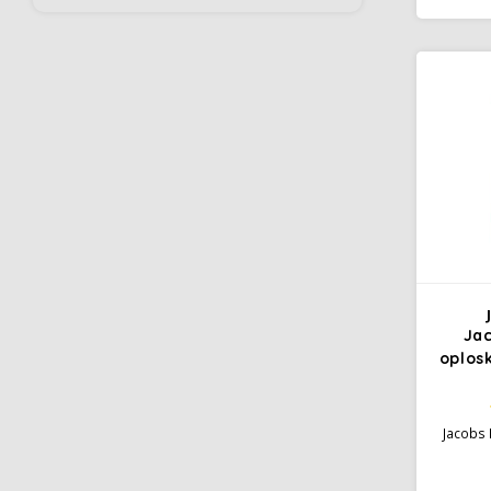
zijn naa
goed
s
Ja
oplos
Jacobs 
g