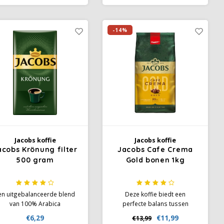
aardoor het een perfecte
Jacobs Vending Gold heeft
keuze is voor
een uniek aroma, gecreëerd
ffieliefhebbers die op zoek
door een exclusieve selectie
-14%
zijn naar een intens, maar
koffiebonen.
och goed uitgebalanceerd
kopje koffie.
Jacobs koffie
Jacobs koffie
acobs Krönung filter
Jacobs Cafe Crema
500 gram
Gold bonen 1kg
en uitgebalanceerde blend
Deze koffie biedt een
van 100% Arabica
perfecte balans tussen
koffiebonen, zorgvuldig
frisheid en volheid, ideaal
€6,29
€11,99
€13,99
ebrand voor een complex
voor diegenen die genieten