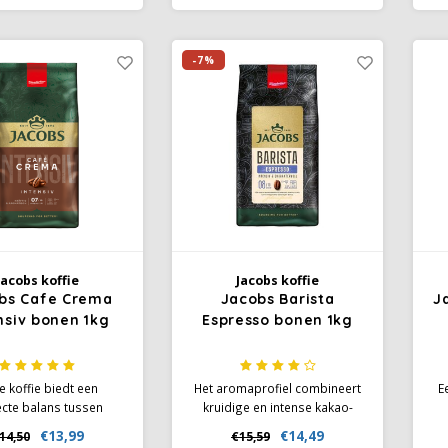
een de Cronat Gold
uitgebalanceerde koffie-
w
n Jacobs, maar heeft
ervaring.
nieuwe verpakking
ko
-7%
gekregen.
t
Jacobs koffie
Jacobs koffie
bs Cafe Crema
Jacobs Barista
J
nsiv bonen 1kg
Espresso bonen 1kg
 koffie biedt een
Het aromaprofiel combineert
E
ecte balans tussen
kruidige en intense kakao-
d en frisheid, ideaal
tonen met een subtiele hint
€13,99
€14,49
14,50
€15,59
efhebbers die op zoek
van donkere karamel, wat
g