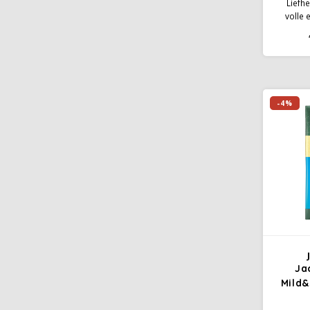
Liefh
volle 
heerli
intensi
-4%
Ja
Mild