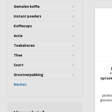
Gemalen koffie
Instant poeders
Koffiecups
Actie
Toebehoren
Thee
Soort
J
Grootverpakking
oplos
Merken
Jacobs 
gevries
Arabi
smaak.