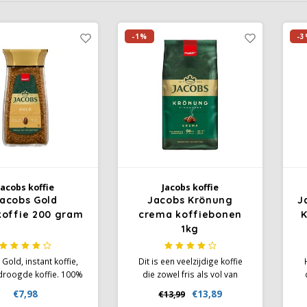
-1%
-3
Jacobs koffie
Jacobs koffie
acobs Gold
Jacobs Krönung
J
koffie 200 gram
crema koffiebonen
K
1kg
Gold, instant koffie,
Dit is een veelzijdige koffie
droogde koffie. 100%
die zowel fris als vol van
ca bonen met milde
smaak is, ideaal voor
€7,98
€13,89
€13,99
 De Jacobs Gold was
liefhebbers van een
v