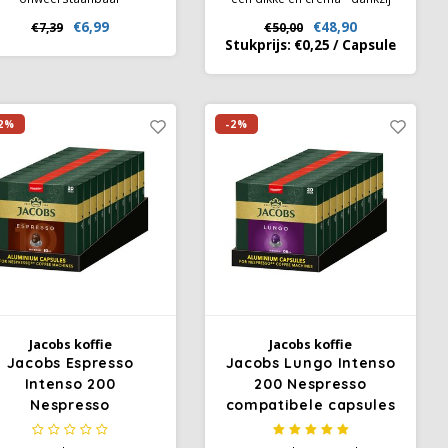
verwenaroma voor een
de aluminium capsule van
€6,99
€48,90
€7,39
€50,00
volledig aromatisch
Jacobs, die de aroma's van
Stukprijs:
€0,25
/
Capsule
cafeïnevrij koffiegenot.
de geselecteerde Jacobs
koffiebonen beschermt. Een
perfecte harmonie tussen
hoogwaardige Arabica en
2%
-2%
intense Robusta, voor een
extra grote lungo.
Jacobs koffie
Jacobs koffie
Jacobs Espresso
Jacobs Lungo Intenso
Intenso 200
200 Nespresso
Nespresso
compatibele capsules
ompatibele capsules
- THT 10-08-2026