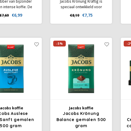
ebber van bijzonder
Jacobs Krönung Kräftig is
en intense koffie. De
speciaal ontwikkeld voor
jke crèmelaag en de
koffieliefhebbers die houden
s
€6,99
€7,75
€7,69
€8,19
viteit kenmerken deze
van een intense en krachtige
z
koffie.
smaak. Het resultaat is een
Ar
volle, rijke koffie die een
on
uitgesproken, diep aroma
biedt.
i
-5%
-2
Jacobs koffie
Jacobs koffie
cobs Auslese
Jacobs Krönung
&Sanft gemalen
Balance gemalen 500
C
500 gram
gram
c