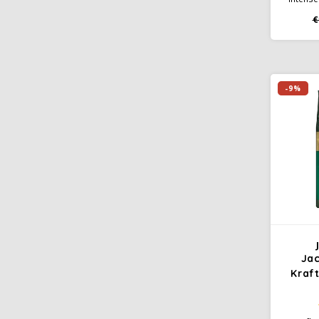
donker
€
en ee
Perfe
handfi
-9%
Ja
Kraf