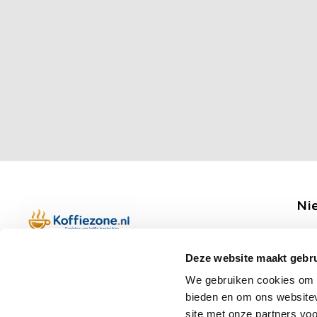
Ni
Ontv
Deze website maakt gebru
Boerenkamplaan 94b
We gebruiken cookies om c
5712 AH Someren
bieden en om ons websitev
Op werkdagen telefonisch bereikbaar
Vo
site met onze partners vo