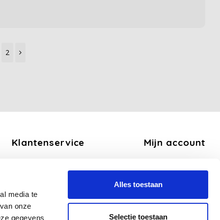
2
Klantenservice
Mijn account
Over ons
Registreren
Algemene voorwaarden
Mijn bestellingen
Alles toestaan
Disclaimer
Mijn tickets
al media te
Privacy Policy
Mijn verlanglijst
 van onze
Betaalmethoden
Selectie toestaan
deze gegevens