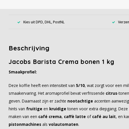
Kies uit DPD, DHL, PostNL
Verzen
Beschrijving
Jacobs Barista Crema bonen 1 kg
Smaakprofiel:
Deze koffie heeft een intensiteit van
5/10
, wat zorgt voor een mi
smaakervaring. Het aromaprofiel bevat verfrissende
citrus
-tonen
geven. Daarnaast zijn er zachte
nootachtige
accenten aanwezig 
hints van
fruitige
en
kruidige
tonen voor extra diepgang. Deze k
maken van een
café crema
,
caffè latte
of
café au lait
, en ka
pistonmachines
als
volautomaten
.