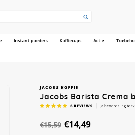
e
Instant poeders
Koffiecups
Actie
Toebeho
JACOBS KOFFIE
Jacobs Barista Crema 
6
REVIEWS
Je beoordeling toe
€14,49
€15,59