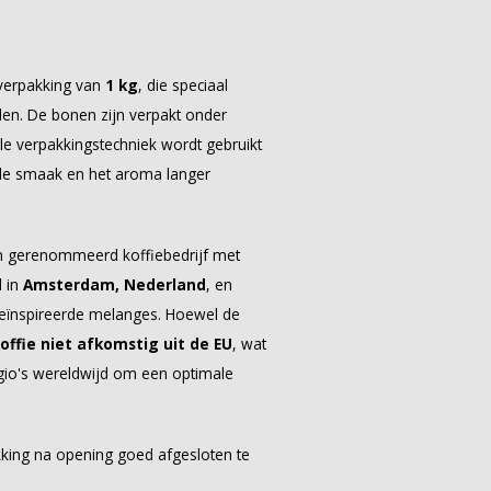
verpakking van
1 kg
, die speciaal
den. De bonen zijn verpakt onder
ale verpakkingstechniek wordt gebruikt
 de smaak en het aroma langer
n gerenommeerd koffiebedrijf met
d in
Amsterdam, Nederland
, en
geïnspireerde melanges. Hoewel de
offie niet afkomstig uit de EU
, wat
egio's wereldwijd om een optimale
ing na opening goed afgesloten te