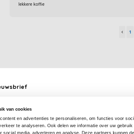
lekkere koffie
1
euwsbrief
ang de laatste updates, nieuws en aanbiedingen via email
ik van cookies
Abonneer
ontent en advertenties te personaliseren, om functies voor soci
erkeer te analyseren. Ook delen we informatie over uw gebruik
lg ons
or social media, adverteren en analyse. Deze partners kunnen 