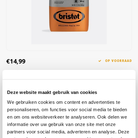
Café intención
Melitta
Eduscho
Soepen
100% Arabica koffie
Caffè Izzo
Segafredo
Eilles
Caffè Vergnano
Senseo
Gala
Chicco d'oro
E.S.E. koffiepads (44 mm)
Gorilla
€14,99
OP VOORRAAD
Costa
Idee
OP WERKDAGEN VOOR 13:00 BESTELD WORDT DEZELFDE
DAG VERZENDKLAAR GEMAAKT
Dallmayr
illy
Evenwichtige espressobranding met intens aroma, lichte zuurgraad
Deze website maakt gebruik van cookies
Davidoff
Jacobs
en toetsen van chocolade, noot, karamel en bruine suiker. Exquisite
We gebruiken cookies om content en advertenties te
bonen uit Brazilië, India en Vietnam. Wij adviseren bereiding als
personaliseren, om functies voor social media te bieden
Delta
Lavazza
espresso of mokka in de espressomachine of in de mokkapo
Lees
en om ons websiteverkeer te analyseren. Ook delen we
meer
informatie over uw gebruik van onze site met onze
De Roccis
Melitta
partners voor social media, adverteren en analyse. Deze
KOOP
8
VOOR
€14,84
PER STUK EN
1% KORTING