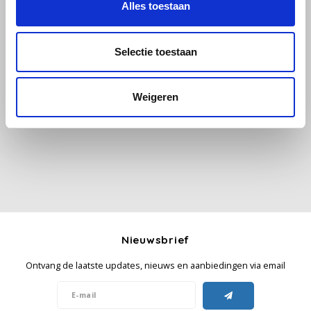
Alles toestaan
Käfer
Selectie toestaan
Kimbo
Alle reviews
Weigeren
La Brasiliana
Je beoordeling toevoegen
Lavazza
Lazarro
Lucaffé
L’OR
Nieuwsbrief
Ontvang de laatste updates, nieuws en aanbiedingen via email
Mauro Caffe
Melitta