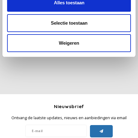
Alles toestaan
Käfer
Selectie toestaan
Kimbo
Alle reviews
Weigeren
La Brasiliana
Je beoordeling toevoegen
Lavazza
Lazarro
Lucaffé
L’OR
Nieuwsbrief
Ontvang de laatste updates, nieuws en aanbiedingen via email
Mauro Caffe
Melitta