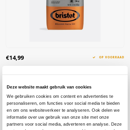
Café intención
Melitta
Eduscho
Soepen
100% Arabica koffie
Caffè Izzo
Segafredo
Eilles
Caffè Vergnano
Senseo
Gala
Chicco d'oro
E.S.E. koffiepads (44 mm)
Gorilla
€14,99
OP VOORRAAD
Costa
Idee
OP WERKDAGEN VOOR 13:00 BESTELD WORDT DEZELFDE
DAG VERZENDKLAAR GEMAAKT
Dallmayr
illy
Evenwichtige espressobranding met intens aroma, lichte zuurgraad
Deze website maakt gebruik van cookies
Davidoff
Jacobs
en toetsen van chocolade, noot, karamel en bruine suiker. Exquisite
We gebruiken cookies om content en advertenties te
bonen uit Brazilië, India en Vietnam. Wij adviseren bereiding als
personaliseren, om functies voor social media te bieden
Delta
Lavazza
espresso of mokka in de espressomachine of in de mokkapo
Lees
en om ons websiteverkeer te analyseren. Ook delen we
meer
informatie over uw gebruik van onze site met onze
De Roccis
Melitta
partners voor social media, adverteren en analyse. Deze
KOOP
8
VOOR
€14,84
PER STUK EN
1% KORTING